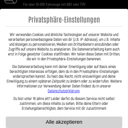
Für über 20.000 Fahrzeuge mit ABE oder TÜV
Gutachten
Privatsphäre-Einstellungen
Wir verwenden Cookies und ähnliche Technologien auf unserer Website und
verarbeiten personenbezogene Daten von dir (z.B. IP-Adresse), um z.B. Inhalte
Kontakt
und Anzeigen zu personalisieren, Medien von Drittanbietern einzubinden oder
Zugriffe auf unsere Website zu analysieren. Die Datenverarbeitung kann auch
Mo-Do:
09.00-16:30 Uhr
erst in Folge gesetzter Cookies stattfinden. Wir teilen diese Daten mit Dritten,
Fr:
die wir in den Privatsphäre-Einstellungen benennen.
09.00-13.00 Uhr
Die Datenverarbeitung kann mit deiner Einwilligung oder auf Basis eines
info@kfz-leitungen.de
berechtigten Interesses erfolgen, dem du in den Privatsphäre-Einstellungen
widersprechen kannst. Du hast das Recht, nicht einzuwilligen und deine
Einwilligung zu einem späteren Zeitpunkt zu ändern oder zu widerrufen. Weitere
(+49)7666 - 9121550
Informationen zur Verwendung deiner Daten findest du in unserer
Datenschutzerklärung
.
WhatsApp
Du bist unter 16 Jahre alt? Leider darfst du diesem Service nicht selbst
+49 152 25840066
zustimmen, um diese Inhalte zu sehen. Bitte deine Eltern oder
Erziehungsberechtigten, dem Service mit dir zuzustimmen!
Informationen
Alle akzeptieren