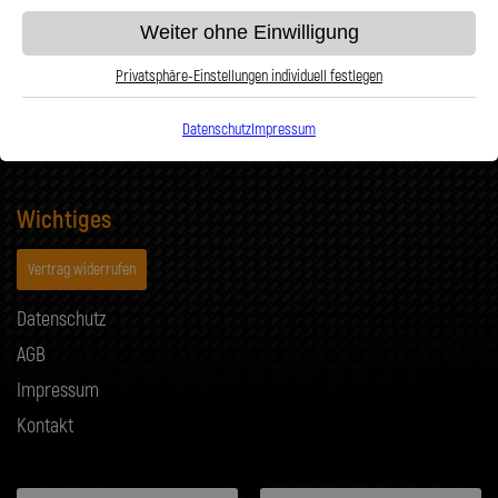
Technische Informationen
Weiter ohne Einwilligung
Problemlösung
Privatsphäre-Einstellungen individuell festlegen
Musterzusendung
Zahlungsmöglichkeiten
Datenschutz
Impressum
Wichtiges
Vertrag widerrufen
Datenschutz
AGB
Impressum
Kontakt