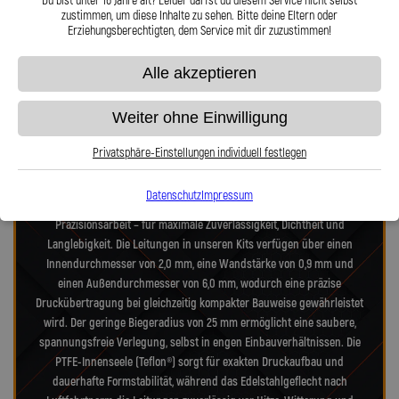
Du bist unter 16 Jahre alt? Leider darfst du diesem Service nicht selbst
zustimmen, um diese Inhalte zu sehen. Bitte deine Eltern oder
Erziehungsberechtigten, dem Service mit dir zuzustimmen!
Präzision in Zahlen: Unsere technischen
Alle akzeptieren
Highlights
Weiter ohne Einwilligung
Unsere Stahlflex-Verdeckleitungs-Kits für VW Golf 1K Golf Cabriolet 1.4
Privatsphäre-Einstellungen individuell festlegen
TSI BMT wurden speziell für die hohen Anforderungen moderner- und
alter-Verdecksysteme entwickelt. Jedes Kit vereint Technik nach
Datenschutz
Impressum
Luftfahrtnorm, hochfeste Edelstahlanschlüsse und deutsche
Präzisionsarbeit – für maximale Zuverlässigkeit, Dichtheit und
Langlebigkeit. Die Leitungen in unseren Kits verfügen über einen
Innendurchmesser von 2,0 mm, eine Wandstärke von 0,9 mm und
einen Außendurchmesser von 6,0 mm, wodurch eine präzise
Druckübertragung bei gleichzeitig kompakter Bauweise gewährleistet
wird. Der geringe Biegeradius von 25 mm ermöglicht eine saubere,
spannungsfreie Verlegung, selbst in engen Einbauverhältnissen. Die
PTFE-Innenseele (Teflon®) sorgt für exakten Druckaufbau und
dauerhafte Formstabilität, während das Edelstahlgeflecht nach