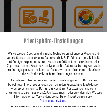
Bei uns erhalten Sie eine ABE oder
Wir bieten eine Auswahl vo
Privatsphäre-Einstellungen
ein Teilegutachten (falls
verschiedenen Farben!
notwendig)!
Wir verwenden Cookies und ähnliche Technologien auf unserer Website und
verarbeiten personenbezogene Daten von dir (z.B. IP-Adresse), um z.B. Inhalte
und Anzeigen zu personalisieren, Medien von Drittanbietern einzubinden oder
Zugriffe auf unsere Website zu analysieren. Die Datenverarbeitung kann auch
erst in Folge gesetzter Cookies stattfinden. Wir teilen diese Daten mit Dritten,
die wir in den Privatsphäre-Einstellungen benennen.
Die Datenverarbeitung kann mit deiner Einwilligung oder auf Basis eines
berechtigten Interesses erfolgen, dem du in den Privatsphäre-Einstellungen
widersprechen kannst. Du hast das Recht, nicht einzuwilligen und deine
Einwilligung zu einem späteren Zeitpunkt zu ändern oder zu widerrufen. Weitere
Informationen zur Verwendung deiner Daten findest du in unserer
Fragen? Unser Team ist täglich per
Einfache Montage dank Zube
Datenschutzerklärung
.
Telefon oder Mail für Sie da.
und 360° verdrehbarer Anschl