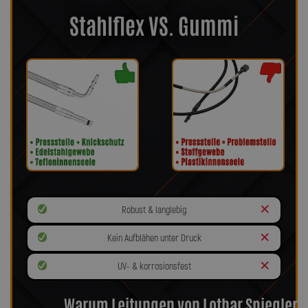
Stahlflex VS. Gummi
Robust & langlebig
Kein Aufblähen unter Druck
UV- & korrosionsfest
Warum Leitungen von Lothar Spiegler?