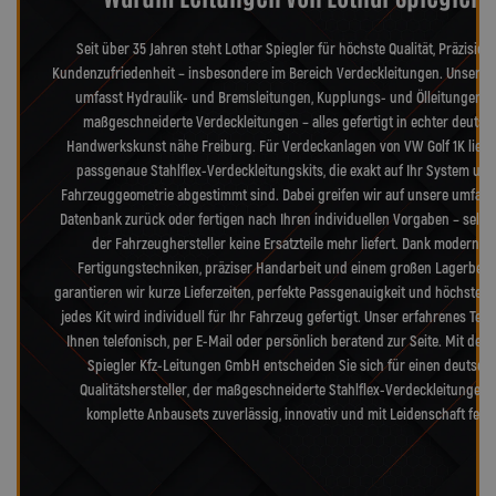
Seit über 35 Jahren steht Lothar Spiegler für höchste Qualität, Präzision
Kundenzufriedenheit – insbesondere im Bereich Verdeckleitungen. Unser S
umfasst Hydraulik- und Bremsleitungen, Kupplungs- und Ölleitungen s
maßgeschneiderte Verdeckleitungen – alles gefertigt in echter deutsc
Handwerkskunst nähe Freiburg. Für Verdeckanlagen von VW Golf 1K liefe
passgenaue Stahlflex-Verdeckleitungskits, die exakt auf Ihr System und
Fahrzeuggeometrie abgestimmt sind. Dabei greifen wir auf unsere umfang
Datenbank zurück oder fertigen nach Ihren individuellen Vorgaben – selb
der Fahrzeughersteller keine Ersatzteile mehr liefert. Dank modernst
Fertigungstechniken, präziser Handarbeit und einem großen Lagerbes
garantieren wir kurze Lieferzeiten, perfekte Passgenauigkeit und höchste Qu
jedes Kit wird individuell für Ihr Fahrzeug gefertigt. Unser erfahrenes Tea
Ihnen telefonisch, per E-Mail oder persönlich beratend zur Seite. Mit der 
Spiegler Kfz-Leitungen GmbH entscheiden Sie sich für einen deutsch
Qualitätshersteller, der maßgeschneiderte Stahlflex-Verdeckleitungen
komplette Anbausets zuverlässig, innovativ und mit Leidenschaft fertig