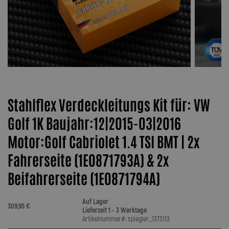
Stahlflex Verdeckleitungs Kit für: VW
Golf 1K Baujahr:12|2015-03|2016
Motor:Golf Cabriolet 1.4 TSI BMT | 2x
Fahrerseite (1E0871793A) & 2x
Beifahrerseite (1E0871794A)
Auf Lager
309,95 €
Lieferzeit 1 - 3 Werktage
Artikelnummer#: spiegler_1373113