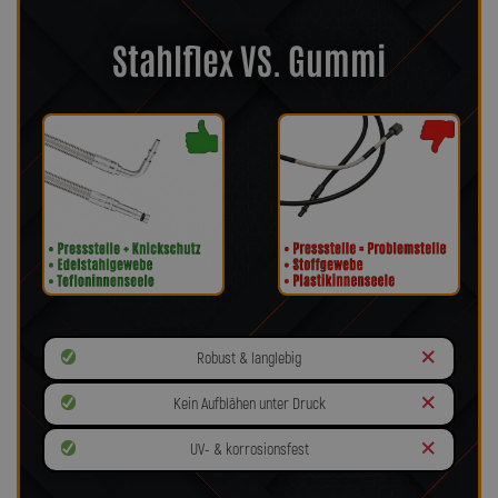
Stahlflex VS. Gummi
Robust & langlebig
Kein Aufblähen unter Druck
UV- & korrosionsfest