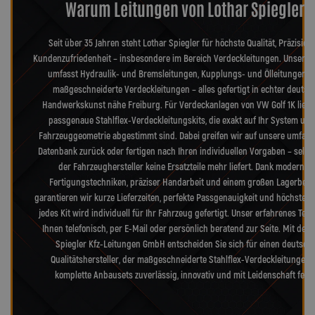
Warum Leitungen von Lothar Spiegler?
Seit über 35 Jahren steht Lothar Spiegler für höchste Qualität, Präzision
Kundenzufriedenheit – insbesondere im Bereich Verdeckleitungen. Unser S
umfasst Hydraulik- und Bremsleitungen, Kupplungs- und Ölleitungen s
maßgeschneiderte Verdeckleitungen – alles gefertigt in echter deutsc
Handwerkskunst nähe Freiburg. Für Verdeckanlagen von VW Golf 1K liefe
passgenaue Stahlflex-Verdeckleitungskits, die exakt auf Ihr System und
Fahrzeuggeometrie abgestimmt sind. Dabei greifen wir auf unsere umfang
Datenbank zurück oder fertigen nach Ihren individuellen Vorgaben – selb
der Fahrzeughersteller keine Ersatzteile mehr liefert. Dank modernst
Fertigungstechniken, präziser Handarbeit und einem großen Lagerbes
garantieren wir kurze Lieferzeiten, perfekte Passgenauigkeit und höchste Qu
jedes Kit wird individuell für Ihr Fahrzeug gefertigt. Unser erfahrenes Tea
Ihnen telefonisch, per E-Mail oder persönlich beratend zur Seite. Mit der 
Spiegler Kfz-Leitungen GmbH entscheiden Sie sich für einen deutsch
Qualitätshersteller, der maßgeschneiderte Stahlflex-Verdeckleitungen
komplette Anbausets zuverlässig, innovativ und mit Leidenschaft fertig