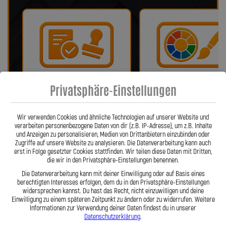
Privatsphäre-Einstellungen
Bei uns erhalten Sie eine ABE oder
Wir bieten eine Auswahl vo
ein Teilegutachten (falls
verschiedenen Farben!
notwendig)!
Wir verwenden Cookies und ähnliche Technologien auf unserer Website und
verarbeiten personenbezogene Daten von dir (z.B. IP-Adresse), um z.B. Inhalte
und Anzeigen zu personalisieren, Medien von Drittanbietern einzubinden oder
Zugriffe auf unsere Website zu analysieren. Die Datenverarbeitung kann auch
erst in Folge gesetzter Cookies stattfinden. Wir teilen diese Daten mit Dritten,
die wir in den Privatsphäre-Einstellungen benennen.
Die Datenverarbeitung kann mit deiner Einwilligung oder auf Basis eines
berechtigten Interesses erfolgen, dem du in den Privatsphäre-Einstellungen
widersprechen kannst. Du hast das Recht, nicht einzuwilligen und deine
Einwilligung zu einem späteren Zeitpunkt zu ändern oder zu widerrufen. Weitere
Informationen zur Verwendung deiner Daten findest du in unserer
Fragen? Unser Team ist täglich per
Einfache Montage dank Zube
Datenschutzerklärung
.