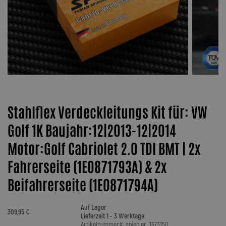
Stahlflex Verdeckleitungs Kit für: VW
Golf 1K Baujahr:12|2013-12|2014
Motor:Golf Cabriolet 2.0 TDI BMT | 2x
Fahrerseite (1E0871793A) & 2x
Beifahrerseite (1E0871794A)
Auf Lager
309,95 €
Lieferzeit 1 - 3 Werktage
Artikelnummer#: spiegler_1373150