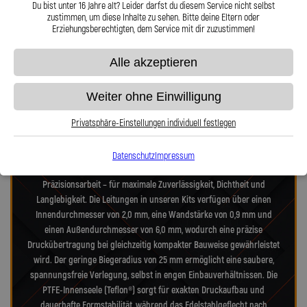
Telefon oder Mail für Sie da.
und 360° verdrehbarer Anschl
Du bist unter 16 Jahre alt? Leider darfst du diesem Service nicht selbst
zustimmen, um diese Inhalte zu sehen. Bitte deine Eltern oder
Erziehungsberechtigten, dem Service mit dir zuzustimmen!
Präzision in Zahlen: Unsere technischen
Alle akzeptieren
Highlights
Weiter ohne Einwilligung
Privatsphäre-Einstellungen individuell festlegen
Unsere Stahlflex-Verdeckleitungs-Kits für VW Golf 1K Golf Cabriolet 2.0
TDI BMT wurden speziell für die hohen Anforderungen moderner- und
alter-Verdecksysteme entwickelt. Jedes Kit vereint Technik nach
Datenschutz
Impressum
Luftfahrtnorm, hochfeste Edelstahlanschlüsse und deutsche
Präzisionsarbeit – für maximale Zuverlässigkeit, Dichtheit und
Langlebigkeit. Die Leitungen in unseren Kits verfügen über einen
Innendurchmesser von 2,0 mm, eine Wandstärke von 0,9 mm und
einen Außendurchmesser von 6,0 mm, wodurch eine präzise
Druckübertragung bei gleichzeitig kompakter Bauweise gewährleistet
wird. Der geringe Biegeradius von 25 mm ermöglicht eine saubere,
spannungsfreie Verlegung, selbst in engen Einbauverhältnissen. Die
PTFE-Innenseele (Teflon®) sorgt für exakten Druckaufbau und
dauerhafte Formstabilität, während das Edelstahlgeflecht nach