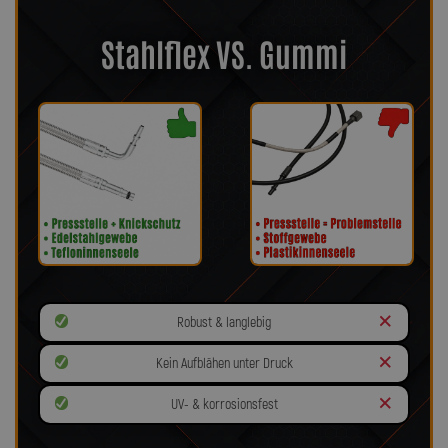
Stahlflex VS. Gummi
Robust & langlebig
Kein Aufblähen unter Druck
UV- & korrosionsfest