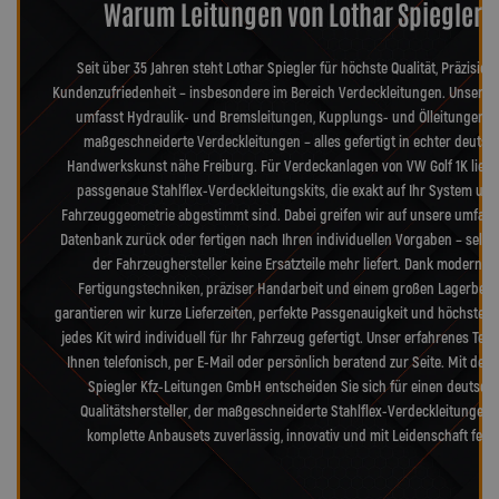
Warum Leitungen von Lothar Spiegler?
Seit über 35 Jahren steht Lothar Spiegler für höchste Qualität, Präzision
Kundenzufriedenheit – insbesondere im Bereich Verdeckleitungen. Unser S
umfasst Hydraulik- und Bremsleitungen, Kupplungs- und Ölleitungen s
maßgeschneiderte Verdeckleitungen – alles gefertigt in echter deutsc
Handwerkskunst nähe Freiburg. Für Verdeckanlagen von VW Golf 1K liefe
passgenaue Stahlflex-Verdeckleitungskits, die exakt auf Ihr System und
Fahrzeuggeometrie abgestimmt sind. Dabei greifen wir auf unsere umfang
Datenbank zurück oder fertigen nach Ihren individuellen Vorgaben – selb
der Fahrzeughersteller keine Ersatzteile mehr liefert. Dank modernst
Fertigungstechniken, präziser Handarbeit und einem großen Lagerbes
garantieren wir kurze Lieferzeiten, perfekte Passgenauigkeit und höchste Qu
jedes Kit wird individuell für Ihr Fahrzeug gefertigt. Unser erfahrenes Tea
Ihnen telefonisch, per E-Mail oder persönlich beratend zur Seite. Mit der 
Spiegler Kfz-Leitungen GmbH entscheiden Sie sich für einen deutsch
Qualitätshersteller, der maßgeschneiderte Stahlflex-Verdeckleitungen
komplette Anbausets zuverlässig, innovativ und mit Leidenschaft fertig