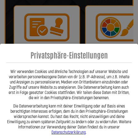
Privatsphäre-Einstellungen
Bei uns erhalten Sie eine ABE oder
Wir bieten eine Auswahl vo
ein Teilegutachten (falls
verschiedenen Farben!
notwendig)!
Wir verwenden Cookies und ähnliche Technologien auf unserer Website und
verarbeiten personenbezogene Daten von dir (z.B. IP-Adresse), um z.B. Inhalte
und Anzeigen zu personalisieren, Medien von Drittanbietern einzubinden oder
Zugriffe auf unsere Website zu analysieren. Die Datenverarbeitung kann auch
erst in Folge gesetzter Cookies stattfinden. Wir teilen diese Daten mit Dritten,
die wir in den Privatsphäre-Einstellungen benennen.
Die Datenverarbeitung kann mit deiner Einwilligung oder auf Basis eines
berechtigten Interesses erfolgen, dem du in den Privatsphäre-Einstellungen
widersprechen kannst. Du hast das Recht, nicht einzuwilligen und deine
Einwilligung zu einem späteren Zeitpunkt zu ändern oder zu widerrufen. Weitere
Informationen zur Verwendung deiner Daten findest du in unserer
Fragen? Unser Team ist täglich per
Einfache Montage dank Zube
Datenschutzerklärung
.