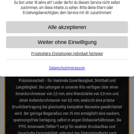
Telefon oder Mail für Sie da.
und 360° verdrehbarer Anschl
Du bist unter 16 Jahre alt? Leider darfst du diesem Service nicht selbst
zustimmen, um diese Inhalte zu sehen. Bitte deine Eltern oder
Erziehungsberechtigten, dem Service mit dir zuzustimmen!
Präzision in Zahlen: Unsere technischen
Alle akzeptieren
Highlights
Weiter ohne Einwilligung
Privatsphäre-Einstellungen individuell festlegen
Unsere Stahlflex-Verdeckleitungs-Kits für VW Golf 1K Golf Cabriolet 1.6
TDI BMT wurden speziell für die hohen Anforderungen moderner- und
alter-Verdecksysteme entwickelt. Jedes Kit vereint Technik nach
Datenschutz
Impressum
Luftfahrtnorm, hochfeste Edelstahlanschlüsse und deutsche
Präzisionsarbeit – für maximale Zuverlässigkeit, Dichtheit und
Langlebigkeit. Die Leitungen in unseren Kits verfügen über einen
Innendurchmesser von 2,0 mm, eine Wandstärke von 0,9 mm und
einen Außendurchmesser von 6,0 mm, wodurch eine präzise
Druckübertragung bei gleichzeitig kompakter Bauweise gewährleistet
wird. Der geringe Biegeradius von 25 mm ermöglicht eine saubere,
spannungsfreie Verlegung, selbst in engen Einbauverhältnissen. Die
PTFE-Innenseele (Teflon®) sorgt für exakten Druckaufbau und
dauerhafte Formstabilität, während das Edelstahlgeflecht nach