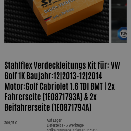
Stahlflex Verdeckleitungs Kit für: VW
Golf 1K Baujahr:12|2013-12|2014
Motor:Golf Cabriolet 1.6 TDI BMT | 2x
Fahrerseite (1E0871793A) & 2x
Beifahrerseite (1E0871794A)
Auf Lager
309,95 €
Lieferzeit 1 - 3 Werktage
Artikelnummer#: spiegler_1373136