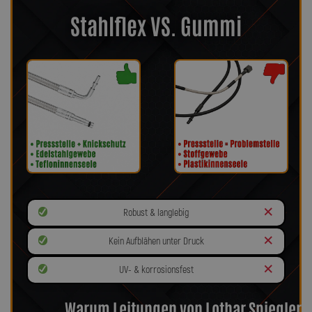
Stahlflex VS. Gummi
Robust & langlebig
Kein Aufblähen unter Druck
UV- & korrosionsfest
Warum Leitungen von Lothar Spiegler?