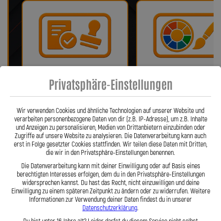
Bei uns erhalten Sie eine ABE oder
Wir bieten eine Auswahl vo
Privatsphäre-Einstellungen
ein Teilegutachten (falls
verschiedenen Farben!
notwendig)!
Wir verwenden Cookies und ähnliche Technologien auf unserer Website und
verarbeiten personenbezogene Daten von dir (z.B. IP-Adresse), um z.B. Inhalte
und Anzeigen zu personalisieren, Medien von Drittanbietern einzubinden oder
Zugriffe auf unsere Website zu analysieren. Die Datenverarbeitung kann auch
erst in Folge gesetzter Cookies stattfinden. Wir teilen diese Daten mit Dritten,
die wir in den Privatsphäre-Einstellungen benennen.
Die Datenverarbeitung kann mit deiner Einwilligung oder auf Basis eines
berechtigten Interesses erfolgen, dem du in den Privatsphäre-Einstellungen
widersprechen kannst. Du hast das Recht, nicht einzuwilligen und deine
Einwilligung zu einem späteren Zeitpunkt zu ändern oder zu widerrufen. Weitere
Informationen zur Verwendung deiner Daten findest du in unserer
Fragen? Unser Team ist täglich per
Einfache Montage dank Zube
Datenschutzerklärung
.
Telefon oder Mail für Sie da.
und 360° verdrehbarer Anschl