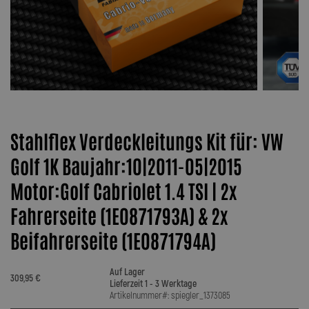
Stahlflex Verdeckleitungs Kit für: VW
Golf 1K Baujahr:10|2011-05|2015
Motor:Golf Cabriolet 1.4 TSI | 2x
Fahrerseite (1E0871793A) & 2x
Beifahrerseite (1E0871794A)
Auf Lager
309,95 €
Lieferzeit 1 - 3 Werktage
Artikelnummer#: spiegler_1373085