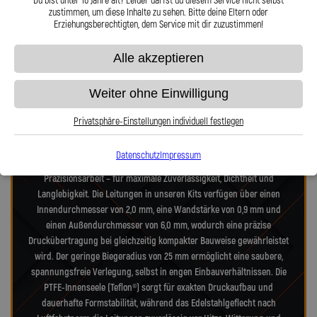
Du bist unter 16 Jahre alt? Leider darfst du diesem Service nicht selbst
zustimmen, um diese Inhalte zu sehen. Bitte deine Eltern oder
Erziehungsberechtigten, dem Service mit dir zuzustimmen!
Präzision in Zahlen: Unsere technischen
Alle akzeptieren
Highlights
Weiter ohne Einwilligung
Unsere Stahlflex-Verdeckleitungs-Kits für VW Golf 1K Golf Cabriolet 1.4
Privatsphäre-Einstellungen individuell festlegen
TSI wurden speziell für die hohen Anforderungen moderner- und alter-
Verdecksysteme entwickelt. Jedes Kit vereint Technik nach
Datenschutz
Impressum
Luftfahrtnorm, hochfeste Edelstahlanschlüsse und deutsche
Präzisionsarbeit – für maximale Zuverlässigkeit, Dichtheit und
Langlebigkeit. Die Leitungen in unseren Kits verfügen über einen
Innendurchmesser von 2,0 mm, eine Wandstärke von 0,9 mm und
einen Außendurchmesser von 6,0 mm, wodurch eine präzise
Druckübertragung bei gleichzeitig kompakter Bauweise gewährleistet
wird. Der geringe Biegeradius von 25 mm ermöglicht eine saubere,
spannungsfreie Verlegung, selbst in engen Einbauverhältnissen. Die
PTFE-Innenseele (Teflon®) sorgt für exakten Druckaufbau und
dauerhafte Formstabilität, während das Edelstahlgeflecht nach