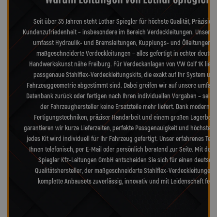
Seit über 35 Jahren steht Lothar Spiegler für höchste Qualität, Präzision
Kundenzufriedenheit – insbesondere im Bereich Verdeckleitungen. Unser S
umfasst Hydraulik- und Bremsleitungen, Kupplungs- und Ölleitungen s
maßgeschneiderte Verdeckleitungen – alles gefertigt in echter deutsc
Handwerkskunst nähe Freiburg. Für Verdeckanlagen von VW Golf 1K liefe
passgenaue Stahlflex-Verdeckleitungskits, die exakt auf Ihr System und
Fahrzeuggeometrie abgestimmt sind. Dabei greifen wir auf unsere umfang
Datenbank zurück oder fertigen nach Ihren individuellen Vorgaben – selb
der Fahrzeughersteller keine Ersatzteile mehr liefert. Dank modernst
Fertigungstechniken, präziser Handarbeit und einem großen Lagerbes
garantieren wir kurze Lieferzeiten, perfekte Passgenauigkeit und höchste Qu
jedes Kit wird individuell für Ihr Fahrzeug gefertigt. Unser erfahrenes Tea
Ihnen telefonisch, per E-Mail oder persönlich beratend zur Seite. Mit der 
Spiegler Kfz-Leitungen GmbH entscheiden Sie sich für einen deutsch
Qualitätshersteller, der maßgeschneiderte Stahlflex-Verdeckleitungen
komplette Anbausets zuverlässig, innovativ und mit Leidenschaft fertig