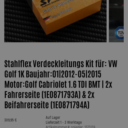
Stahlflex Verdeckleitungs Kit für: VW
Golf 1K Baujahr:01|2012-05|2015
Motor:Golf Cabriolet 1.6 TDI BMT | 2x
Fahrerseite (1E0871793A) & 2x
Beifahrerseite (1E0871794A)
Auf Lager
309,95 €
Lieferzeit 1 - 3 Werktage
Artikelnummer#: spiegler_1373139