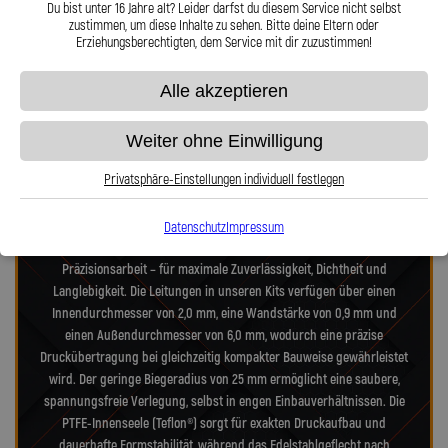
Telefon oder Mail für Sie da.
und 360° verdrehbarer Anschl
Du bist unter 16 Jahre alt? Leider darfst du diesem Service nicht selbst
zustimmen, um diese Inhalte zu sehen. Bitte deine Eltern oder
Erziehungsberechtigten, dem Service mit dir zuzustimmen!
Präzision in Zahlen: Unsere technischen
Alle akzeptieren
Highlights
Weiter ohne Einwilligung
Privatsphäre-Einstellungen individuell festlegen
Unsere Stahlflex-Verdeckleitungs-Kits für VW Golf 1K Golf Cabriolet 1.6
TDI BMT wurden speziell für die hohen Anforderungen moderner- und
alter-Verdecksysteme entwickelt. Jedes Kit vereint Technik nach
Datenschutz
Impressum
Luftfahrtnorm, hochfeste Edelstahlanschlüsse und deutsche
Präzisionsarbeit – für maximale Zuverlässigkeit, Dichtheit und
Langlebigkeit. Die Leitungen in unseren Kits verfügen über einen
Innendurchmesser von 2,0 mm, eine Wandstärke von 0,9 mm und
einen Außendurchmesser von 6,0 mm, wodurch eine präzise
Druckübertragung bei gleichzeitig kompakter Bauweise gewährleistet
wird. Der geringe Biegeradius von 25 mm ermöglicht eine saubere,
spannungsfreie Verlegung, selbst in engen Einbauverhältnissen. Die
PTFE-Innenseele (Teflon®) sorgt für exakten Druckaufbau und
dauerhafte Formstabilität, während das Edelstahlgeflecht nach