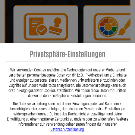
Privatsphäre-Einstellungen
Bei uns erhalten Sie eine ABE oder
Wir bieten eine Auswahl vo
ein Teilegutachten (falls
verschiedenen Farben!
notwendig)!
Wir verwenden Cookies und ähnliche Technologien auf unserer Website und
verarbeiten personenbezogene Daten von dir (z.B. IP-Adresse), um z.B. Inhalte
und Anzeigen zu personalisieren, Medien von Drittanbietern einzubinden oder
Zugriffe auf unsere Website zu analysieren. Die Datenverarbeitung kann auch
erst in Folge gesetzter Cookies stattfinden. Wir teilen diese Daten mit Dritten,
die wir in den Privatsphäre-Einstellungen benennen.
Die Datenverarbeitung kann mit deiner Einwilligung oder auf Basis eines
berechtigten Interesses erfolgen, dem du in den Privatsphäre-Einstellungen
widersprechen kannst. Du hast das Recht, nicht einzuwilligen und deine
Einwilligung zu einem späteren Zeitpunkt zu ändern oder zu widerrufen. Weitere
Informationen zur Verwendung deiner Daten findest du in unserer
Fragen? Unser Team ist täglich per
Einfache Montage dank Zube
Datenschutzerklärung
.