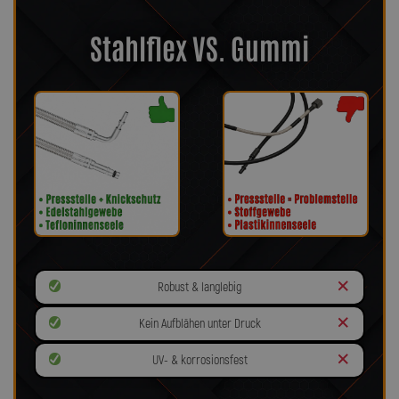
Stahlflex VS. Gummi
Robust & langlebig
Kein Aufblähen unter Druck
UV- & korrosionsfest