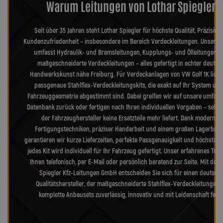
Warum Leitungen von Lothar Spiegler?
Seit über 35 Jahren steht Lothar Spiegler für höchste Qualität, Präzision
Kundenzufriedenheit – insbesondere im Bereich Verdeckleitungen. Unser S
umfasst Hydraulik- und Bremsleitungen, Kupplungs- und Ölleitungen s
maßgeschneiderte Verdeckleitungen – alles gefertigt in echter deutsc
Handwerkskunst nähe Freiburg. Für Verdeckanlagen von VW Golf 1K liefe
passgenaue Stahlflex-Verdeckleitungskits, die exakt auf Ihr System und
Fahrzeuggeometrie abgestimmt sind. Dabei greifen wir auf unsere umfang
Datenbank zurück oder fertigen nach Ihren individuellen Vorgaben – selb
der Fahrzeughersteller keine Ersatzteile mehr liefert. Dank modernst
Fertigungstechniken, präziser Handarbeit und einem großen Lagerbes
garantieren wir kurze Lieferzeiten, perfekte Passgenauigkeit und höchste Qu
jedes Kit wird individuell für Ihr Fahrzeug gefertigt. Unser erfahrenes Tea
Ihnen telefonisch, per E-Mail oder persönlich beratend zur Seite. Mit der 
Spiegler Kfz-Leitungen GmbH entscheiden Sie sich für einen deutsch
Qualitätshersteller, der maßgeschneiderte Stahlflex-Verdeckleitungen
komplette Anbausets zuverlässig, innovativ und mit Leidenschaft fertig