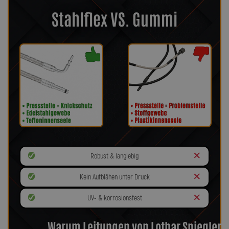
Stahlflex VS. Gummi
Robust & langlebig
Kein Aufblähen unter Druck
UV- & korrosionsfest
Warum Leitungen von Lothar Spiegler?