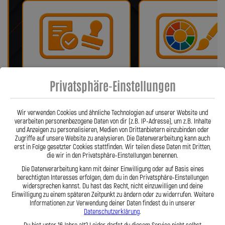
Bei uns erhalten Sie eine ABE oder
Wir bieten eine Auswahl vo
Privatsphäre-Einstellungen
ein Teilegutachten (falls
verschiedenen Farben!
notwendig)!
Wir verwenden Cookies und ähnliche Technologien auf unserer Website und
verarbeiten personenbezogene Daten von dir (z.B. IP-Adresse), um z.B. Inhalte
und Anzeigen zu personalisieren, Medien von Drittanbietern einzubinden oder
Zugriffe auf unsere Website zu analysieren. Die Datenverarbeitung kann auch
erst in Folge gesetzter Cookies stattfinden. Wir teilen diese Daten mit Dritten,
die wir in den Privatsphäre-Einstellungen benennen.
Die Datenverarbeitung kann mit deiner Einwilligung oder auf Basis eines
berechtigten Interesses erfolgen, dem du in den Privatsphäre-Einstellungen
widersprechen kannst. Du hast das Recht, nicht einzuwilligen und deine
Einwilligung zu einem späteren Zeitpunkt zu ändern oder zu widerrufen. Weitere
Informationen zur Verwendung deiner Daten findest du in unserer
Fragen? Unser Team ist täglich per
Einfache Montage dank Zube
Datenschutzerklärung
.
Telefon oder Mail für Sie da.
und 360° verdrehbarer Anschl