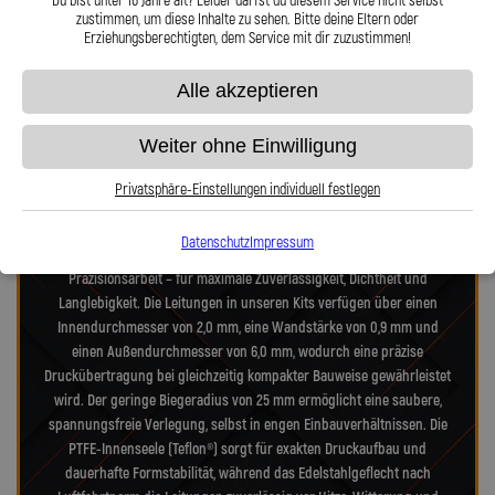
Du bist unter 16 Jahre alt? Leider darfst du diesem Service nicht selbst
zustimmen, um diese Inhalte zu sehen. Bitte deine Eltern oder
Erziehungsberechtigten, dem Service mit dir zuzustimmen!
Präzision in Zahlen: Unsere technischen
Alle akzeptieren
Highlights
Weiter ohne Einwilligung
Unsere Stahlflex-Verdeckleitungs-Kits für VW Golf 1E Golf Cabriolet 1.8
Privatsphäre-Einstellungen individuell festlegen
wurden speziell für die hohen Anforderungen moderner- und alter-
Verdecksysteme entwickelt. Jedes Kit vereint Technik nach
Datenschutz
Impressum
Luftfahrtnorm, hochfeste Edelstahlanschlüsse und deutsche
Präzisionsarbeit – für maximale Zuverlässigkeit, Dichtheit und
Langlebigkeit. Die Leitungen in unseren Kits verfügen über einen
Innendurchmesser von 2,0 mm, eine Wandstärke von 0,9 mm und
einen Außendurchmesser von 6,0 mm, wodurch eine präzise
Druckübertragung bei gleichzeitig kompakter Bauweise gewährleistet
wird. Der geringe Biegeradius von 25 mm ermöglicht eine saubere,
spannungsfreie Verlegung, selbst in engen Einbauverhältnissen. Die
PTFE-Innenseele (Teflon®) sorgt für exakten Druckaufbau und
dauerhafte Formstabilität, während das Edelstahlgeflecht nach