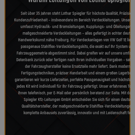
Seit über 35 Jahren steht Lothar Spiegler für höchste Qualität, Präzision
Kundenzufriedenheit – insbesondere im Bereich Verdeckleitungen. Unser S
umfasst Hydraulik- und Bremsleitungen, Kupplungs- und Ölleitungen s
maßgeschneiderte Verdeckleitungen – alles gefertigt in echter deutsc
Handwerkskunst nähe Freiburg. Für Verdeckanlagen von VW Golf 1E liefe
passgenaue Stahlflex-Verdeckleitungskits, die exakt auf Ihr System und
Fahrzeuggeometrie abgestimmt sind. Dabei greifen wir auf unsere umfang
Datenbank zurück oder fertigen nach Ihren individuellen Vorgaben – selb
der Fahrzeughersteller keine Ersatzteile mehr liefert. Dank modernst
Fertigungstechniken, präziser Handarbeit und einem großen Lagerbes
garantieren wir kurze Lieferzeiten, perfekte Passgenauigkeit und höchste Qu
jedes Kit wird individuell für Ihr Fahrzeug gefertigt. Unser erfahrenes Tea
Ihnen telefonisch, per E-Mail oder persönlich beratend zur Seite. Mit der 
Spiegler Kfz-Leitungen GmbH entscheiden Sie sich für einen deutsch
Qualitätshersteller, der maßgeschneiderte Stahlflex-Verdeckleitungen
komplette Anbausets zuverlässig, innovativ und mit Leidenschaft fertig