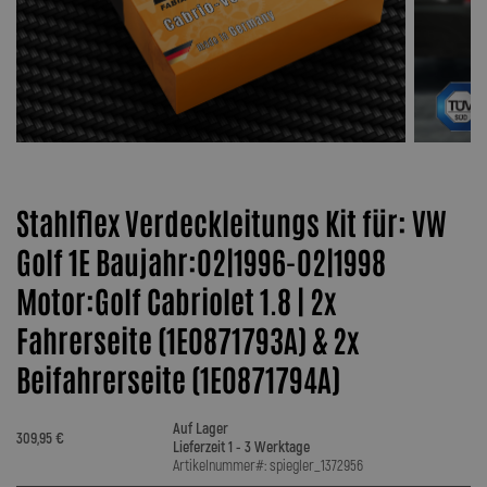
Stahlflex Verdeckleitungs Kit für: VW
Golf 1E Baujahr:02|1996-02|1998
Motor:Golf Cabriolet 1.8 | 2x
Fahrerseite (1E0871793A) & 2x
Beifahrerseite (1E0871794A)
Auf Lager
309,95 €
Lieferzeit 1 - 3 Werktage
Artikelnummer#: spiegler_1372956