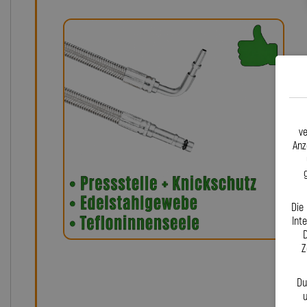
ve
Anz
Die
Int
D
Z
Du
u