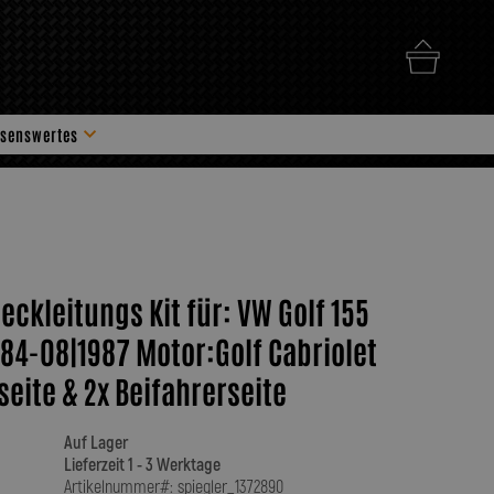
senswertes
hör
eckleitungs Kit für: VW Golf 155
84-08|1987 Motor:Golf Cabriolet
rseite & 2x Beifahrerseite
Auf Lager
Lieferzeit 1 - 3 Werktage
Artikelnummer#: spiegler_1372890