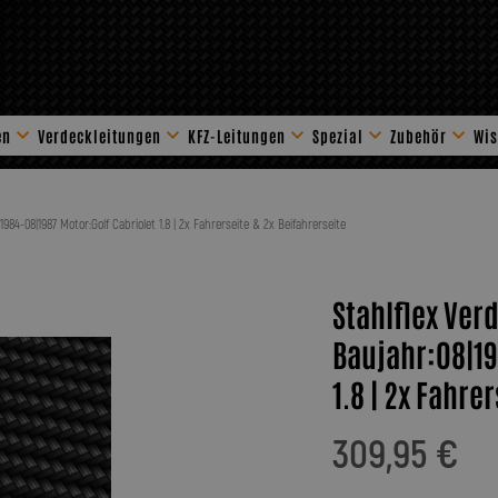
en
Verdeckleitungen
KFZ-Leitungen
Spezial
Zubehör
Wis
Stahlflex Zube
1984-08|1987 Motor:Golf Cabriolet 1.8 | 2x Fahrerseite & 2x Beifahrerseite
Stahlflex Verd
Baujahr:08|19
1.8 | 2x Fahre
309,95 €