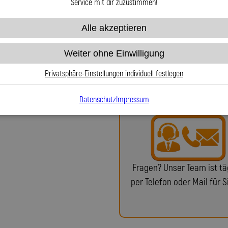
har Spiegler?
Service mit dir zuzustimmen!
Alle akzeptieren
chste Qualität, Präzision und
rdeckleitungen. Unser Sortiment
Weiter ohne Einwilligung
ungs- und Ölleitungen sowie
Bei uns erhalten Sie eine
in echter deutscher Handwerkskunst
oder ein Teilegutachten (f
Privatsphäre-Einstellungen individuell festlegen
iefern wir passgenaue Stahlflex-
notwendig)!
 Fahrzeuggeometrie abgestimmt sind.
Datenschutz
Impressum
k zurück oder fertigen nach Ihren
ller keine Ersatzteile mehr liefert.
 Handarbeit und einem großen
rfekte Passgenauigkeit und höchste
efertigt. Unser erfahrenes Team steht
Fragen? Unser Team ist tä
r Seite. Mit der Lothar Spiegler Kfz-
tschen Qualitätshersteller, der
per Telefon oder Mail für S
omplette Anbausets zuverlässig,
t fertigt.