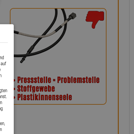
und
 auf
e
n
gten
nst.
en
ng
en,
em