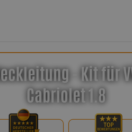
eckleitung - Kit für V
Cabriolet 1.8