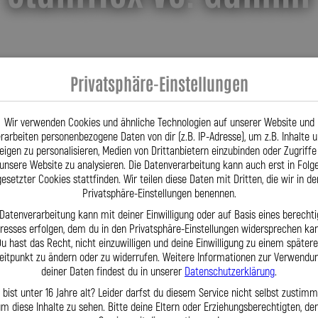
Privatsphäre-Einstellungen
Robust & langlebig
Wir verwenden Cookies und ähnliche Technologien auf unserer Website und
rarbeiten personenbezogene Daten von dir (z.B. IP-Adresse), um z.B. Inhalte 
eigen zu personalisieren, Medien von Drittanbietern einzubinden oder Zugriffe
Kein Aufblähen unter Druck
unsere Website zu analysieren. Die Datenverarbeitung kann auch erst in Folg
gesetzter Cookies stattfinden. Wir teilen diese Daten mit Dritten, die wir in de
UV- & korrosionsfest
Privatsphäre-Einstellungen benennen.
 Datenverarbeitung kann mit deiner Einwilligung oder auf Basis eines berechti
eresses erfolgen, dem du in den Privatsphäre-Einstellungen widersprechen kan
u hast das Recht, nicht einzuwilligen und deine Einwilligung zu einem später
eitpunkt zu ändern oder zu widerrufen. Weitere Informationen zur Verwendu
deiner Daten findest du in unserer
Datenschutzerklärung
.
 bist unter 16 Jahre alt? Leider darfst du diesem Service nicht selbst zustimm
m diese Inhalte zu sehen. Bitte deine Eltern oder Erziehungsberechtigten, d