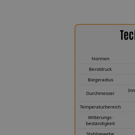
Tec
nischen Highlights
 Cabriolet 1.8 wurden speziell für
Normen
eme entwickelt. Jedes Kit vereint
se und deutsche Präzisionsarbeit
Berstdruck
it. Die Leitungen in unseren Kits
Biegeradius
 Wandstärke von 0,9 mm und einen
ckübertragung bei gleichzeitig
In
Durchmesser
eradius von 25 mm ermöglicht eine
inbauverhältnissen. Die PTFE-
Temperaturbereich
nd dauerhafte Formstabilität,
Witterungs-
eitungen zuverlässig vor Hitze,
beständigkeit
iben die Leitungen in Ihrem Kit
Stahlgewebe
Unser innovatives Verpresssystem