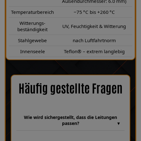
Außendurchmesser: 6.0 mm)
Temperaturbereich
−75 °C bis +260 °C
Witterungs-
UV, Feuchtigkeit & Witterung
beständigkeit
Stahlgewebe
nach Luftfahrtnorm
Innenseele
Teflon® – extrem langlebig
Häufig gestellte Fragen
Wie wird sichergestellt, dass die Leitungen
passen?
Wir verfügen über eine umfangreiche Datenbank mit über 30
Jahren Erfahrung, in der unzählige Bremsanlagen und