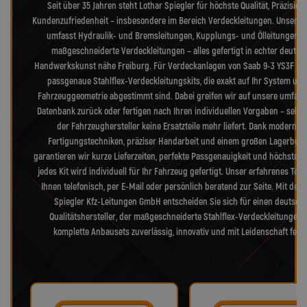
Seit über 35 Jahren steht Lothar Spiegler für höchste Qualität, Präzision
Kundenzufriedenheit – insbesondere im Bereich Verdeckleitungen. Unser S
umfasst Hydraulik- und Bremsleitungen, Kupplungs- und Ölleitungen s
maßgeschneiderte Verdeckleitungen – alles gefertigt in echter deutsc
Handwerkskunst nähe Freiburg. Für Verdeckanlagen von Saab 9-3 YS3F lief
passgenaue Stahlflex-Verdeckleitungskits, die exakt auf Ihr System und
Fahrzeuggeometrie abgestimmt sind. Dabei greifen wir auf unsere umfang
Datenbank zurück oder fertigen nach Ihren individuellen Vorgaben – selb
der Fahrzeughersteller keine Ersatzteile mehr liefert. Dank modernst
Fertigungstechniken, präziser Handarbeit und einem großen Lagerbes
garantieren wir kurze Lieferzeiten, perfekte Passgenauigkeit und höchste Qu
jedes Kit wird individuell für Ihr Fahrzeug gefertigt. Unser erfahrenes Tea
Ihnen telefonisch, per E-Mail oder persönlich beratend zur Seite. Mit der 
Spiegler Kfz-Leitungen GmbH entscheiden Sie sich für einen deutsch
Qualitätshersteller, der maßgeschneiderte Stahlflex-Verdeckleitungen
komplette Anbausets zuverlässig, innovativ und mit Leidenschaft fertig