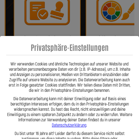
Bei uns erhalten Sie eine ABE oder
Wir bieten eine Auswahl vo
ein Teilegutachten (falls
verschiedenen Farben!
Privatsphäre-Einstellungen
notwendig)!
Wir verwenden Cookies und ähnliche Technologien auf unserer Website und
verarbeiten personenbezogene Daten von dir (z.B. IP-Adresse), um z.B. Inhalte
und Anzeigen zu personalisieren, Medien von Drittanbietern einzubinden oder
Zugriffe auf unsere Website zu analysieren. Die Datenverarbeitung kann auch
erst in Folge gesetzter Cookies stattfinden. Wir teilen diese Daten mit Dritten,
die wir in den Privatsphäre-Einstellungen benennen.
Die Datenverarbeitung kann mit deiner Einwilligung oder auf Basis eines
berechtigten Interesses erfolgen, dem du in den Privatsphäre-Einstellungen
widersprechen kannst. Du hast das Recht, nicht einzuwilligen und deine
Einwilligung zu einem späteren Zeitpunkt zu ändern oder zu widerrufen. Weitere
Fragen? Unser Team ist täglich per
Einfache Montage dank Zube
Informationen zur Verwendung deiner Daten findest du in unserer
Telefon oder Mail für Sie da.
und 360° verdrehbarer Anschl
Datenschutzerklärung
.
Du bist unter 16 Jahre alt? Leider darfst du diesem Service nicht selbst
zustimmen, um diese Inhalte zu sehen. Bitte deine Eltern oder