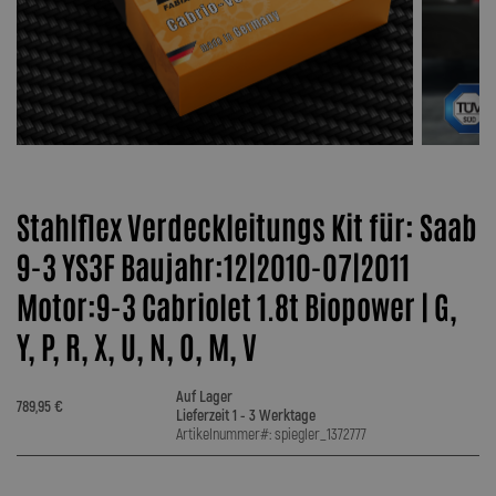
Stahlflex Verdeckleitungs Kit für: Saab
9-3 YS3F Baujahr:12|2010-07|2011
Motor:9-3 Cabriolet 1.8t Biopower | G,
Y, P, R, X, U, N, O, M, V
Auf Lager
789,95 €
Lieferzeit 1 - 3 Werktage
Artikelnummer#: spiegler_1372777