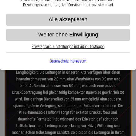
Erziehungsberechtigten, dem Service mit dir zuzustimmen!
Präzision in Zahlen: Unsere technischen
Alle akzeptieren
Highlights
Weiter ohne Einwilligung
Unsere Stahlflex-Verdeckleitungs-Kits für Saab 9-3 YS3F 9-3 Cabriolet
1.8t Biopower wurden speziell für die hohen Anforderungen moderner-
Privatsphäre-Einstellungen individuell festlegen
und alter-Verdecksysteme entwickelt. Jedes Kit vereint Technik nach
Luftfahrtnorm, hochfeste Edelstahlanschlüsse und deutsche
Datenschutz
Impressum
Präzisionsarbeit – für maximale Zuverlässigkeit, Dichtheit und
Langlebigkeit. Die Leitungen in unseren Kits verfügen über einen
Innendurchmesser von 2,0 mm, eine Wandstärke von 0,9 mm und
einen Außendurchmesser von 6,0 mm, wodurch eine präzise
Druckübertragung bei gleichzeitig kompakter Bauweise gewährleistet
wird. Der geringe Biegeradius von 25 mm ermöglicht eine saubere,
spannungsfreie Verlegung, selbst in engen Einbauverhältnissen. Die
PTFE-Innenseele (Teflon®) sorgt für exakten Druckaufbau und
dauerhafte Formstabilität, während das Edelstahlgeflecht nach
Luftfahrtnorm die Leitungen zuverlässig vor Hitze, Witterung und
mechanischen Belastungen schützt. So bleiben die Leitungen in Ihrem