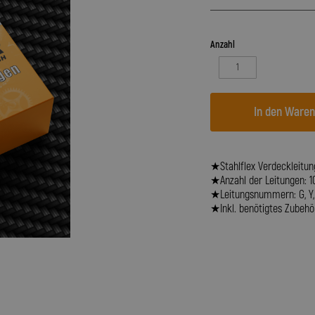
Anzahl
In den Ware
★Stahlflex Verdeckleitung
★Anzahl der Leitungen: 1
★Leitungsnummern: G, Y, P,
★Inkl. benötigtes Zubehör