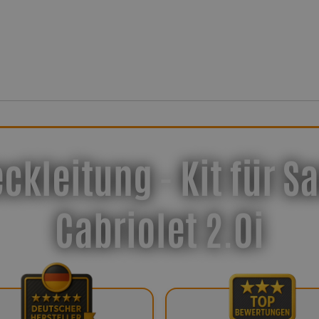
ckleitung - Kit für S
Cabriolet 2.0i