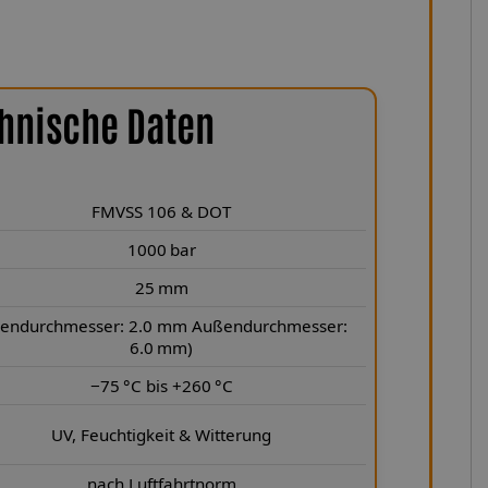
hnische Daten
FMVSS 106 & DOT
1000 bar
25 mm
nendurchmesser: 2.0 mm Außendurchmesser:
6.0 mm)
−75 °C bis +260 °C
UV, Feuchtigkeit & Witterung
nach Luftfahrtnorm