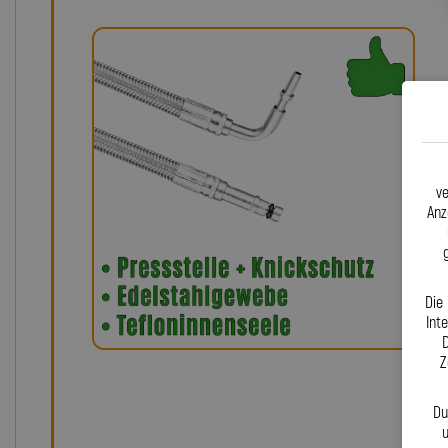
ve
Anz
Die
Int
D
Z
Du
u