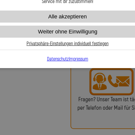
har Spiegler?
Service mit dir zuzustimmen!
Alle akzeptieren
chste Qualität, Präzision und
rdeckleitungen. Unser Sortiment
Weiter ohne Einwilligung
ungs- und Ölleitungen sowie
Bei uns erhalten Sie eine
in echter deutscher Handwerkskunst
oder ein Teilegutachten (f
Privatsphäre-Einstellungen individuell festlegen
liefern wir passgenaue Stahlflex-
notwendig)!
 Fahrzeuggeometrie abgestimmt sind.
Datenschutz
Impressum
k zurück oder fertigen nach Ihren
ller keine Ersatzteile mehr liefert.
 Handarbeit und einem großen
rfekte Passgenauigkeit und höchste
efertigt. Unser erfahrenes Team steht
Fragen? Unser Team ist tä
r Seite. Mit der Lothar Spiegler Kfz-
tschen Qualitätshersteller, der
per Telefon oder Mail für S
omplette Anbausets zuverlässig,
t fertigt.