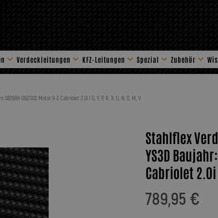
en
Verdeckleitungen
KFZ-Leitungen
Spezial
Zubehör
Wis
Stahlflex Zube
08|1999-06|2000 Motor:9-3 Cabriolet 2.0i | G, Y, P, R, X, U, N, O, M, V
Stahlflex Verd
YS3D Baujahr
Cabriolet 2.0i |
789,95 €