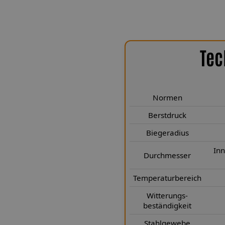
Tec
nischen Highlights
-3 Cabriolet 2.0i wurden speziell
Normen
cksysteme entwickelt. Jedes Kit
stahlanschlüsse und deutsche
Berstdruck
t und Langlebigkeit. Die Leitungen
Biegeradius
von 2,0 mm, eine Wandstärke von
h eine präzise Druckübertragung
In
Durchmesser
Der geringe Biegeradius von 25 mm
st in engen Einbauverhältnissen.
Temperaturbereich
Druckaufbau und dauerhafte
Witterungs-
 Luftfahrtnorm die Leitungen
beständigkeit
stungen schützt. So bleiben die
Stahlgewebe
cher – auch nach Jahren. Unser