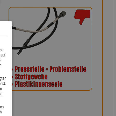
und
 auf
e
n
gten
nst.
en
ng
en,
em