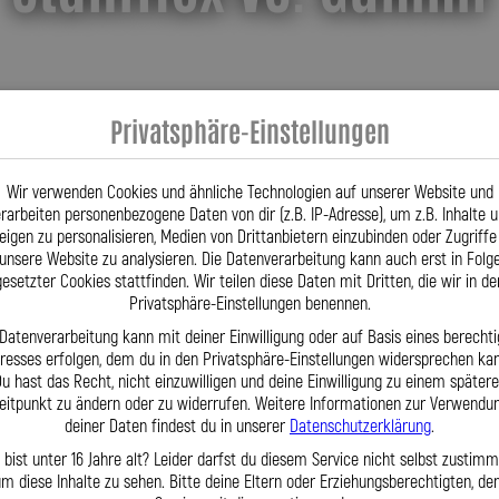
Privatsphäre-Einstellungen
Robust & langlebig
Wir verwenden Cookies und ähnliche Technologien auf unserer Website und
rarbeiten personenbezogene Daten von dir (z.B. IP-Adresse), um z.B. Inhalte 
eigen zu personalisieren, Medien von Drittanbietern einzubinden oder Zugriffe
Kein Aufblähen unter Druck
unsere Website zu analysieren. Die Datenverarbeitung kann auch erst in Folg
gesetzter Cookies stattfinden. Wir teilen diese Daten mit Dritten, die wir in de
UV- & korrosionsfest
Privatsphäre-Einstellungen benennen.
 Datenverarbeitung kann mit deiner Einwilligung oder auf Basis eines berechti
eresses erfolgen, dem du in den Privatsphäre-Einstellungen widersprechen kan
u hast das Recht, nicht einzuwilligen und deine Einwilligung zu einem später
eitpunkt zu ändern oder zu widerrufen. Weitere Informationen zur Verwendu
deiner Daten findest du in unserer
Datenschutzerklärung
.
 bist unter 16 Jahre alt? Leider darfst du diesem Service nicht selbst zustimm
m diese Inhalte zu sehen. Bitte deine Eltern oder Erziehungsberechtigten, d