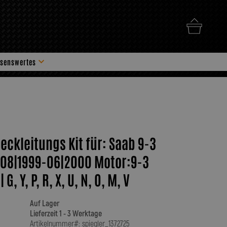
senswertes
hör
eckleitungs Kit für: Saab 9-3
:08|1999-06|2000 Motor:9-3
 G, Y, P, R, X, U, N, O, M, V
Auf Lager
Lieferzeit 1 - 3 Werktage
Artikelnummer#: spiegler_1372725