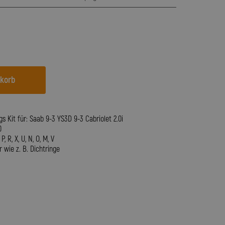
nkorb
s Kit für: Saab 9-3 YS3D 9-3 Cabriolet 2.0i
0
 R, X, U, N, O, M, V
 wie z. B. Dichtringe