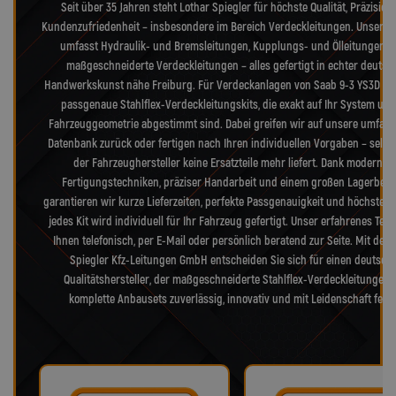
Seit über 35 Jahren steht Lothar Spiegler für höchste Qualität, Präzision
Kundenzufriedenheit – insbesondere im Bereich Verdeckleitungen. Unser S
umfasst Hydraulik- und Bremsleitungen, Kupplungs- und Ölleitungen s
maßgeschneiderte Verdeckleitungen – alles gefertigt in echter deutsc
Handwerkskunst nähe Freiburg. Für Verdeckanlagen von Saab 9-3 YS3D lief
passgenaue Stahlflex-Verdeckleitungskits, die exakt auf Ihr System und
Fahrzeuggeometrie abgestimmt sind. Dabei greifen wir auf unsere umfang
Datenbank zurück oder fertigen nach Ihren individuellen Vorgaben – selb
der Fahrzeughersteller keine Ersatzteile mehr liefert. Dank modernst
Fertigungstechniken, präziser Handarbeit und einem großen Lagerbes
garantieren wir kurze Lieferzeiten, perfekte Passgenauigkeit und höchste Qu
jedes Kit wird individuell für Ihr Fahrzeug gefertigt. Unser erfahrenes Tea
Ihnen telefonisch, per E-Mail oder persönlich beratend zur Seite. Mit der 
Spiegler Kfz-Leitungen GmbH entscheiden Sie sich für einen deutsch
Qualitätshersteller, der maßgeschneiderte Stahlflex-Verdeckleitungen
komplette Anbausets zuverlässig, innovativ und mit Leidenschaft fertig