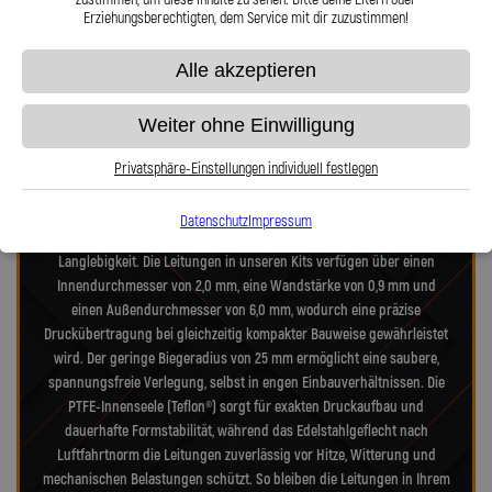
Erziehungsberechtigten, dem Service mit dir zuzustimmen!
Präzision in Zahlen: Unsere technischen
Alle akzeptieren
Highlights
Weiter ohne Einwilligung
Unsere Stahlflex-Verdeckleitungs-Kits für Saab 9-3 YS3D 9-3 Cabriolet
2.0 Turbo wurden speziell für die hohen Anforderungen moderner-
Privatsphäre-Einstellungen individuell festlegen
und alter-Verdecksysteme entwickelt. Jedes Kit vereint Technik nach
Luftfahrtnorm, hochfeste Edelstahlanschlüsse und deutsche
Datenschutz
Impressum
Präzisionsarbeit – für maximale Zuverlässigkeit, Dichtheit und
Langlebigkeit. Die Leitungen in unseren Kits verfügen über einen
Innendurchmesser von 2,0 mm, eine Wandstärke von 0,9 mm und
einen Außendurchmesser von 6,0 mm, wodurch eine präzise
Druckübertragung bei gleichzeitig kompakter Bauweise gewährleistet
wird. Der geringe Biegeradius von 25 mm ermöglicht eine saubere,
spannungsfreie Verlegung, selbst in engen Einbauverhältnissen. Die
PTFE-Innenseele (Teflon®) sorgt für exakten Druckaufbau und
dauerhafte Formstabilität, während das Edelstahlgeflecht nach
Luftfahrtnorm die Leitungen zuverlässig vor Hitze, Witterung und
mechanischen Belastungen schützt. So bleiben die Leitungen in Ihrem