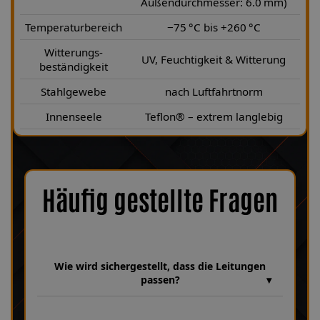
Außendurchmesser: 6.0 mm)
Temperaturbereich
−75 °C bis +260 °C
Witterungs-
UV, Feuchtigkeit & Witterung
beständigkeit
Stahlgewebe
nach Luftfahrtnorm
Innenseele
Teflon® – extrem langlebig
Häufig gestellte Fragen
Wie wird sichergestellt, dass die Leitungen
passen?
Wir verfügen über eine umfangreiche Datenbank mit über 30
Jahren Erfahrung, in der unzählige Bremsanlagen und