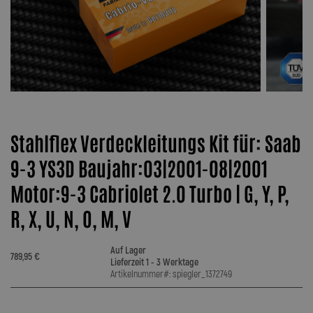
Stahlflex Verdeckleitungs Kit für: Saab
9-3 YS3D Baujahr:03|2001-08|2001
Motor:9-3 Cabriolet 2.0 Turbo | G, Y, P,
R, X, U, N, O, M, V
Auf Lager
789,95 €
Lieferzeit 1 - 3 Werktage
Artikelnummer#: spiegler_1372749