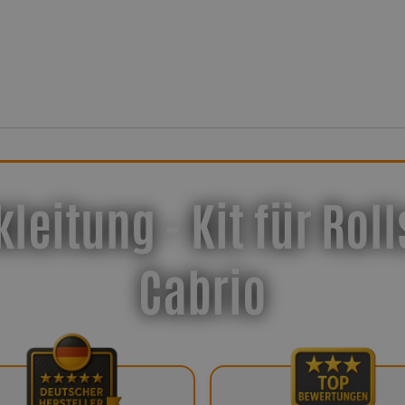
leitung - Kit für Ro
Cabrio