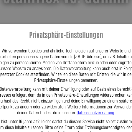
Privatsphäre-Einstellungen
Robust & langlebig
Wir verwenden Cookies und ähnliche Technologien auf unserer Website und
rarbeiten personenbezogene Daten von dir (z.B. IP-Adresse), um z.B. Inhalte 
eigen zu personalisieren, Medien von Drittanbietern einzubinden oder Zugriffe
Kein Aufblähen unter Druck
unsere Website zu analysieren. Die Datenverarbeitung kann auch erst in Folg
gesetzter Cookies stattfinden. Wir teilen diese Daten mit Dritten, die wir in de
UV- & korrosionsfest
Privatsphäre-Einstellungen benennen.
 Datenverarbeitung kann mit deiner Einwilligung oder auf Basis eines berechti
eresses erfolgen, dem du in den Privatsphäre-Einstellungen widersprechen kan
u hast das Recht, nicht einzuwilligen und deine Einwilligung zu einem später
eitpunkt zu ändern oder zu widerrufen. Weitere Informationen zur Verwendu
deiner Daten findest du in unserer
Datenschutzerklärung
.
 bist unter 16 Jahre alt? Leider darfst du diesem Service nicht selbst zustimm
m diese Inhalte zu sehen. Bitte deine Eltern oder Erziehungsberechtigten, d