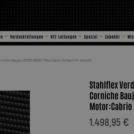
en
Verdeckleitungen
KFZ-Leitungen
Spezial
Zubehör
Wis
Stahlflex Zube
 Corniche Baujahr:01|2000-09|2002 Motor:Cabrio | Schlauch-Kit komplett
Stahlflex Ver
Corniche Bau
Motor:Cabrio 
1.498,95 €