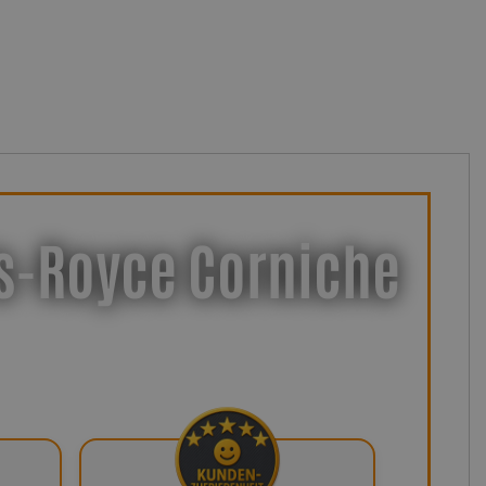
lls-Royce Corniche