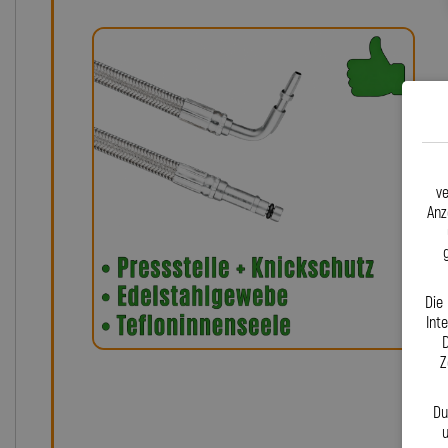
ve
Anz
Die
Int
D
Z
Du
u