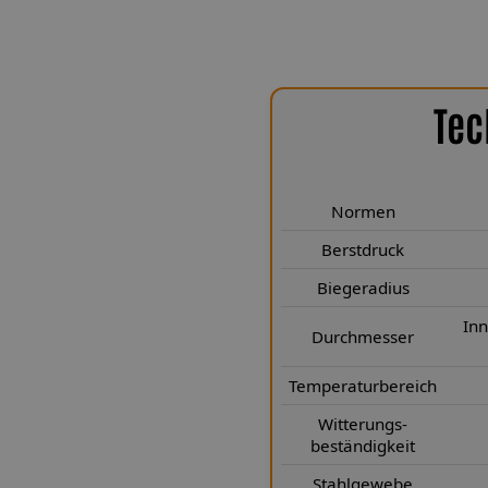
Tec
nischen Highlights
rniche Cabrio wurden speziell für
Normen
eme entwickelt. Jedes Kit vereint
se und deutsche Präzisionsarbeit
Berstdruck
it. Die Leitungen in unseren Kits
Biegeradius
 Wandstärke von 0,9 mm und einen
ckübertragung bei gleichzeitig
In
Durchmesser
eradius von 25 mm ermöglicht eine
inbauverhältnissen. Die PTFE-
Temperaturbereich
nd dauerhafte Formstabilität,
Witterungs-
eitungen zuverlässig vor Hitze,
beständigkeit
iben die Leitungen in Ihrem Kit
Stahlgewebe
Unser innovatives Verpresssystem