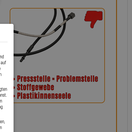
und
 auf
e
n
gten
nst.
en
ng
en,
em