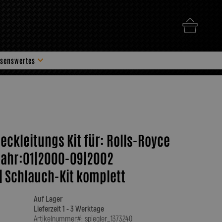
senswertes
hör
deckleitungs Kit für: Rolls-Royce
jahr:01|2000-09|2002
| Schlauch-Kit komplett
Auf Lager
Lieferzeit 1 - 3 Werktage
Artikelnummer#: spiegler_1373240