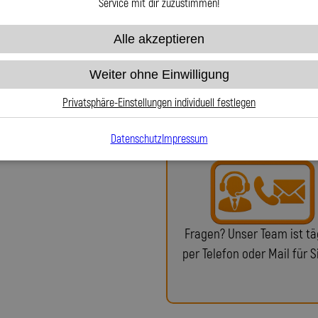
har Spiegler?
Service mit dir zuzustimmen!
Alle akzeptieren
chste Qualität, Präzision und
rdeckleitungen. Unser Sortiment
Weiter ohne Einwilligung
ungs- und Ölleitungen sowie
Bei uns erhalten Sie eine
in echter deutscher Handwerkskunst
oder ein Teilegutachten (f
Privatsphäre-Einstellungen individuell festlegen
 Corniche liefern wir passgenaue
notwendig)!
ystem und die Fahrzeuggeometrie
Datenschutz
Impressum
angreiche Datenbank zurück oder
wenn der Fahrzeughersteller keine
techniken, präziser Handarbeit und
erzeiten, perfekte Passgenauigkeit
 Fahrzeug gefertigt. Unser erfahrenes
Fragen? Unser Team ist tä
h beratend zur Seite. Mit der Lothar
inen deutschen Qualitätshersteller,
per Telefon oder Mail für S
 komplette Anbausets zuverlässig,
t fertigt.