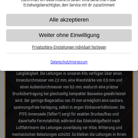
Erziehungsberechtigten, dem Service mit dir zuzustimmen!
Präzision in Zahlen: Unsere technischen
Alle akzeptieren
Highlights
Weiter ohne Einwilligung
Unsere Stahlflex-Verdeckleitungs-Kits für Peugeot 306 7* 306 Cabriolet
100 wurden speziell für die hohen Anforderungen moderner- und
Privatsphäre-Einstellungen individuell festlegen
alter-Verdecksysteme entwickelt. Jedes Kit vereint Technik nach
Luftfahrtnorm, hochfeste Edelstahlanschlüsse und deutsche
Datenschutz
Impressum
Präzisionsarbeit – für maximale Zuverlässigkeit, Dichtheit und
Langlebigkeit. Die Leitungen in unseren Kits verfügen über einen
Innendurchmesser von 2,0 mm, eine Wandstärke von 0,9 mm und
einen Außendurchmesser von 6,0 mm, wodurch eine präzise
Druckübertragung bei gleichzeitig kompakter Bauweise gewährleistet
wird. Der geringe Biegeradius von 25 mm ermöglicht eine saubere,
spannungsfreie Verlegung, selbst in engen Einbauverhältnissen. Die
PTFE-Innenseele (Teflon®) sorgt für exakten Druckaufbau und
dauerhafte Formstabilität, während das Edelstahlgeflecht nach
Luftfahrtnorm die Leitungen zuverlässig vor Hitze, Witterung und
mechanischen Belastungen schützt. So bleiben die Leitungen in Ihrem