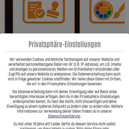
Bei uns erhalten Sie eine ABE oder
Wir bieten eine Auswahl vo
ein Teilegutachten (falls
verschiedenen Farben!
Privatsphäre-Einstellungen
notwendig)!
Wir verwenden Cookies und ähnliche Technologien auf unserer Website und
verarbeiten personenbezogene Daten von dir (z.B. IP-Adresse), um z.B. Inhalte
und Anzeigen zu personalisieren, Medien von Drittanbietern einzubinden oder
Zugriffe auf unsere Website zu analysieren. Die Datenverarbeitung kann auch
erst in Folge gesetzter Cookies stattfinden. Wir teilen diese Daten mit Dritten,
die wir in den Privatsphäre-Einstellungen benennen.
Die Datenverarbeitung kann mit deiner Einwilligung oder auf Basis eines
berechtigten Interesses erfolgen, dem du in den Privatsphäre-Einstellungen
widersprechen kannst. Du hast das Recht, nicht einzuwilligen und deine
Einwilligung zu einem späteren Zeitpunkt zu ändern oder zu widerrufen. Weitere
Fragen? Unser Team ist täglich per
Einfache Montage dank Zube
Informationen zur Verwendung deiner Daten findest du in unserer
Telefon oder Mail für Sie da.
und 360° verdrehbarer Anschl
Datenschutzerklärung
.
Du bist unter 16 Jahre alt? Leider darfst du diesem Service nicht selbst
zustimmen, um diese Inhalte zu sehen. Bitte deine Eltern oder