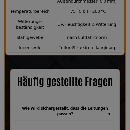
Außendurchmesser: 6.0 mm)
Temperaturbereich
−75 °C bis +260 °C
Witterungs-
UV, Feuchtigkeit & Witterung
beständigkeit
Stahlgewebe
nach Luftfahrtnorm
Innenseele
Teflon® – extrem langlebig
Häufig gestellte Fragen
Wie wird sichergestellt, dass die Leitungen
passen?
Wir verfügen über eine umfangreiche Datenbank mit über 30
Jahren Erfahrung, in der unzählige Bremsanlagen und