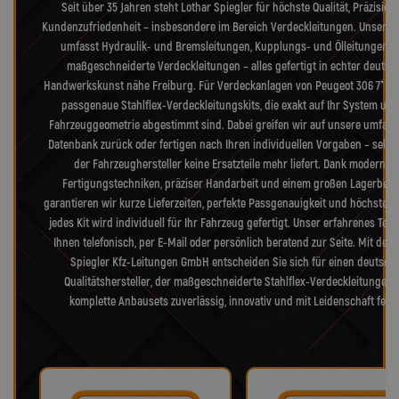
Seit über 35 Jahren steht Lothar Spiegler für höchste Qualität, Präzision
Kundenzufriedenheit – insbesondere im Bereich Verdeckleitungen. Unser S
umfasst Hydraulik- und Bremsleitungen, Kupplungs- und Ölleitungen s
maßgeschneiderte Verdeckleitungen – alles gefertigt in echter deutsc
Handwerkskunst nähe Freiburg. Für Verdeckanlagen von Peugeot 306 7* lie
passgenaue Stahlflex-Verdeckleitungskits, die exakt auf Ihr System und
Fahrzeuggeometrie abgestimmt sind. Dabei greifen wir auf unsere umfang
Datenbank zurück oder fertigen nach Ihren individuellen Vorgaben – selb
der Fahrzeughersteller keine Ersatzteile mehr liefert. Dank modernst
Fertigungstechniken, präziser Handarbeit und einem großen Lagerbes
garantieren wir kurze Lieferzeiten, perfekte Passgenauigkeit und höchste Qu
jedes Kit wird individuell für Ihr Fahrzeug gefertigt. Unser erfahrenes Tea
Ihnen telefonisch, per E-Mail oder persönlich beratend zur Seite. Mit der 
Spiegler Kfz-Leitungen GmbH entscheiden Sie sich für einen deutsch
Qualitätshersteller, der maßgeschneiderte Stahlflex-Verdeckleitungen
komplette Anbausets zuverlässig, innovativ und mit Leidenschaft fertig