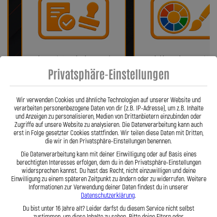
Bei uns erhalten Sie eine ABE oder
Wir bieten eine Auswahl vo
ein Teilegutachten (falls
verschiedenen Farben!
Privatsphäre-Einstellungen
notwendig)!
Wir verwenden Cookies und ähnliche Technologien auf unserer Website und
verarbeiten personenbezogene Daten von dir (z.B. IP-Adresse), um z.B. Inhalte
und Anzeigen zu personalisieren, Medien von Drittanbietern einzubinden oder
Zugriffe auf unsere Website zu analysieren. Die Datenverarbeitung kann auch
erst in Folge gesetzter Cookies stattfinden. Wir teilen diese Daten mit Dritten,
die wir in den Privatsphäre-Einstellungen benennen.
Die Datenverarbeitung kann mit deiner Einwilligung oder auf Basis eines
berechtigten Interesses erfolgen, dem du in den Privatsphäre-Einstellungen
widersprechen kannst. Du hast das Recht, nicht einzuwilligen und deine
Einwilligung zu einem späteren Zeitpunkt zu ändern oder zu widerrufen. Weitere
Fragen? Unser Team ist täglich per
Einfache Montage dank Zube
Informationen zur Verwendung deiner Daten findest du in unserer
Telefon oder Mail für Sie da.
und 360° verdrehbarer Anschl
Datenschutzerklärung
.
Du bist unter 16 Jahre alt? Leider darfst du diesem Service nicht selbst
zustimmen, um diese Inhalte zu sehen. Bitte deine Eltern oder