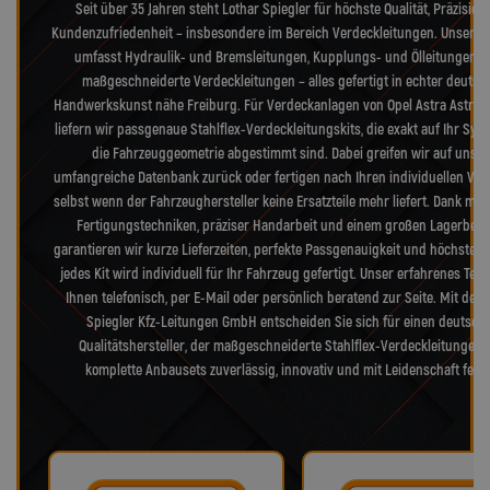
Seit über 35 Jahren steht Lothar Spiegler für höchste Qualität, Präzision
Kundenzufriedenheit – insbesondere im Bereich Verdeckleitungen. Unser S
umfasst Hydraulik- und Bremsleitungen, Kupplungs- und Ölleitungen s
maßgeschneiderte Verdeckleitungen – alles gefertigt in echter deutsc
Handwerkskunst nähe Freiburg. Für Verdeckanlagen von Opel Astra Astra-G
liefern wir passgenaue Stahlflex-Verdeckleitungskits, die exakt auf Ihr Sy
die Fahrzeuggeometrie abgestimmt sind. Dabei greifen wir auf unser
umfangreiche Datenbank zurück oder fertigen nach Ihren individuellen Vo
selbst wenn der Fahrzeughersteller keine Ersatzteile mehr liefert. Dank mo
Fertigungstechniken, präziser Handarbeit und einem großen Lagerbes
garantieren wir kurze Lieferzeiten, perfekte Passgenauigkeit und höchste Qu
jedes Kit wird individuell für Ihr Fahrzeug gefertigt. Unser erfahrenes Tea
Ihnen telefonisch, per E-Mail oder persönlich beratend zur Seite. Mit der 
Spiegler Kfz-Leitungen GmbH entscheiden Sie sich für einen deutsch
Qualitätshersteller, der maßgeschneiderte Stahlflex-Verdeckleitungen
komplette Anbausets zuverlässig, innovativ und mit Leidenschaft fertig