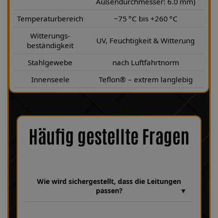
Außendurchmesser: 6.0 mm)
Temperaturbereich
−75 °C bis +260 °C
Witterungs-
UV, Feuchtigkeit & Witterung
beständigkeit
Stahlgewebe
nach Luftfahrtnorm
Innenseele
Teflon® – extrem langlebig
Häufig gestellte Fragen
Wie wird sichergestellt, dass die Leitungen
passen?
Wir verfügen über eine umfangreiche Datenbank mit über 30
Jahren Erfahrung, in der unzählige Bremsanlagen und