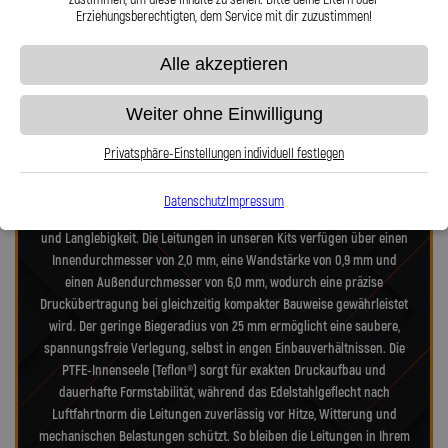
Erziehungsberechtigten, dem Service mit dir zuzustimmen!
Präzision in Zahlen: Unsere technischen
Alle akzeptieren
Highlights
Weiter ohne Einwilligung
Unsere Stahlflex-Verdeckleitungs-Kits für Opel Astra Astra-G (T98C)
Astra Cabrio 2.2 wurden speziell für die hohen Anforderungen
Privatsphäre-Einstellungen individuell festlegen
moderner- und alter-Verdecksysteme entwickelt. Jedes Kit vereint
Technik nach Luftfahrtnorm, hochfeste Edelstahlanschlüsse und
Datenschutz
Impressum
deutsche Präzisionsarbeit – für maximale Zuverlässigkeit, Dichtheit
und Langlebigkeit. Die Leitungen in unseren Kits verfügen über einen
Innendurchmesser von 2,0 mm, eine Wandstärke von 0,9 mm und
einen Außendurchmesser von 6,0 mm, wodurch eine präzise
Druckübertragung bei gleichzeitig kompakter Bauweise gewährleistet
wird. Der geringe Biegeradius von 25 mm ermöglicht eine saubere,
spannungsfreie Verlegung, selbst in engen Einbauverhältnissen. Die
PTFE-Innenseele (Teflon®) sorgt für exakten Druckaufbau und
dauerhafte Formstabilität, während das Edelstahlgeflecht nach
Luftfahrtnorm die Leitungen zuverlässig vor Hitze, Witterung und
mechanischen Belastungen schützt. So bleiben die Leitungen in Ihrem