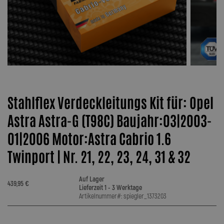
Stahlflex Verdeckleitungs Kit für: Opel
Astra Astra-G (T98C) Baujahr:03|2003-
01|2006 Motor:Astra Cabrio 1.6
Twinport | Nr. 21, 22, 23, 24, 31 & 32
Auf Lager
439,95 €
Lieferzeit 1 - 3 Werktage
Artikelnummer#: spiegler_1373203