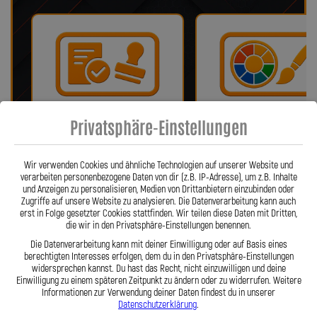
Privatsphäre-Einstellungen
Bei uns erhalten Sie eine ABE oder
Wir bieten eine Auswahl vo
ein Teilegutachten (falls
verschiedenen Farben!
notwendig)!
Wir verwenden Cookies und ähnliche Technologien auf unserer Website und
verarbeiten personenbezogene Daten von dir (z.B. IP-Adresse), um z.B. Inhalte
und Anzeigen zu personalisieren, Medien von Drittanbietern einzubinden oder
Zugriffe auf unsere Website zu analysieren. Die Datenverarbeitung kann auch
erst in Folge gesetzter Cookies stattfinden. Wir teilen diese Daten mit Dritten,
die wir in den Privatsphäre-Einstellungen benennen.
Die Datenverarbeitung kann mit deiner Einwilligung oder auf Basis eines
berechtigten Interesses erfolgen, dem du in den Privatsphäre-Einstellungen
widersprechen kannst. Du hast das Recht, nicht einzuwilligen und deine
Einwilligung zu einem späteren Zeitpunkt zu ändern oder zu widerrufen. Weitere
Informationen zur Verwendung deiner Daten findest du in unserer
Fragen? Unser Team ist täglich per
Einfache Montage dank Zube
Datenschutzerklärung
.