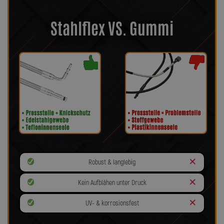
Stahlflex VS. Gummi
Robust & langlebig
Kein Aufblähen unter Druck
UV- & korrosionsfest