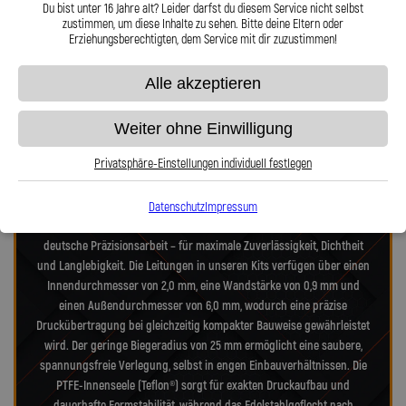
Telefon oder Mail für Sie da.
und 360° verdrehbarer Anschl
Du bist unter 16 Jahre alt? Leider darfst du diesem Service nicht selbst
zustimmen, um diese Inhalte zu sehen. Bitte deine Eltern oder
Erziehungsberechtigten, dem Service mit dir zuzustimmen!
Präzision in Zahlen: Unsere technischen
Alle akzeptieren
Highlights
Weiter ohne Einwilligung
Privatsphäre-Einstellungen individuell festlegen
Unsere Stahlflex-Verdeckleitungs-Kits für Opel Astra Astra-G (T98C)
Astra Cabrio 1.6 Twinport wurden speziell für die hohen Anforderungen
moderner- und alter-Verdecksysteme entwickelt. Jedes Kit vereint
Datenschutz
Impressum
Technik nach Luftfahrtnorm, hochfeste Edelstahlanschlüsse und
deutsche Präzisionsarbeit – für maximale Zuverlässigkeit, Dichtheit
und Langlebigkeit. Die Leitungen in unseren Kits verfügen über einen
Innendurchmesser von 2,0 mm, eine Wandstärke von 0,9 mm und
einen Außendurchmesser von 6,0 mm, wodurch eine präzise
Druckübertragung bei gleichzeitig kompakter Bauweise gewährleistet
wird. Der geringe Biegeradius von 25 mm ermöglicht eine saubere,
spannungsfreie Verlegung, selbst in engen Einbauverhältnissen. Die
PTFE-Innenseele (Teflon®) sorgt für exakten Druckaufbau und
dauerhafte Formstabilität, während das Edelstahlgeflecht nach