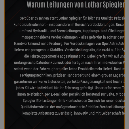
Warum Leitungen von Lothar Spiegler?
Seit über 35 Jahren steht Lothar Spiegler für höchste Qualität, Präzision
Kundenzufriedenheit – insbesondere im Bereich Verdeckleitungen. Unser S
umfasst Hydraulik- und Bremsleitungen, Kupplungs- und Ölleitungen s
maßgeschneiderte Verdeckleitungen – alles gefertigt in echter deutsc
Handwerkskunst nähe Freiburg. Für Verdeckanlagen von Opel Astra Astra-G
liefern wir passgenaue Stahlflex-Verdeckleitungskits, die exakt auf Ihr Sy
die Fahrzeuggeometrie abgestimmt sind. Dabei greifen wir auf unser
umfangreiche Datenbank zurück oder fertigen nach Ihren individuellen Vo
selbst wenn der Fahrzeughersteller keine Ersatzteile mehr liefert. Dank mo
Fertigungstechniken, präziser Handarbeit und einem großen Lagerbes
garantieren wir kurze Lieferzeiten, perfekte Passgenauigkeit und höchste Qu
jedes Kit wird individuell für Ihr Fahrzeug gefertigt. Unser erfahrenes Tea
Ihnen telefonisch, per E-Mail oder persönlich beratend zur Seite. Mit der 
Spiegler Kfz-Leitungen GmbH entscheiden Sie sich für einen deutsch
Qualitätshersteller, der maßgeschneiderte Stahlflex-Verdeckleitungen
komplette Anbausets zuverlässig, innovativ und mit Leidenschaft fertig