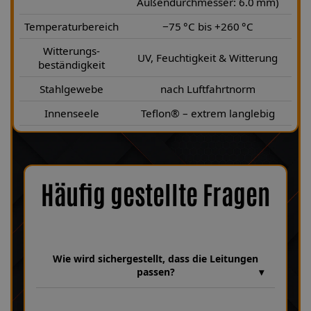
Außendurchmesser: 6.0 mm)
Temperaturbereich
−75 °C bis +260 °C
Witterungs-
UV, Feuchtigkeit & Witterung
beständigkeit
Stahlgewebe
nach Luftfahrtnorm
Innenseele
Teflon® – extrem langlebig
Häufig gestellte Fragen
Wie wird sichergestellt, dass die Leitungen
passen?
Wir verfügen über eine umfangreiche Datenbank mit über 30
Jahren Erfahrung, in der unzählige Bremsanlagen und