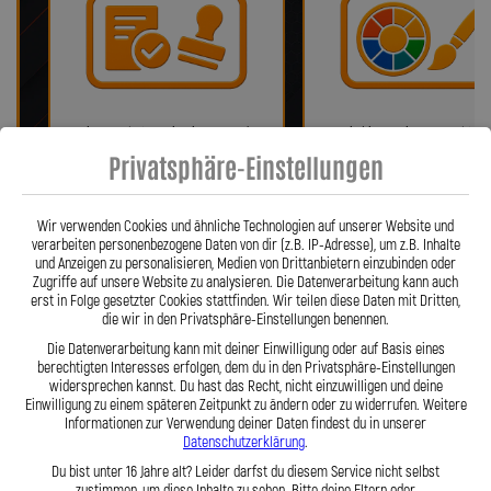
Bei uns erhalten Sie eine ABE oder
Wir bieten eine Auswahl vo
ein Teilegutachten (falls
verschiedenen Farben!
Privatsphäre-Einstellungen
notwendig)!
Wir verwenden Cookies und ähnliche Technologien auf unserer Website und
verarbeiten personenbezogene Daten von dir (z.B. IP-Adresse), um z.B. Inhalte
und Anzeigen zu personalisieren, Medien von Drittanbietern einzubinden oder
Zugriffe auf unsere Website zu analysieren. Die Datenverarbeitung kann auch
erst in Folge gesetzter Cookies stattfinden. Wir teilen diese Daten mit Dritten,
die wir in den Privatsphäre-Einstellungen benennen.
Die Datenverarbeitung kann mit deiner Einwilligung oder auf Basis eines
berechtigten Interesses erfolgen, dem du in den Privatsphäre-Einstellungen
widersprechen kannst. Du hast das Recht, nicht einzuwilligen und deine
Einwilligung zu einem späteren Zeitpunkt zu ändern oder zu widerrufen. Weitere
Fragen? Unser Team ist täglich per
Einfache Montage dank Zube
Informationen zur Verwendung deiner Daten findest du in unserer
Telefon oder Mail für Sie da.
und 360° verdrehbarer Anschl
Datenschutzerklärung
.
Du bist unter 16 Jahre alt? Leider darfst du diesem Service nicht selbst
zustimmen, um diese Inhalte zu sehen. Bitte deine Eltern oder