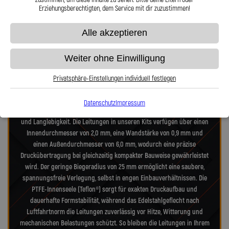
Erziehungsberechtigten, dem Service mit dir zuzustimmen!
Präzision in Zahlen: Unsere technischen
Alle akzeptieren
Highlights
Weiter ohne Einwilligung
Unsere Stahlflex-Verdeckleitungs-Kits für Opel Astra Astra-G (T98C)
Astra Cabrio 1.6 wurden speziell für die hohen Anforderungen
Privatsphäre-Einstellungen individuell festlegen
moderner- und alter-Verdecksysteme entwickelt. Jedes Kit vereint
Technik nach Luftfahrtnorm, hochfeste Edelstahlanschlüsse und
Datenschutz
Impressum
deutsche Präzisionsarbeit – für maximale Zuverlässigkeit, Dichtheit
und Langlebigkeit. Die Leitungen in unseren Kits verfügen über einen
Innendurchmesser von 2,0 mm, eine Wandstärke von 0,9 mm und
einen Außendurchmesser von 6,0 mm, wodurch eine präzise
Druckübertragung bei gleichzeitig kompakter Bauweise gewährleistet
wird. Der geringe Biegeradius von 25 mm ermöglicht eine saubere,
spannungsfreie Verlegung, selbst in engen Einbauverhältnissen. Die
PTFE-Innenseele (Teflon®) sorgt für exakten Druckaufbau und
dauerhafte Formstabilität, während das Edelstahlgeflecht nach
Luftfahrtnorm die Leitungen zuverlässig vor Hitze, Witterung und
mechanischen Belastungen schützt. So bleiben die Leitungen in Ihrem