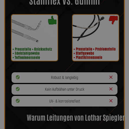
Robust & langlebig
Kein Aufblähen unter Druck
UV- & korrosionsfest
Warum Leitungen von Lothar Spiegler?