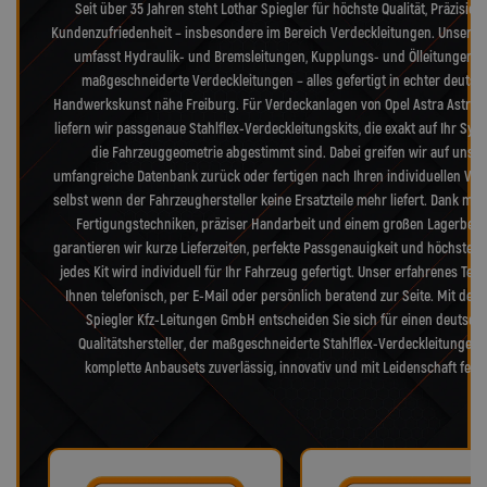
Seit über 35 Jahren steht Lothar Spiegler für höchste Qualität, Präzision
Kundenzufriedenheit – insbesondere im Bereich Verdeckleitungen. Unser S
umfasst Hydraulik- und Bremsleitungen, Kupplungs- und Ölleitungen s
maßgeschneiderte Verdeckleitungen – alles gefertigt in echter deutsc
Handwerkskunst nähe Freiburg. Für Verdeckanlagen von Opel Astra Astra-G
liefern wir passgenaue Stahlflex-Verdeckleitungskits, die exakt auf Ihr Sy
die Fahrzeuggeometrie abgestimmt sind. Dabei greifen wir auf unser
umfangreiche Datenbank zurück oder fertigen nach Ihren individuellen Vo
selbst wenn der Fahrzeughersteller keine Ersatzteile mehr liefert. Dank mo
Fertigungstechniken, präziser Handarbeit und einem großen Lagerbes
garantieren wir kurze Lieferzeiten, perfekte Passgenauigkeit und höchste Qu
jedes Kit wird individuell für Ihr Fahrzeug gefertigt. Unser erfahrenes Tea
Ihnen telefonisch, per E-Mail oder persönlich beratend zur Seite. Mit der 
Spiegler Kfz-Leitungen GmbH entscheiden Sie sich für einen deutsch
Qualitätshersteller, der maßgeschneiderte Stahlflex-Verdeckleitungen
komplette Anbausets zuverlässig, innovativ und mit Leidenschaft fertig