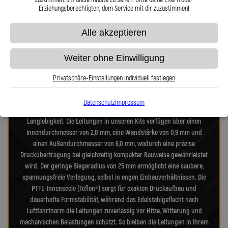
Erziehungsberechtigten, dem Service mit dir zuzustimmen!
Präzision in Zahlen: Unsere technischen
Alle akzeptieren
Highlights
Weiter ohne Einwilligung
Unsere Stahlflex-Verdeckleitungs-Kits für Jaguar XK X150 XKR
Cabriolet wurden speziell für die hohen Anforderungen moderner- und
Privatsphäre-Einstellungen individuell festlegen
alter-Verdecksysteme entwickelt. Jedes Kit vereint Technik nach
Luftfahrtnorm, hochfeste Edelstahlanschlüsse und deutsche
Datenschutz
Impressum
Präzisionsarbeit – für maximale Zuverlässigkeit, Dichtheit und
Langlebigkeit. Die Leitungen in unseren Kits verfügen über einen
Innendurchmesser von 2,0 mm, eine Wandstärke von 0,9 mm und
einen Außendurchmesser von 6,0 mm, wodurch eine präzise
Druckübertragung bei gleichzeitig kompakter Bauweise gewährleistet
wird. Der geringe Biegeradius von 25 mm ermöglicht eine saubere,
spannungsfreie Verlegung, selbst in engen Einbauverhältnissen. Die
PTFE-Innenseele (Teflon®) sorgt für exakten Druckaufbau und
dauerhafte Formstabilität, während das Edelstahlgeflecht nach
Luftfahrtnorm die Leitungen zuverlässig vor Hitze, Witterung und
mechanischen Belastungen schützt. So bleiben die Leitungen in Ihrem