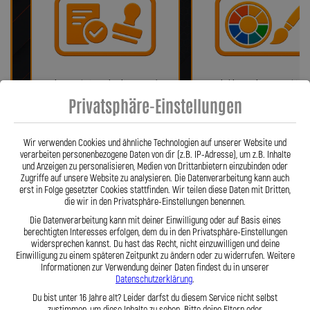
Bei uns erhalten Sie eine ABE oder
Wir bieten eine Auswahl vo
ein Teilegutachten (falls
verschiedenen Farben!
Privatsphäre-Einstellungen
notwendig)!
Wir verwenden Cookies und ähnliche Technologien auf unserer Website und
verarbeiten personenbezogene Daten von dir (z.B. IP-Adresse), um z.B. Inhalte
und Anzeigen zu personalisieren, Medien von Drittanbietern einzubinden oder
Zugriffe auf unsere Website zu analysieren. Die Datenverarbeitung kann auch
erst in Folge gesetzter Cookies stattfinden. Wir teilen diese Daten mit Dritten,
die wir in den Privatsphäre-Einstellungen benennen.
Die Datenverarbeitung kann mit deiner Einwilligung oder auf Basis eines
berechtigten Interesses erfolgen, dem du in den Privatsphäre-Einstellungen
widersprechen kannst. Du hast das Recht, nicht einzuwilligen und deine
Einwilligung zu einem späteren Zeitpunkt zu ändern oder zu widerrufen. Weitere
Fragen? Unser Team ist täglich per
Einfache Montage dank Zube
Informationen zur Verwendung deiner Daten findest du in unserer
Telefon oder Mail für Sie da.
und 360° verdrehbarer Anschl
Datenschutzerklärung
.
Du bist unter 16 Jahre alt? Leider darfst du diesem Service nicht selbst
zustimmen, um diese Inhalte zu sehen. Bitte deine Eltern oder