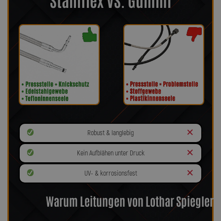
Robust & langlebig
Kein Aufblähen unter Druck
UV- & korrosionsfest
Warum Leitungen von Lothar Spiegler?