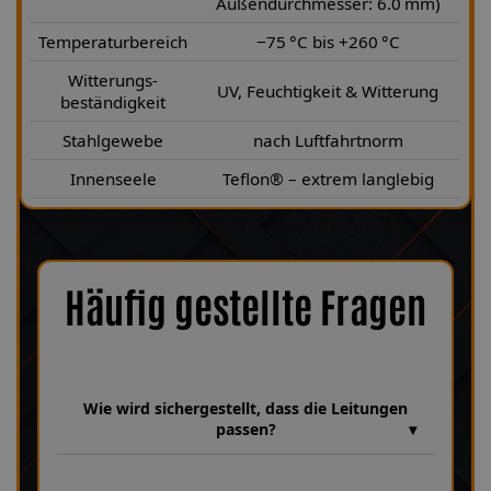
Außendurchmesser: 6.0 mm)
Temperaturbereich
−75 °C bis +260 °C
Witterungs-
UV, Feuchtigkeit & Witterung
beständigkeit
Stahlgewebe
nach Luftfahrtnorm
Innenseele
Teflon® – extrem langlebig
Häufig gestellte Fragen
Wie wird sichergestellt, dass die Leitungen
passen?
Wir verfügen über eine umfangreiche Datenbank mit über 30
Jahren Erfahrung, in der unzählige Bremsanlagen und