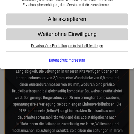
Erziehungsberechtigten, dem Service mit dir zuzustimmen!
Präzision in Zahlen: Unsere technischen
Alle akzeptieren
Highlights
Weiter ohne Einwilligung
Unsere Stahlflex-Verdeckleitungs-Kits für Jaguar XK X100 XK8
Cabriolet wurden speziell für die hohen Anforderungen moderner- und
Privatsphäre-Einstellungen individuell festlegen
alter-Verdecksysteme entwickelt. Jedes Kit vereint Technik nach
Luftfahrtnorm, hochfeste Edelstahlanschlüsse und deutsche
Datenschutz
Impressum
Präzisionsarbeit – für maximale Zuverlässigkeit, Dichtheit und
Langlebigkeit. Die Leitungen in unseren Kits verfügen über einen
Innendurchmesser von 2,0 mm, eine Wandstärke von 0,9 mm und
einen Außendurchmesser von 6,0 mm, wodurch eine präzise
Druckübertragung bei gleichzeitig kompakter Bauweise gewährleistet
wird. Der geringe Biegeradius von 25 mm ermöglicht eine saubere,
spannungsfreie Verlegung, selbst in engen Einbauverhältnissen. Die
PTFE-Innenseele (Teflon®) sorgt für exakten Druckaufbau und
dauerhafte Formstabilität, während das Edelstahlgeflecht nach
Luftfahrtnorm die Leitungen zuverlässig vor Hitze, Witterung und
mechanischen Belastungen schützt. So bleiben die Leitungen in Ihrem