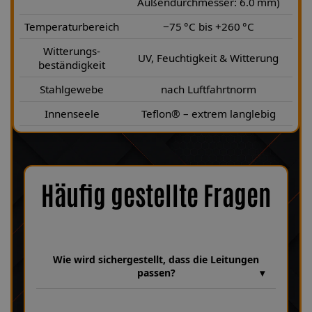
Außendurchmesser: 6.0 mm)
Temperaturbereich
−75 °C bis +260 °C
Witterungs-
UV, Feuchtigkeit & Witterung
beständigkeit
Stahlgewebe
nach Luftfahrtnorm
Innenseele
Teflon® – extrem langlebig
Häufig gestellte Fragen
Wie wird sichergestellt, dass die Leitungen
passen?
Wir verfügen über eine umfangreiche Datenbank mit über 30
Jahren Erfahrung, in der unzählige Bremsanlagen und