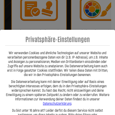
Bei uns erhalten Sie eine ABE oder
Wir bieten eine Auswahl vo
ein Teilegutachten (falls
verschiedenen Farben!
Privatsphäre-Einstellungen
notwendig)!
Wir verwenden Cookies und ähnliche Technologien auf unserer Website und
verarbeiten personenbezogene Daten von dir (z.B. IP-Adresse), um z.B. Inhalte
und Anzeigen zu personalisieren, Medien von Drittanbietern einzubinden oder
Zugriffe auf unsere Website zu analysieren. Die Datenverarbeitung kann auch
erst in Folge gesetzter Cookies stattfinden. Wir teilen diese Daten mit Dritten,
die wir in den Privatsphäre-Einstellungen benennen.
Die Datenverarbeitung kann mit deiner Einwilligung oder auf Basis eines
berechtigten Interesses erfolgen, dem du in den Privatsphäre-Einstellungen
widersprechen kannst. Du hast das Recht, nicht einzuwilligen und deine
Einwilligung zu einem späteren Zeitpunkt zu ändern oder zu widerrufen. Weitere
Fragen? Unser Team ist täglich per
Einfache Montage dank Zube
Informationen zur Verwendung deiner Daten findest du in unserer
Telefon oder Mail für Sie da.
und 360° verdrehbarer Anschl
Datenschutzerklärung
.
Du bist unter 16 Jahre alt? Leider darfst du diesem Service nicht selbst
zustimmen, um diese Inhalte zu sehen. Bitte deine Eltern oder