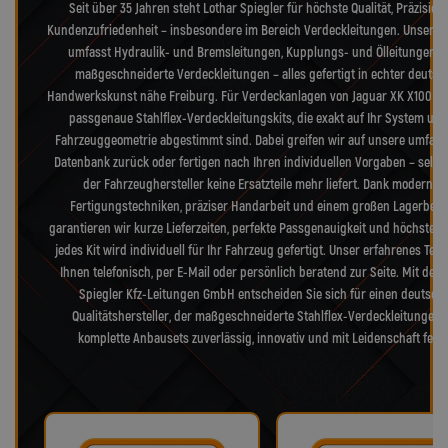
Seit über 35 Jahren steht Lothar Spiegler für höchste Qualität, Präzision
Kundenzufriedenheit – insbesondere im Bereich Verdeckleitungen. Unser S
umfasst Hydraulik- und Bremsleitungen, Kupplungs- und Ölleitungen s
maßgeschneiderte Verdeckleitungen – alles gefertigt in echter deutsc
Handwerkskunst nähe Freiburg. Für Verdeckanlagen von Jaguar XK X100 lie
passgenaue Stahlflex-Verdeckleitungskits, die exakt auf Ihr System und
Fahrzeuggeometrie abgestimmt sind. Dabei greifen wir auf unsere umfang
Datenbank zurück oder fertigen nach Ihren individuellen Vorgaben – selb
der Fahrzeughersteller keine Ersatzteile mehr liefert. Dank modernst
Fertigungstechniken, präziser Handarbeit und einem großen Lagerbes
garantieren wir kurze Lieferzeiten, perfekte Passgenauigkeit und höchste Qu
jedes Kit wird individuell für Ihr Fahrzeug gefertigt. Unser erfahrenes Tea
Ihnen telefonisch, per E-Mail oder persönlich beratend zur Seite. Mit der 
Spiegler Kfz-Leitungen GmbH entscheiden Sie sich für einen deutsch
Qualitätshersteller, der maßgeschneiderte Stahlflex-Verdeckleitungen
komplette Anbausets zuverlässig, innovativ und mit Leidenschaft fertig