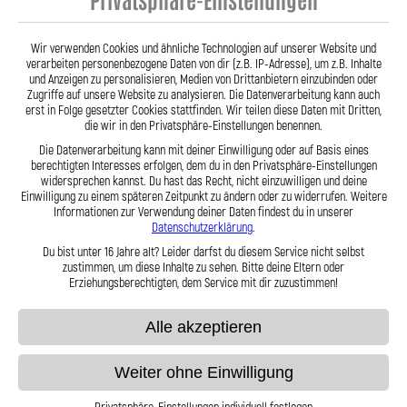
- Stahlflex Verdeckleitung für:
- Stahlflex Verdeckleitung für:
TRIUMPH HERALD Baujahr:01|1961-
TRIUMPH VITESSE Cabriolet
12|1971 Motor:
Baujahr:01|1961-12|1971 Motor:
Wir verwenden Cookies und ähnliche Technologien auf unserer Website und
verarbeiten personenbezogene Daten von dir (z.B. IP-Adresse), um z.B. Inhalte
87,95 €
87,95 €
und Anzeigen zu personalisieren, Medien von Drittanbietern einzubinden oder
Zugriffe auf unsere Website zu analysieren. Die Datenverarbeitung kann auch
erst in Folge gesetzter Cookies stattfinden. Wir teilen diese Daten mit Dritten,
die wir in den Privatsphäre-Einstellungen benennen.
Zum Produkt
Zum Produkt
Die Datenverarbeitung kann mit deiner Einwilligung oder auf Basis eines
berechtigten Interesses erfolgen, dem du in den Privatsphäre-Einstellungen
widersprechen kannst. Du hast das Recht, nicht einzuwilligen und deine
Einwilligung zu einem späteren Zeitpunkt zu ändern oder zu widerrufen. Weitere
Informationen zur Verwendung deiner Daten findest du in unserer
Datenschutzerklärung
.
Anzeigen
pro Seite
Du bist unter 16 Jahre alt? Leider darfst du diesem Service nicht selbst
zustimmen, um diese Inhalte zu sehen. Bitte deine Eltern oder
Erziehungsberechtigten, dem Service mit dir zuzustimmen!
Alle akzeptieren
Weiter ohne Einwilligung