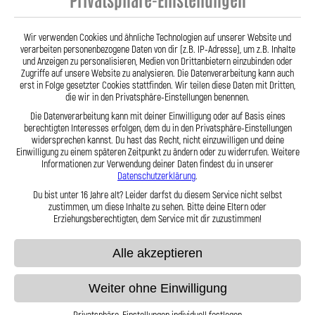
- Stahlflex Verdeckleitung für:
ROSENGART Cabrio CLR539
Baujahr:01|1939-- Motor:
Wir verwenden Cookies und ähnliche Technologien auf unserer Website und
verarbeiten personenbezogene Daten von dir (z.B. IP-Adresse), um z.B. Inhalte
87,95 €
und Anzeigen zu personalisieren, Medien von Drittanbietern einzubinden oder
Zugriffe auf unsere Website zu analysieren. Die Datenverarbeitung kann auch
erst in Folge gesetzter Cookies stattfinden. Wir teilen diese Daten mit Dritten,
die wir in den Privatsphäre-Einstellungen benennen.
Zum Produkt
Die Datenverarbeitung kann mit deiner Einwilligung oder auf Basis eines
berechtigten Interesses erfolgen, dem du in den Privatsphäre-Einstellungen
widersprechen kannst. Du hast das Recht, nicht einzuwilligen und deine
Einwilligung zu einem späteren Zeitpunkt zu ändern oder zu widerrufen. Weitere
Informationen zur Verwendung deiner Daten findest du in unserer
Datenschutzerklärung
.
Anzeigen
pro Seite
Du bist unter 16 Jahre alt? Leider darfst du diesem Service nicht selbst
zustimmen, um diese Inhalte zu sehen. Bitte deine Eltern oder
Erziehungsberechtigten, dem Service mit dir zuzustimmen!
Alle akzeptieren
Weiter ohne Einwilligung