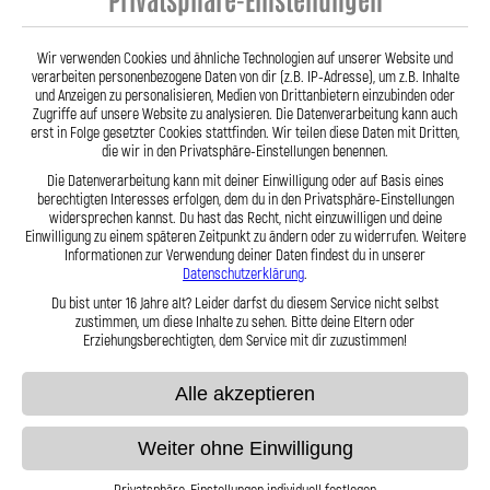
- Stahlflex Verdeckleitung für:
MERCURY Meteor Mongalm
Baujahr:01|1970-- Motor:
Wir verwenden Cookies und ähnliche Technologien auf unserer Website und
verarbeiten personenbezogene Daten von dir (z.B. IP-Adresse), um z.B. Inhalte
87,95 €
und Anzeigen zu personalisieren, Medien von Drittanbietern einzubinden oder
Zugriffe auf unsere Website zu analysieren. Die Datenverarbeitung kann auch
erst in Folge gesetzter Cookies stattfinden. Wir teilen diese Daten mit Dritten,
die wir in den Privatsphäre-Einstellungen benennen.
Zum Produkt
Die Datenverarbeitung kann mit deiner Einwilligung oder auf Basis eines
berechtigten Interesses erfolgen, dem du in den Privatsphäre-Einstellungen
widersprechen kannst. Du hast das Recht, nicht einzuwilligen und deine
Einwilligung zu einem späteren Zeitpunkt zu ändern oder zu widerrufen. Weitere
Informationen zur Verwendung deiner Daten findest du in unserer
Datenschutzerklärung
.
Anzeigen
pro Seite
Du bist unter 16 Jahre alt? Leider darfst du diesem Service nicht selbst
zustimmen, um diese Inhalte zu sehen. Bitte deine Eltern oder
Erziehungsberechtigten, dem Service mit dir zuzustimmen!
Alle akzeptieren
Weiter ohne Einwilligung