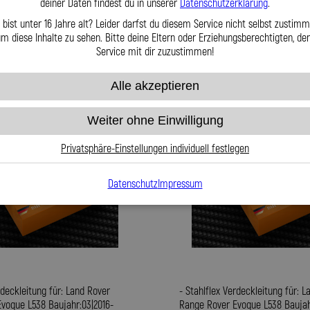
deiner Daten findest du in unserer
Datenschutzerklärung
.
kt
Zum Produkt
 bist unter 16 Jahre alt? Leider darfst du diesem Service nicht selbst zustimm
m diese Inhalte zu sehen. Bitte deine Eltern oder Erziehungsberechtigten, d
Service mit dir zuzustimmen!
Alle akzeptieren
Weiter ohne Einwilligung
Privatsphäre-Einstellungen individuell festlegen
Datenschutz
Impressum
rdeckleitung für: Land Rover
- Stahlflex Verdeckleitung für: 
voque L538 Baujahr:03|2016-
Range Rover Evoque L538 Baujah