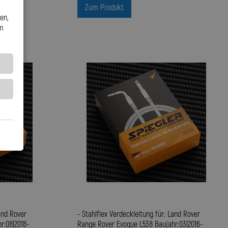
Zum Produkt
en,
em
Land Rover
- Stahlflex Verdeckleitung für: Land Rover
r:08|2018-
Range Rover Evoque L538 Baujahr:03|2016-