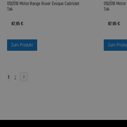
05|2018 Motor:Range Rover Evoque Cabriolet
05|2018 Motor
Td4
Td4
87,95 €
87,95 €
Zum Produkt
Zum Produ
1
2