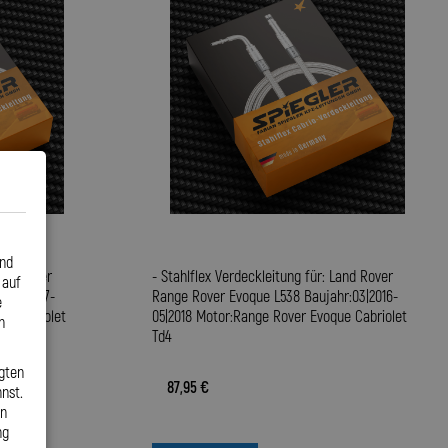
und
Land Rover
- Stahlflex Verdeckleitung für: Land Rover
 auf
r:07|2017-
Range Rover Evoque L538 Baujahr:03|2016-
e
e Cabriolet
05|2018 Motor:Range Rover Evoque Cabriolet
n
Td4
gten
87,95 €
nst.
en
ng