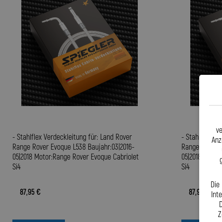
ve
- Stahlflex Verdeckleitung für: Land Rover
- Stahlflex Ve
Anz
Range Rover Evoque L538 Baujahr:03|2016-
Range Rover E
05|2018 Motor:Range Rover Evoque Cabriolet
05|2018 Motor
Si4
Si4
Die
87,95 €
87,95 €
Int
D
Z