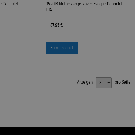
e Cabriolet
05|2018 Motor:Range Rover Evoque Cabriolet
Td4
87,95 €
Zum Produkt
Anzeigen
pro Seite