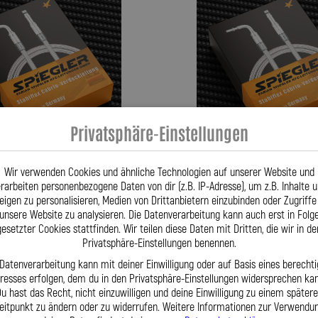
Privatsphäre-Einstellungen
Wir verwenden Cookies und ähnliche Technologien auf unserer Website und
rarbeiten personenbezogene Daten von dir (z.B. IP-Adresse), um z.B. Inhalte 
rdeckleitung für: Land Rover
- Stahlflex Verdeckleitung für: 
eigen zu personalisieren, Medien von Drittanbietern einzubinden oder Zugriffe
voque L538 Baujahr:03|2016-
Range Rover Evoque L538 Baujah
unsere Website zu analysieren. Die Datenverarbeitung kann auch erst in Folg
:Range Rover Evoque Cabriolet
05|2018 Motor:Range Rover Evoqu
gesetzter Cookies stattfinden. Wir teilen diese Daten mit Dritten, die wir in de
Td4
Privatsphäre-Einstellungen benennen.
 Datenverarbeitung kann mit deiner Einwilligung oder auf Basis eines berechti
87,95 €
eresses erfolgen, dem du in den Privatsphäre-Einstellungen widersprechen kan
u hast das Recht, nicht einzuwilligen und deine Einwilligung zu einem später
eitpunkt zu ändern oder zu widerrufen. Weitere Informationen zur Verwendu