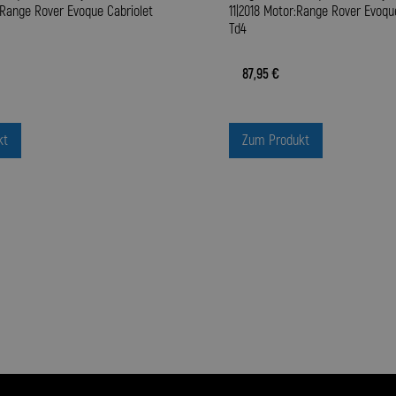
:Range Rover Evoque Cabriolet
11|2018 Motor:Range Rover Evoqu
Td4
87,95 €
kt
Zum Produkt