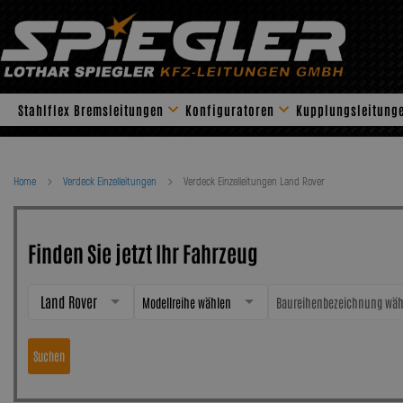
Skip
to
content
Stahlflex Bremsleitungen
Konfiguratoren
Kupplungsleitung
Home
Verdeck Einzelleitungen
Verdeck Einzelleitungen Land Rover
Finden Sie jetzt Ihr Fahrzeug
Land Rover
Modellreihe wählen
Baureihenbezeichnung wäh
Suchen