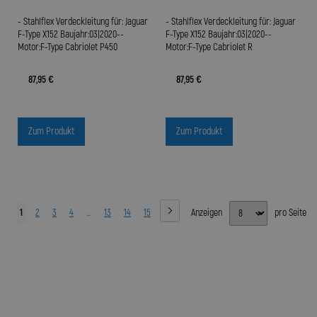
- Stahlflex Verdeckleitung für: Jaguar
- Stahlflex Verdeckleitung für: Jaguar
F-Type X152 Baujahr:03|2020--
F-Type X152 Baujahr:03|2020--
Motor:F-Type Cabriolet P450
Motor:F-Type Cabriolet R
87,95 €
87,95 €
Zum Produkt
Zum Produkt
1
2
3
4
…
13
14
15
Anzeigen
pro Seite