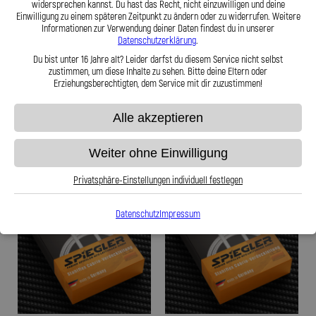
widersprechen kannst. Du hast das Recht, nicht einzuwilligen und deine
- Stahlflex Verdeckleitung für: Jaguar
- Stahlflex Verdeckleitung für: Jaguar
Einwilligung zu einem späteren Zeitpunkt zu ändern oder zu widerrufen. Weitere
F-Type X152 Baujahr:03|2020--
F-Type X152 Baujahr:03|2020--
Informationen zur Verwendung deiner Daten findest du in unserer
Motor:F-Type Cabriolet P450
Motor:F-Type Cabriolet P450
Datenschutzerklärung
.
Du bist unter 16 Jahre alt? Leider darfst du diesem Service nicht selbst
zustimmen, um diese Inhalte zu sehen. Bitte deine Eltern oder
87,95 €
87,95 €
Erziehungsberechtigten, dem Service mit dir zuzustimmen!
Alle akzeptieren
Zum Produkt
Zum Produkt
Weiter ohne Einwilligung
Privatsphäre-Einstellungen individuell festlegen
Datenschutz
Impressum