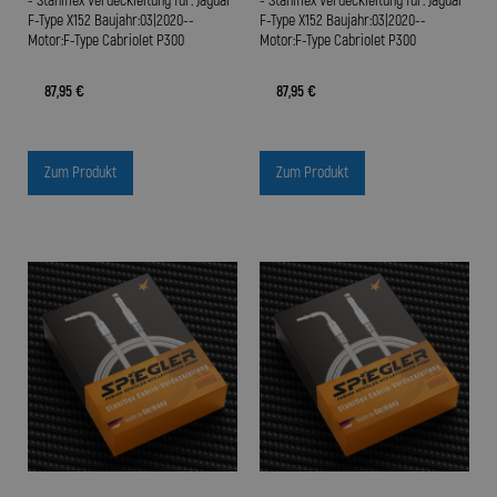
- Stahlflex Verdeckleitung für: Jaguar
- Stahlflex Verdeckleitung für: Jaguar
F-Type X152 Baujahr:03|2020--
F-Type X152 Baujahr:03|2020--
Motor:F-Type Cabriolet P300
Motor:F-Type Cabriolet P300
87,95 €
87,95 €
Zum Produkt
Zum Produkt