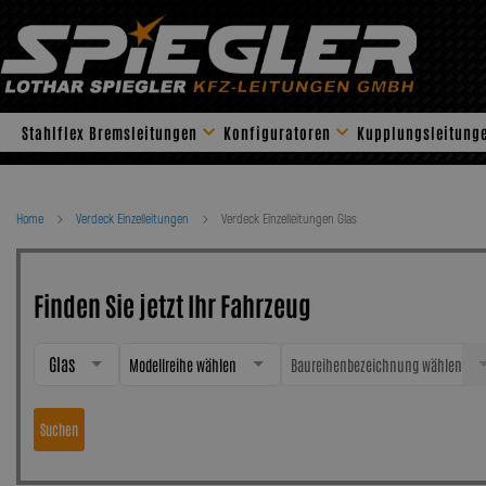
Skip
to
content
Stahlflex Bremsleitungen
Konfiguratoren
Kupplungsleitung
Home
Verdeck Einzelleitungen
Verdeck Einzelleitungen Glas
Finden Sie jetzt Ihr Fahrzeug
Glas
Modellreihe wählen
Baureihenbezeichnung wählen
Suchen