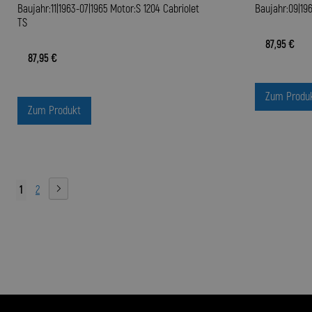
Baujahr:11|1963-07|1965 Motor:S 1204 Cabriolet
Baujahr:09|196
TS
87,95 €
87,95 €
Zum Produ
Zum Produkt
1
2