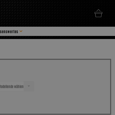
senswertes
hör
odellende wählen