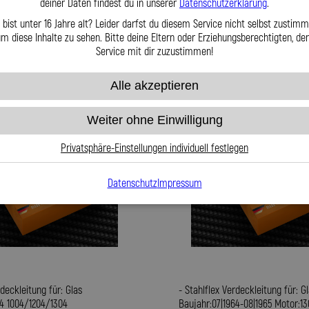
deiner Daten findest du in unserer
Datenschutzerklärung
.
Zum Produkt
 bist unter 16 Jahre alt? Leider darfst du diesem Service nicht selbst zustimm
m diese Inhalte zu sehen. Bitte deine Eltern oder Erziehungsberechtigten, d
Service mit dir zuzustimmen!
Alle akzeptieren
Weiter ohne Einwilligung
Privatsphäre-Einstellungen individuell festlegen
Datenschutz
Impressum
rdeckleitung für: Glas
- Stahlflex Verdeckleitung für: G
4 1004/1204/1304
Baujahr:07|1964-08|1965 Motor:13