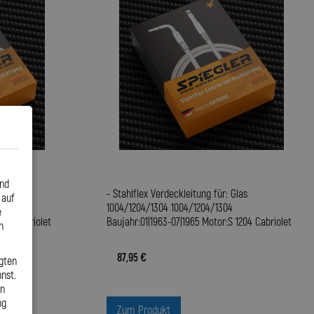
und
las
- Stahlflex Verdeckleitung für: Glas
 auf
1004/1204/1304 1004/1204/1304
e
004 Cabriolet
Baujahr:01|1963-07|1965 Motor:S 1204 Cabriolet
n
87,95 €
gten
nst.
en
ng
Zum Produkt