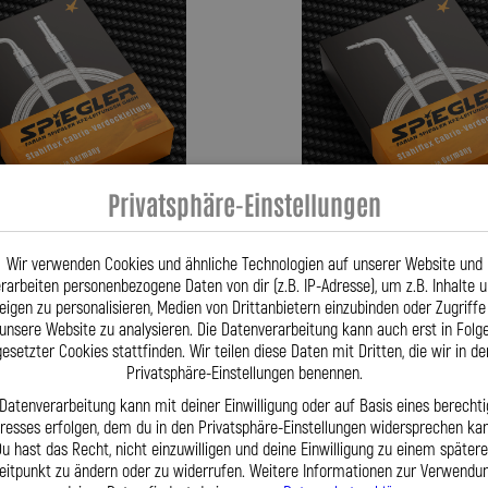
Privatsphäre-Einstellungen
Wir verwenden Cookies und ähnliche Technologien auf unserer Website und
rarbeiten personenbezogene Daten von dir (z.B. IP-Adresse), um z.B. Inhalte 
rdeckleitung für: Glas
- Stahlflex Verdeckleitung für: G
eigen zu personalisieren, Medien von Drittanbietern einzubinden oder Zugriffe
4 1004/1204/1304
1004/1204/1304 1004/1204/1304
unsere Website zu analysieren. Die Datenverarbeitung kann auch erst in Folg
3-07|1967 Motor:S 1004 Cabriolet
Baujahr:11|1963-07|1965 Motor:S 1
gesetzter Cookies stattfinden. Wir teilen diese Daten mit Dritten, die wir in de
TS
Privatsphäre-Einstellungen benennen.
 Datenverarbeitung kann mit deiner Einwilligung oder auf Basis eines berechti
87,95 €
eresses erfolgen, dem du in den Privatsphäre-Einstellungen widersprechen kan
u hast das Recht, nicht einzuwilligen und deine Einwilligung zu einem später
eitpunkt zu ändern oder zu widerrufen. Weitere Informationen zur Verwendu
kt