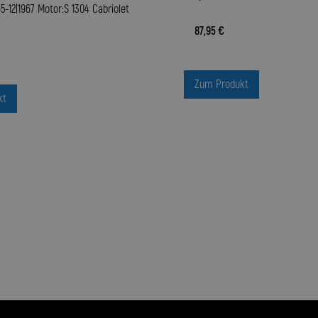
5-12|1967 Motor:S 1304 Cabriolet
87,95 €
Zum Produkt
kt