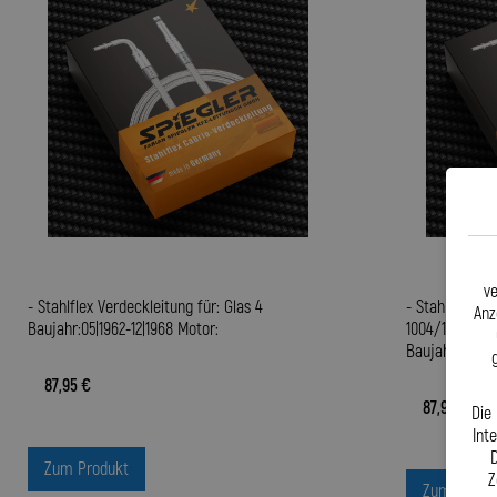
ve
- Stahlflex Verdeckleitung für: Glas 4
- Stahlflex Ve
Anz
Baujahr:05|1962-12|1968 Motor:
1004/1204/130
Baujahr:01|196
87,95 €
87,95 €
Die
Int
D
Zum Produkt
Z
Zum Produ