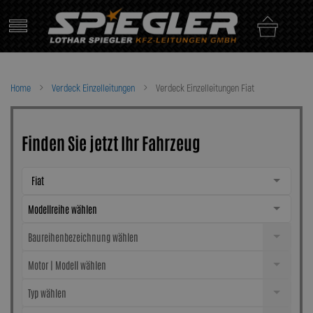
Skip
to
content
Home
Verdeck Einzelleitungen
Verdeck Einzelleitungen Fiat
Finden Sie jetzt Ihr Fahrzeug
Fiat
Modellreihe wählen
Baureihenbezeichnung wählen
Motor | Modell wählen
Typ wählen