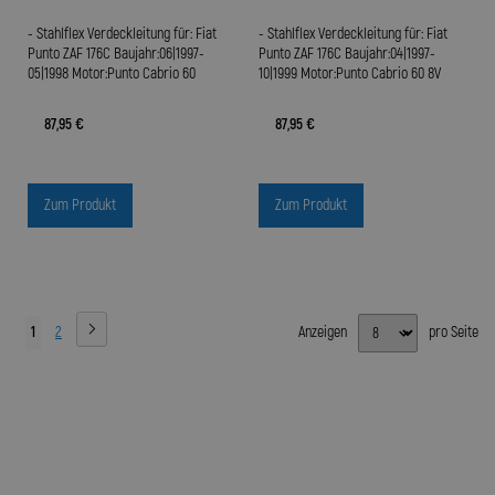
- Stahlflex Verdeckleitung für: Fiat
- Stahlflex Verdeckleitung für: Fiat
Punto ZAF 176C Baujahr:06|1997-
Punto ZAF 176C Baujahr:04|1997-
05|1998 Motor:Punto Cabrio 60
10|1999 Motor:Punto Cabrio 60 8V
87,95 €
87,95 €
Zum Produkt
Zum Produkt
1
2
Anzeigen
pro Seite