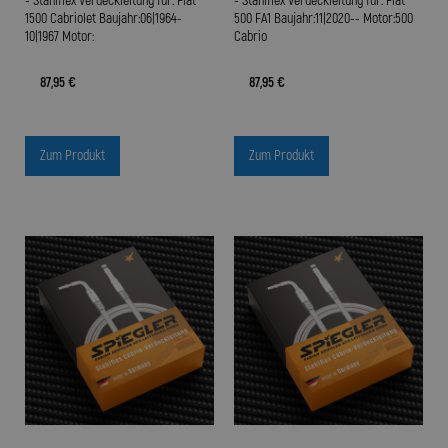
- Stahlflex Verdeckleitung für: Fiat
- Stahlflex Verdeckleitung für: Fiat
1500 Cabriolet Baujahr:06|1964-
500 FA1 Baujahr:11|2020-- Motor:500
10|1967 Motor:
Cabrio
87,95 €
87,95 €
Zum Produkt
Zum Produkt