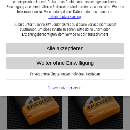
widersprechen kannst. Du hast das Recht, nicht einzuwilligen und deine
- Stahlflex Verdeckleitung für: Fiat
- Stahlflex Verdeckleitung für: Fiat
Einwilligung zu einem späteren Zeitpunkt zu ändern oder zu widerrufen. Weitere
Punto ZAF 176C Baujahr:06|1994-
Punto ZAF 176C Baujahr:08|1995-
Informationen zur Verwendung deiner Daten findest du in unserer
07|1995 Motor:Punto Cabrio 60
06|1997 Motor:Punto Cabrio 60
Datenschutzerklärung
.
Du bist unter 16 Jahre alt? Leider darfst du diesem Service nicht selbst
zustimmen, um diese Inhalte zu sehen. Bitte deine Eltern oder
87,95 €
87,95 €
Erziehungsberechtigten, dem Service mit dir zuzustimmen!
Alle akzeptieren
Zum Produkt
Zum Produkt
Weiter ohne Einwilligung
Privatsphäre-Einstellungen individuell festlegen
Datenschutz
Impressum