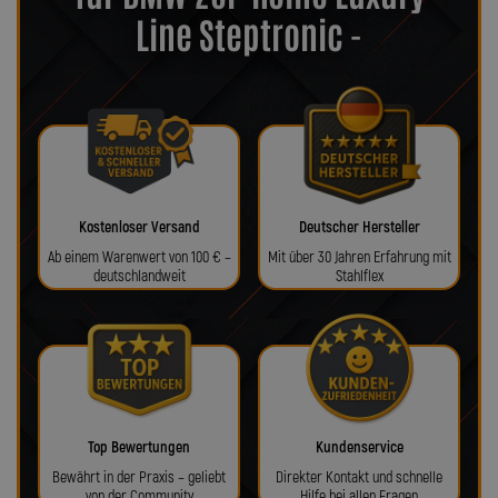
Line Steptronic -
Kostenloser Versand
Deutscher Hersteller
Ab einem Warenwert von 100 € –
Mit über 30 Jahren Erfahrung mit
deutschlandweit
Stahlflex
Top Bewertungen
Kundenservice
Bewährt in der Praxis – geliebt
Direkter Kontakt und schnelle
von der Community
Hilfe bei allen Fragen