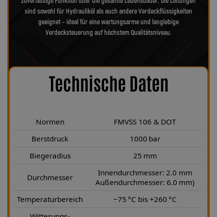
zuverlässige Funktion über die gesamte Lebensdauer. Die Leitungen
sind sowohl für Hydrauliköl als auch andere Verdeckflüssigkeiten
geeignet – ideal für eine wartungsarme und langlebige
Verdecksteuerung auf höchstem Qualitätsniveau.
Technische Daten
Normen
FMVSS 106 & DOT
Berstdruck
1000 bar
Biegeradius
25 mm
Innendurchmesser: 2.0 mm
Durchmesser
Außendurchmesser: 6.0 mm)
Temperaturbereich
−75 °C bis +260 °C
Witterungs-