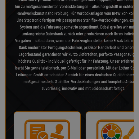
hin zu maßgeschneiderten Verdeckleitungen – alles hergestellt in echter d
Handwerkskunst nahe Freiburg. Für Verdeckanlagen vom BMW 2er-Reihe 
Line Steptronic fertigen wir passgenaue Stahlflex-Verdeckleitungen, exakt 
System und die Fahrzeuggeometrie abgestimmt. Dabei greifen wir auf u
umfangreiche Datenbank zurück oder produzieren nach Ihren individue
Vorgaben – selbst dann, wenn der Fahrzeughersteller keine Ersatzteile mehr 
Dank modernster Fertigungstechniken, präziser Handarbeit und einem g
Lagerbestand garantieren wir kurze Lieferzeiten, perfekte Passgenauigke
höchste Qualität – individuell gefertigt für Ihr Fahrzeug. Unser erfahrene
berät Sie gerne telefonisch, per E-Mail oder persönlich. Mit der Lothar Spieg
Leitungen GmbH entscheiden Sie sich für einen deutschen Qualitätsherstell
maßgeschneiderte Stahlflex-Verdeckleitungen und komplette Anbaus
zuverlässig, innovativ und mit Leidenschaft fertigt.