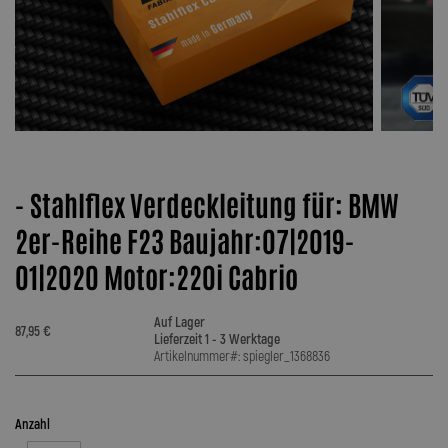
- Stahlflex Verdeckleitung für: BMW
2er-Reihe F23 Baujahr:07|2019-
01|2020 Motor:220i Cabrio
Auf Lager
87,95 €
Lieferzeit 1 - 3 Werktage
Artikelnummer#: spiegler_1368836
Anzahl