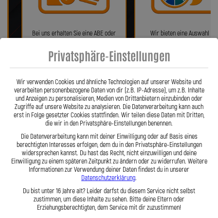
Bei uns erhalten Sie eine ABE oder
Wir bieten eine Auswahl vo
ein Teilegutachten (falls
verschiedenen Farben!
Privatsphäre-Einstellungen
notwendig)!
Wir verwenden Cookies und ähnliche Technologien auf unserer Website und
verarbeiten personenbezogene Daten von dir (z.B. IP-Adresse), um z.B. Inhalte
und Anzeigen zu personalisieren, Medien von Drittanbietern einzubinden oder
Zugriffe auf unsere Website zu analysieren. Die Datenverarbeitung kann auch
erst in Folge gesetzter Cookies stattfinden. Wir teilen diese Daten mit Dritten,
die wir in den Privatsphäre-Einstellungen benennen.
Die Datenverarbeitung kann mit deiner Einwilligung oder auf Basis eines
berechtigten Interesses erfolgen, dem du in den Privatsphäre-Einstellungen
widersprechen kannst. Du hast das Recht, nicht einzuwilligen und deine
Fragen? Unser Team ist täglich per
Einfache Montage dank Zube
Einwilligung zu einem späteren Zeitpunkt zu ändern oder zu widerrufen. Weitere
Telefon oder Mail für Sie da.
und 360° verdrehbarer Anschl
Informationen zur Verwendung deiner Daten findest du in unserer
Datenschutzerklärung
.
Du bist unter 16 Jahre alt? Leider darfst du diesem Service nicht selbst
zustimmen, um diese Inhalte zu sehen. Bitte deine Eltern oder
Erziehungsberechtigten, dem Service mit dir zuzustimmen!
Präzision in Zahlen: Unsere technischen