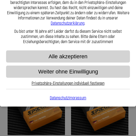
berechtigten Interesses erfolgen, dem du in den Privatsphäre-Einstellungen
- Stahlflex Verdeckleitung für: BMW
- Stahlflex Verdeckleitung für: BMW
widersprechen kannst. Du hast das Recht, nicht einzuwilligen und deine
3er-Reihe E36 Baujahr:10|1995-
3er-Reihe E46 Baujahr:04|2000--
Einwilligung zu einem späteren Zeitpunkt zu ändern oder zu widerrufen. Weitere
04|1999 Motor:3.2 M3
Motor:
Informationen zur Verwendung deiner Daten findest du in unserer
Datenschutzerklärung
.
87,95 €
87,95 €
Du bist unter 16 Jahre alt? Leider darfst du diesem Service nicht selbst
zustimmen, um diese Inhalte zu sehen. Bitte deine Eltern oder
Erziehungsberechtigten, dem Service mit dir zuzustimmen!
Zum Produkt
Zum Produkt
Alle akzeptieren
Weiter ohne Einwilligung
Privatsphäre-Einstellungen individuell festlegen
Datenschutz
Impressum