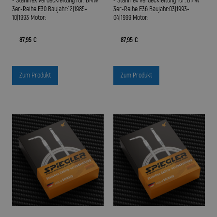
- Stahlflex Verdeckleitung für: BMW
- Stahlflex Verdeckleitung für: BMW
3er-Reihe E30 Baujahr:12|1985-
3er-Reihe E36 Baujahr:03|1993-
10|1993 Motor:
04|1999 Motor:
87,95 €
87,95 €
Zum Produkt
Zum Produkt