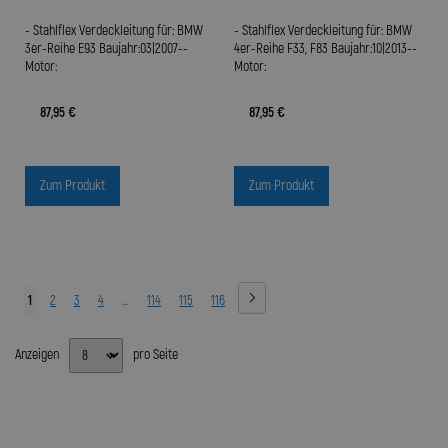
- Stahlflex Verdeckleitung für: BMW
- Stahlflex Verdeckleitung für: BMW
3er-Reihe E93 Baujahr:03|2007--
4er-Reihe F33, F83 Baujahr:10|2013--
Motor:
Motor:
87,95 €
87,95 €
Zum Produkt
Zum Produkt
1
2
3
4
…
114
115
116
Anzeigen
pro Seite