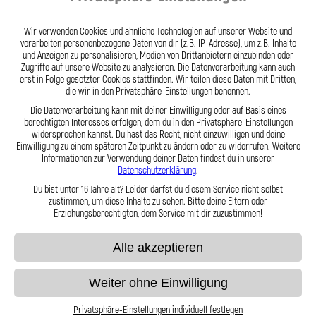
- Stahlflex Verdeckleitung für: BITTER
TYPE 3 Baujahr:01|1991-- Motor:
Wir verwenden Cookies und ähnliche Technologien auf unserer Website und
verarbeiten personenbezogene Daten von dir (z.B. IP-Adresse), um z.B. Inhalte
87,95 €
und Anzeigen zu personalisieren, Medien von Drittanbietern einzubinden oder
Zugriffe auf unsere Website zu analysieren. Die Datenverarbeitung kann auch
erst in Folge gesetzter Cookies stattfinden. Wir teilen diese Daten mit Dritten,
die wir in den Privatsphäre-Einstellungen benennen.
Zum Produkt
Die Datenverarbeitung kann mit deiner Einwilligung oder auf Basis eines
berechtigten Interesses erfolgen, dem du in den Privatsphäre-Einstellungen
widersprechen kannst. Du hast das Recht, nicht einzuwilligen und deine
Einwilligung zu einem späteren Zeitpunkt zu ändern oder zu widerrufen. Weitere
Informationen zur Verwendung deiner Daten findest du in unserer
Anzeigen
pro Seite
Datenschutzerklärung
.
Du bist unter 16 Jahre alt? Leider darfst du diesem Service nicht selbst
zustimmen, um diese Inhalte zu sehen. Bitte deine Eltern oder
Erziehungsberechtigten, dem Service mit dir zuzustimmen!
Alle akzeptieren
Weiter ohne Einwilligung
VERSAND
Privatsphäre-Einstellungen individuell festlegen