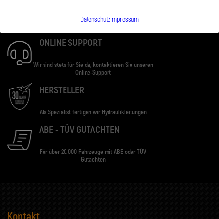
Ab einem Bestellwert von 100€. Lieferung
Datenschutz
Impressum
innerhalb Deutschlands kostenlos
ONLINE SUPPORT
Wir sind stets für Sie da, kontaktieren Sie unseren
Online-Support
HERSTELLER
Als Spezialist fertigen wir Hydraulikleitungen
ABE - TÜV GUTACHTEN
Für über 20.000 Fahrzeuge mit ABE oder TÜV
Gutachten
Kontakt