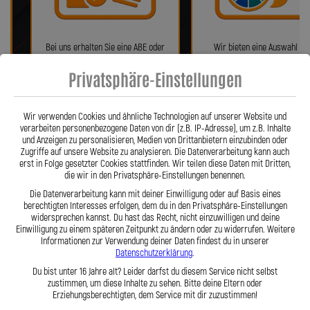
Bei uns erhalten Sie eine ABE oder
Wir bieten eine Auswahl vo
ein Teilegutachten (falls
verschiedenen Farben!
Privatsphäre-Einstellungen
notwendig)!
Wir verwenden Cookies und ähnliche Technologien auf unserer Website und
verarbeiten personenbezogene Daten von dir (z.B. IP-Adresse), um z.B. Inhalte
und Anzeigen zu personalisieren, Medien von Drittanbietern einzubinden oder
Zugriffe auf unsere Website zu analysieren. Die Datenverarbeitung kann auch
erst in Folge gesetzter Cookies stattfinden. Wir teilen diese Daten mit Dritten,
die wir in den Privatsphäre-Einstellungen benennen.
Die Datenverarbeitung kann mit deiner Einwilligung oder auf Basis eines
berechtigten Interesses erfolgen, dem du in den Privatsphäre-Einstellungen
widersprechen kannst. Du hast das Recht, nicht einzuwilligen und deine
Fragen? Unser Team ist täglich per
Einfache Montage dank Zube
Einwilligung zu einem späteren Zeitpunkt zu ändern oder zu widerrufen. Weitere
Telefon oder Mail für Sie da.
und 360° verdrehbarer Anschl
Informationen zur Verwendung deiner Daten findest du in unserer
Datenschutzerklärung
.
Du bist unter 16 Jahre alt? Leider darfst du diesem Service nicht selbst
zustimmen, um diese Inhalte zu sehen. Bitte deine Eltern oder
Erziehungsberechtigten, dem Service mit dir zuzustimmen!
Präzision in Zahlen: Unsere technischen