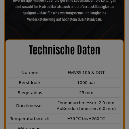
zuverlässige Funktion über die gesamte Lebensdauer. Die Leitungen
sind sowohl für Hydrauliköl als auch andere Verdeckflüssigkeiten
geeignet – ideal für eine wartungsarme und langlebige
Verdecksteuerung auf höchstem Qualitätsniveau.
Technische Daten
Normen
FMVSS 106 & DOT
Berstdruck
1000 bar
Biegeradius
25 mm
Innendurchmesser: 2.0 mm
Durchmesser
Außendurchmesser: 6.0 mm)
Temperaturbereich
−75 °C bis +260 °C
Witterungs-