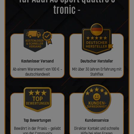
tronic -
Kostenloser Versand
Deutscher Hersteller
Ab einem Warenwert von 100 € –
Mit über 30 Jahren Erfahrung mit
deutschlandweit
Stahlflex
Top Bewertungen
Kundenservice
Bewährt in der Praxis – geliebt
Direkter Kontakt und schnelle
von der Community
Hilfe bei allen Fragen