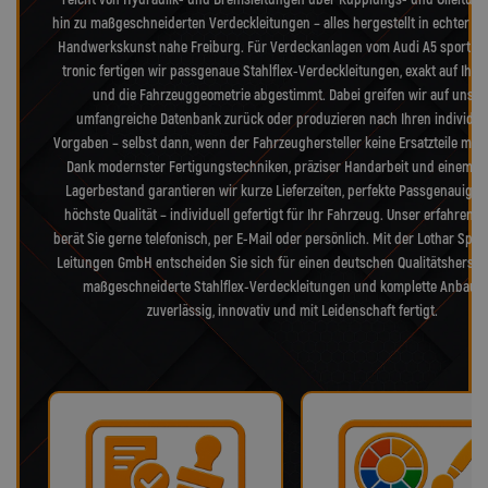
hin zu maßgeschneiderten Verdeckleitungen – alles hergestellt in echter d
Handwerkskunst nahe Freiburg. Für Verdeckanlagen vom Audi A5 sport qu
tronic fertigen wir passgenaue Stahlflex-Verdeckleitungen, exakt auf Ihr 
und die Fahrzeuggeometrie abgestimmt. Dabei greifen wir auf unser
umfangreiche Datenbank zurück oder produzieren nach Ihren individue
Vorgaben – selbst dann, wenn der Fahrzeughersteller keine Ersatzteile mehr 
Dank modernster Fertigungstechniken, präziser Handarbeit und einem g
Lagerbestand garantieren wir kurze Lieferzeiten, perfekte Passgenauigke
höchste Qualität – individuell gefertigt für Ihr Fahrzeug. Unser erfahrene
berät Sie gerne telefonisch, per E-Mail oder persönlich. Mit der Lothar Spieg
Leitungen GmbH entscheiden Sie sich für einen deutschen Qualitätsherstell
maßgeschneiderte Stahlflex-Verdeckleitungen und komplette Anbaus
zuverlässig, innovativ und mit Leidenschaft fertigt.