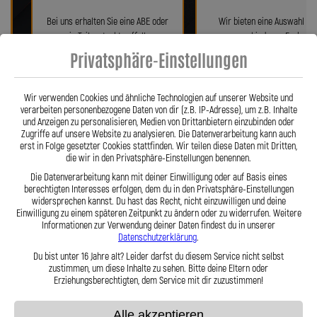
Bei uns erhalten Sie eine ABE oder
Wir bieten eine Auswahl vo
ein Teilegutachten (falls
verschiedenen Farben!
notwendig)!
Privatsphäre-Einstellungen
Wir verwenden Cookies und ähnliche Technologien auf unserer Website und
verarbeiten personenbezogene Daten von dir (z.B. IP-Adresse), um z.B. Inhalte
und Anzeigen zu personalisieren, Medien von Drittanbietern einzubinden oder
Zugriffe auf unsere Website zu analysieren. Die Datenverarbeitung kann auch
erst in Folge gesetzter Cookies stattfinden. Wir teilen diese Daten mit Dritten,
die wir in den Privatsphäre-Einstellungen benennen.
Die Datenverarbeitung kann mit deiner Einwilligung oder auf Basis eines
berechtigten Interesses erfolgen, dem du in den Privatsphäre-Einstellungen
Fragen? Unser Team ist täglich per
Einfache Montage dank Zube
widersprechen kannst. Du hast das Recht, nicht einzuwilligen und deine
Einwilligung zu einem späteren Zeitpunkt zu ändern oder zu widerrufen. Weitere
Telefon oder Mail für Sie da.
und 360° verdrehbarer Anschl
Informationen zur Verwendung deiner Daten findest du in unserer
Datenschutzerklärung
.
Du bist unter 16 Jahre alt? Leider darfst du diesem Service nicht selbst
zustimmen, um diese Inhalte zu sehen. Bitte deine Eltern oder
Präzision in Zahlen: Unsere technischen
Erziehungsberechtigten, dem Service mit dir zuzustimmen!
Highlights
Alle akzeptieren