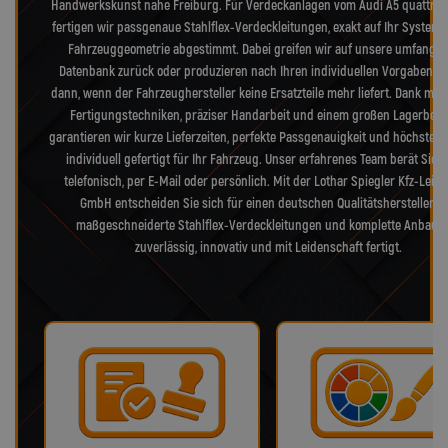
Handwerkskunst nahe Freiburg. Für Verdeckanlagen vom Audi A5 quattro S
fertigen wir passgenaue Stahlflex-Verdeckleitungen, exakt auf Ihr System 
Fahrzeuggeometrie abgestimmt. Dabei greifen wir auf unsere umfangre
Datenbank zurück oder produzieren nach Ihren individuellen Vorgaben – 
dann, wenn der Fahrzeughersteller keine Ersatzteile mehr liefert. Dank mod
Fertigungstechniken, präziser Handarbeit und einem großen Lagerbes
garantieren wir kurze Lieferzeiten, perfekte Passgenauigkeit und höchste Qu
individuell gefertigt für Ihr Fahrzeug. Unser erfahrenes Team berät Sie 
telefonisch, per E-Mail oder persönlich. Mit der Lothar Spiegler Kfz-Leit
GmbH entscheiden Sie sich für einen deutschen Qualitätshersteller, d
maßgeschneiderte Stahlflex-Verdeckleitungen und komplette Anbaus
zuverlässig, innovativ und mit Leidenschaft fertigt.