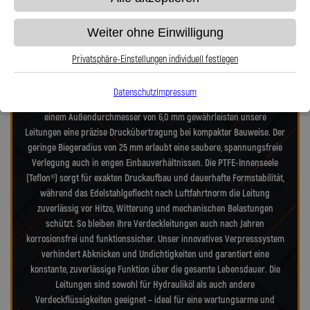
Unsere Stahlflex-Verdeckleitungen für Audi A5 quattro S tronic - sind
Weiter ohne Einwilligung
speziell für die hohen Anforderungen moderner Cabrio- und alter -
Verdecksysteme entwickelt. Sie verbinden Technik nach Luftfahrtnorm,
Privatsphäre-Einstellungen individuell festlegen
hochfeste Edelstahlanschlüsse und deutsche Präzisionsarbeit – für
maximale Zuverlässigkeit, Dichtheit und Langlebigkeit. Mit einem
Datenschutz
Impressum
Innendurchmesser von 2,0 mm, einer Wandstärke von 0,9 mm und
einem Außendurchmesser von 6,0 mm gewährleisten unsere
Leitungen eine präzise Druckübertragung bei kompakter Bauweise. Der
geringe Biegeradius von 25 mm erlaubt eine saubere, spannungsfreie
Verlegung auch in engen Einbauverhältnissen. Die PTFE-Innenseele
(Teflon®) sorgt für exakten Druckaufbau und dauerhafte Formstabilität,
während das Edelstahlgeflecht nach Luftfahrtnorm die Leitung
zuverlässig vor Hitze, Witterung und mechanischen Belastungen
schützt. So bleiben Ihre Verdeckleitungen auch nach Jahren
korrosionsfrei und funktionssicher. Unser innovatives Verpresssystem
verhindert Abknicken und Undichtigkeiten und garantiert eine
konstante, zuverlässige Funktion über die gesamte Lebensdauer. Die
Leitungen sind sowohl für Hydrauliköl als auch andere
Verdeckflüssigkeiten geeignet – ideal für eine wartungsarme und