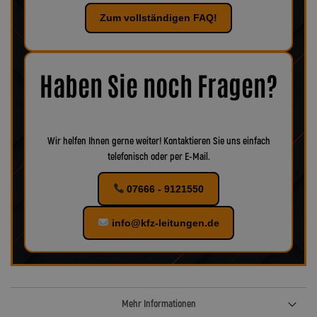
Team hilft Ihnen gerne persönlich weiter.
Leitungen zu erneuern. Entscheidend ist dabei der Zustand des
Zum vollständigen FAQ!
vorhandenen Zubehörs. Prüfen Sie am besten direkt an Ihrem
Fahrzeug, wie die Teile aussehen. Sind Beschädigungen,
Korrosion oder Verschleiß erkennbar, empfiehlt es sich, das
Zubehör ebenfalls zu ersetzen, um eine optimale Funktion und
maximale Sicherheit zu gewährleisten.
Bei uns finden Sie
Haben Sie noch Fragen?
verschiedenes Zubehör für Ihr KFZ!
Wir helfen Ihnen gerne weiter! Kontaktieren Sie uns einfach
telefonisch oder per E-Mail.
07666 - 9121550
info@kfz-leitungen.de
Mehr Informationen