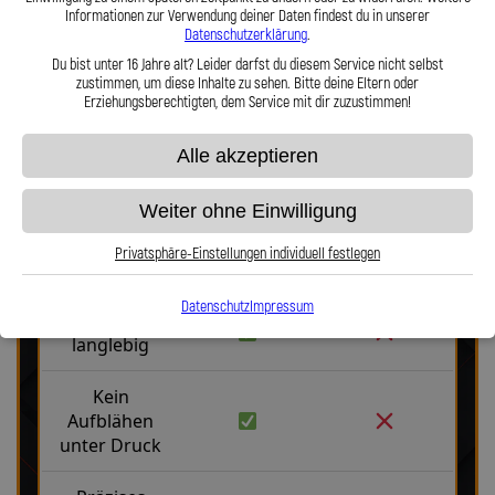
Informationen zur Verwendung deiner Daten findest du in unserer
Hier zu unserem Video „Stahlflex vs. Gummi“
Datenschutzerklärung
.
Du bist unter 16 Jahre alt? Leider darfst du diesem Service nicht selbst
zustimmen, um diese Inhalte zu sehen. Bitte deine Eltern oder
Erziehungsberechtigten, dem Service mit dir zuzustimmen!
Alle akzeptieren
Stahlflex vs. Gummi
Weiter ohne Einwilligung
Privatsphäre-Einstellungen individuell festlegen
Fakten
Stahlflex
Gummi
Datenschutz
Impressum
Robust &
langlebig
Kein
Aufblähen
unter Druck