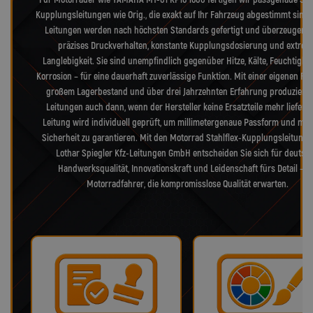
Kupplungsleitungen wie Orig., die exakt auf Ihr Fahrzeug abgestimmt sind.
Leitungen werden nach höchsten Standards gefertigt und überzeugen 
präzises Druckverhalten, konstante Kupplungsdosierung und extrem
Langlebigkeit. Sie sind unempfindlich gegenüber Hitze, Kälte, Feuchtigke
Korrosion – für eine dauerhaft zuverlässige Funktion. Mit einer eigenen Fer
großem Lagerbestand und über drei Jahrzehnten Erfahrung produzieren
Leitungen auch dann, wenn der Hersteller keine Ersatzteile mehr liefert.
Leitung wird individuell geprüft, um millimetergenaue Passform und max
Sicherheit zu garantieren. Mit den Motorrad Stahlflex-Kupplungsleitung
Lothar Spiegler Kfz-Leitungen GmbH entscheiden Sie sich für deutsc
Handwerksqualität, Innovationskraft und Leidenschaft fürs Detail – f
Motorradfahrer, die kompromisslose Qualität erwarten.