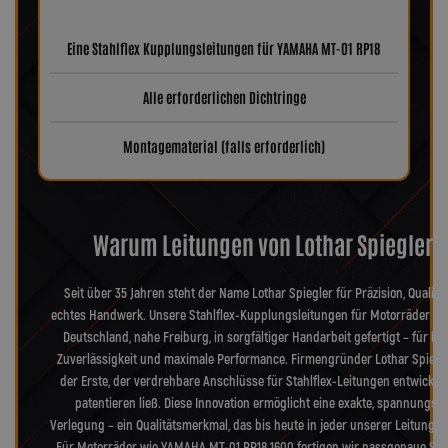
Eine Stahlflex Kupplungsleitungen für YAMAHA MT-01 RP18
Alle erforderlichen Dichtringe
Montagematerial (falls erforderlich)
Warum Leitungen von Lothar Spiegler?
Seit über 35 Jahren steht der Name Lothar Spiegler für Präzision, Qualitä
echtes Handwerk. Unsere Stahlflex-Kupplungsleitungen für Motorräder we
Deutschland, nahe Freiburg, in sorgfältiger Handarbeit gefertigt – für hö
Zuverlässigkeit und maximale Performance. Firmengründer Lothar Spiegl
der Erste, der verdrehbare Anschlüsse für Stahlflex-Leitungen entwickel
patentieren ließ. Diese Innovation ermöglicht eine exakte, spannungsfr
Verlegung – ein Qualitätsmerkmal, das bis heute in jeder unserer Leitungen
Für Motorräder wie YAMAHA MT-01 RP18 1600 fertigen wir passgenaue Stah