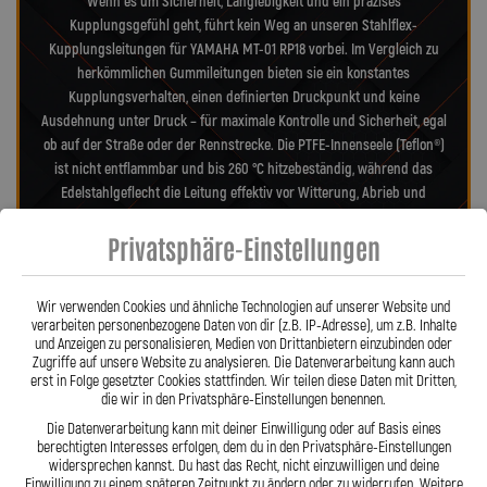
Wenn es um Sicherheit, Langlebigkeit und ein präzises
Kupplungsgefühl geht, führt kein Weg an unseren Stahlflex-
Kupplungsleitungen für YAMAHA MT-01 RP18 vorbei. Im Vergleich zu
herkömmlichen Gummileitungen bieten sie ein konstantes
Kupplungsverhalten, einen definierten Druckpunkt und keine
Ausdehnung unter Druck – für maximale Kontrolle und Sicherheit, egal
ob auf der Straße oder der Rennstrecke. Die PTFE-Innenseele (Teflon®)
ist nicht entflammbar und bis 260 °C hitzebeständig, während das
Edelstahlgeflecht die Leitung effektiv vor Witterung, Abrieb und
Beschädigungen schützt. Dadurch sind unsere Leitungen nahezu
Privatsphäre-Einstellungen
wartungsfrei, widerstandsfähig gegen Marderbisse und behalten auch
nach Jahren ihre Zuverlässigkeit und Präzision – ein echter Vorteil
gegenüber Gummileitungen. Unsere verdrehbaren, ausjustierbaren
Wir verwenden Cookies und ähnliche Technologien auf unserer Website und
Anschlüsse ermöglichen eine spannungsfreie, saubere Verlegung wie
verarbeiten personenbezogene Daten von dir (z.B. IP-Adresse), um z.B. Inhalte
Orig. – ein besonderes Merkmal aus der Entwicklung von Lothar
und Anzeigen zu personalisieren, Medien von Drittanbietern einzubinden oder
Spiegler. Jede Leitung wird millimetergenau gefertigt, geprüft und
Zugriffe auf unsere Website zu analysieren. Die Datenverarbeitung kann auch
erst in Folge gesetzter Cookies stattfinden. Wir teilen diese Daten mit Dritten,
exakt auf Ihr Motorrad abgestimmt – ob als Sonderanfertigung oder
die wir in den Privatsphäre-Einstellungen benennen.
anbaufertiges Stahlflex-Kit. Mit den Stahlflex-Kupplungsleitungen von
Die Datenverarbeitung kann mit deiner Einwilligung oder auf Basis eines
Lothar Spiegler Kfz-Leitungen GmbH setzen Sie auf deutsche
berechtigten Interesses erfolgen, dem du in den Privatsphäre-Einstellungen
Handwerksqualität, über 35 Jahre Erfahrung und ein Produkt, das
widersprechen kannst. Du hast das Recht, nicht einzuwilligen und deine
Haltbarkeit, Präzision und Fahrgefühl auf höchstem Niveau vereint.
Einwilligung zu einem späteren Zeitpunkt zu ändern oder zu widerrufen. Weitere