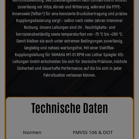
Durchflussleistung. Das Edelstahlgeflecht nach Luftfahrtnorm schützt
zuverlässig vor Hitze, Abrieb und Witterung, während die PTFE-
Innenseele (Teflon®) für eine konstante Druckübertragung und präzise
Kupplungsdosierung sorgt – selbst nach vielen Jahren intensiver
Nutzung. Unsere Leitungen sind UV-, feuchtigkeits- und
korrosionsbeständig sowie temperaturfest von −75 °C bis +260 °C.
Damit bleiben sie auch unter extremen Bedingungen zuverlässig,
langlebig und nahezu wartungsfrei. Mit einer Stahlflex-
Kupplungsleitung für YAMAHA MT-01 RP18 von Lothar Spiegler Kfz-
Leitungen GmbH entscheiden Sie sich für deutsche Präzision, höchste
Sicherheit und dauerhafte Performance, auf die Sie sich in jeder
Fahrsituation verlassen können.
Technische Daten
Normen
FMVSS 106 & DOT