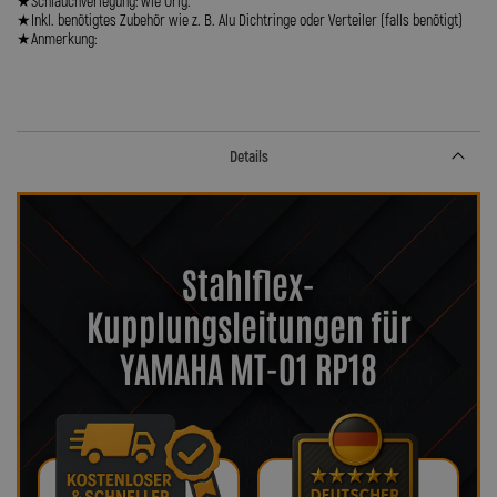
★Schlauchverlegung: wie Orig.
★Inkl. benötigtes Zubehör wie z. B. Alu Dichtringe oder Verteiler (falls benötigt)
★Anmerkung:
Details
Stahlflex-
Kupplungsleitungen für
YAMAHA MT-01 RP18