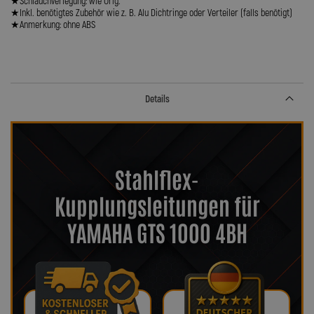
★Schlauchverlegung: wie Orig.
★Inkl. benötigtes Zubehör wie z. B. Alu Dichtringe oder Verteiler (falls benötigt)
★Anmerkung: ohne ABS
Details
Stahlflex-
Kupplungsleitungen für
YAMAHA GTS 1000 4BH