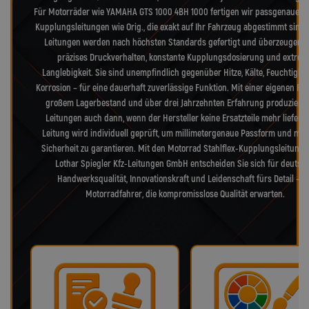
Für Motorräder wie YAMAHA GTS 1000 4BH 1000 fertigen wir passgenaue St
Kupplungsleitungen wie Orig., die exakt auf Ihr Fahrzeug abgestimmt sind.
Leitungen werden nach höchsten Standards gefertigt und überzeugen 
präzises Druckverhalten, konstante Kupplungsdosierung und extrem
Langlebigkeit. Sie sind unempfindlich gegenüber Hitze, Kälte, Feuchtigke
Korrosion – für eine dauerhaft zuverlässige Funktion. Mit einer eigenen Fer
großem Lagerbestand und über drei Jahrzehnten Erfahrung produzieren
Leitungen auch dann, wenn der Hersteller keine Ersatzteile mehr liefert.
Leitung wird individuell geprüft, um millimetergenaue Passform und max
Sicherheit zu garantieren. Mit den Motorrad Stahlflex-Kupplungsleitung
Lothar Spiegler Kfz-Leitungen GmbH entscheiden Sie sich für deutsc
Handwerksqualität, Innovationskraft und Leidenschaft fürs Detail – f
Motorradfahrer, die kompromisslose Qualität erwarten.