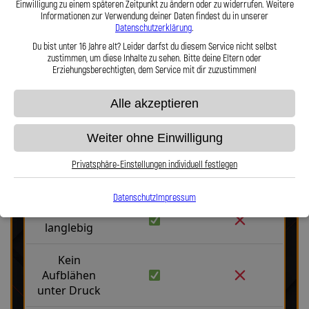
Einwilligung zu einem späteren Zeitpunkt zu ändern oder zu widerrufen. Weitere
Haltbarkeit, Präzision und Fahrgefühl auf höchstem Niveau vereint.
Informationen zur Verwendung deiner Daten findest du in unserer
Hier zu unserem Video „Stahlflex vs. Gummi“
Datenschutzerklärung
.
Du bist unter 16 Jahre alt? Leider darfst du diesem Service nicht selbst
zustimmen, um diese Inhalte zu sehen. Bitte deine Eltern oder
Erziehungsberechtigten, dem Service mit dir zuzustimmen!
Alle akzeptieren
Stahlflex vs. Gummi
Weiter ohne Einwilligung
Privatsphäre-Einstellungen individuell festlegen
Fakten
Stahlflex
Gummi
Datenschutz
Impressum
Robust &
langlebig
Kein
Aufblähen
unter Druck