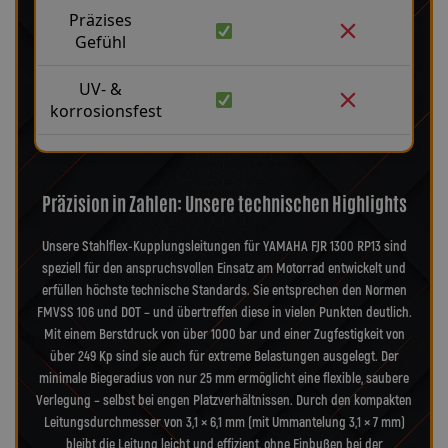
Präzises
Gefühl
UV- &
korrosionsfest
Präzision in Zahlen: Unsere technischen Highlights
Unsere Stahlflex-Kupplungsleitungen für YAMAHA FJR 1300 RP13 sind
speziell für den anspruchsvollen Einsatz am Motorrad entwickelt und
erfüllen höchste technische Standards. Sie entsprechen den Normen
FMVSS 106 und DOT – und übertreffen diese in vielen Punkten deutlich.
Mit einem Berstdruck von über 1000 bar und einer Zugfestigkeit von
über 249 Kp sind sie auch für extreme Belastungen ausgelegt. Der
minimale Biegeradius von nur 25 mm ermöglicht eine flexible, saubere
Verlegung – selbst bei engen Platzverhältnissen. Durch den kompakten
Leitungsdurchmesser von 3,1 × 6,1 mm (mit Ummantelung 3,1 × 7 mm)
bleibt die Leitung leicht und effizient, ohne Einbußen bei der