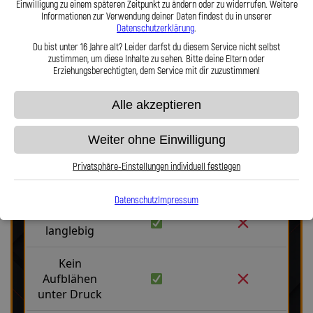
Einwilligung zu einem späteren Zeitpunkt zu ändern oder zu widerrufen. Weitere
Haltbarkeit, Präzision und Fahrgefühl auf höchstem Niveau vereint.
Informationen zur Verwendung deiner Daten findest du in unserer
Hier zu unserem Video „Stahlflex vs. Gummi“
Datenschutzerklärung
.
Du bist unter 16 Jahre alt? Leider darfst du diesem Service nicht selbst
zustimmen, um diese Inhalte zu sehen. Bitte deine Eltern oder
Erziehungsberechtigten, dem Service mit dir zuzustimmen!
Alle akzeptieren
Stahlflex vs. Gummi
Weiter ohne Einwilligung
Privatsphäre-Einstellungen individuell festlegen
Fakten
Stahlflex
Gummi
Datenschutz
Impressum
Robust &
langlebig
Kein
Aufblähen
unter Druck