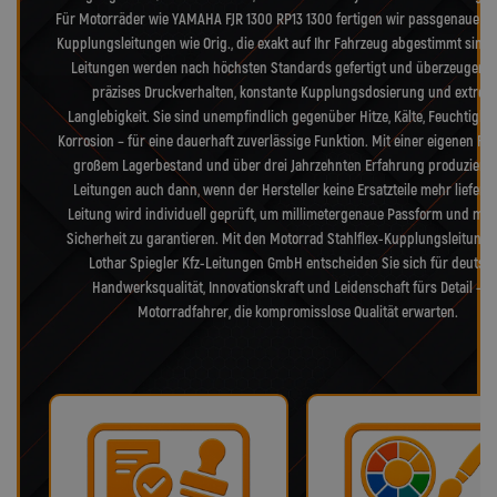
Für Motorräder wie YAMAHA FJR 1300 RP13 1300 fertigen wir passgenaue Sta
Kupplungsleitungen wie Orig., die exakt auf Ihr Fahrzeug abgestimmt sind.
Leitungen werden nach höchsten Standards gefertigt und überzeugen 
präzises Druckverhalten, konstante Kupplungsdosierung und extrem
Langlebigkeit. Sie sind unempfindlich gegenüber Hitze, Kälte, Feuchtigke
Korrosion – für eine dauerhaft zuverlässige Funktion. Mit einer eigenen Fer
großem Lagerbestand und über drei Jahrzehnten Erfahrung produzieren
Leitungen auch dann, wenn der Hersteller keine Ersatzteile mehr liefert.
Leitung wird individuell geprüft, um millimetergenaue Passform und max
Sicherheit zu garantieren. Mit den Motorrad Stahlflex-Kupplungsleitung
Lothar Spiegler Kfz-Leitungen GmbH entscheiden Sie sich für deutsc
Handwerksqualität, Innovationskraft und Leidenschaft fürs Detail – f
Motorradfahrer, die kompromisslose Qualität erwarten.