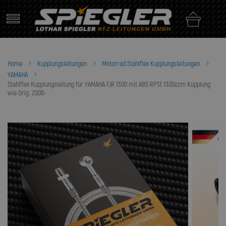
Skip
to
content
Home
Kupplungsleitungen
Motorrad Stahlflex Kupplungsleitungen
YAMAHA
Stahlflex Kupplungsleitung für YAMAHA FJR 1300 mit ABS RP13 1300ccm Kupplung
wie Orig. 2006-