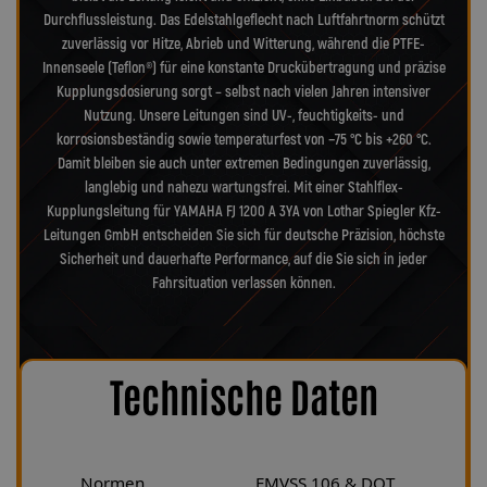
Durchflussleistung. Das Edelstahlgeflecht nach Luftfahrtnorm schützt
zuverlässig vor Hitze, Abrieb und Witterung, während die PTFE-
Innenseele (Teflon®) für eine konstante Druckübertragung und präzise
Kupplungsdosierung sorgt – selbst nach vielen Jahren intensiver
Nutzung. Unsere Leitungen sind UV-, feuchtigkeits- und
korrosionsbeständig sowie temperaturfest von −75 °C bis +260 °C.
Damit bleiben sie auch unter extremen Bedingungen zuverlässig,
langlebig und nahezu wartungsfrei. Mit einer Stahlflex-
Kupplungsleitung für YAMAHA FJ 1200 A 3YA von Lothar Spiegler Kfz-
Leitungen GmbH entscheiden Sie sich für deutsche Präzision, höchste
Sicherheit und dauerhafte Performance, auf die Sie sich in jeder
Fahrsituation verlassen können.
Technische Daten
Normen
FMVSS 106 & DOT