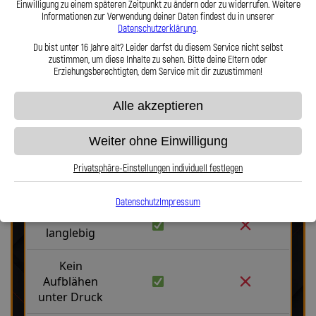
Einwilligung zu einem späteren Zeitpunkt zu ändern oder zu widerrufen. Weitere
Haltbarkeit, Präzision und Fahrgefühl auf höchstem Niveau vereint.
Informationen zur Verwendung deiner Daten findest du in unserer
Hier zu unserem Video „Stahlflex vs. Gummi“
Datenschutzerklärung
.
Du bist unter 16 Jahre alt? Leider darfst du diesem Service nicht selbst
zustimmen, um diese Inhalte zu sehen. Bitte deine Eltern oder
Erziehungsberechtigten, dem Service mit dir zuzustimmen!
Alle akzeptieren
Stahlflex vs. Gummi
Weiter ohne Einwilligung
Privatsphäre-Einstellungen individuell festlegen
Fakten
Stahlflex
Gummi
Datenschutz
Impressum
Robust &
langlebig
Kein
Aufblähen
unter Druck