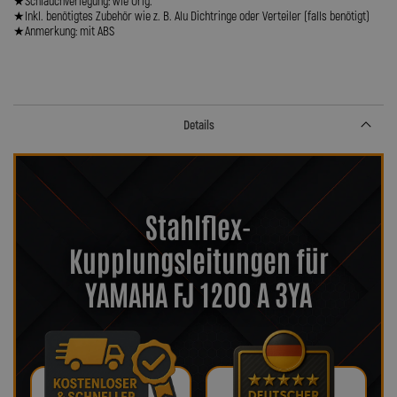
★Schlauchverlegung: wie Orig.
★Inkl. benötigtes Zubehör wie z. B. Alu Dichtringe oder Verteiler (falls benötigt)
★Anmerkung: mit ABS
Details
Stahlflex-
Kupplungsleitungen für
YAMAHA FJ 1200 A 3YA