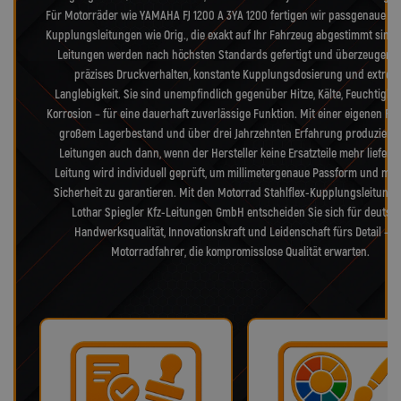
Für Motorräder wie YAMAHA FJ 1200 A 3YA 1200 fertigen wir passgenaue Sta
Kupplungsleitungen wie Orig., die exakt auf Ihr Fahrzeug abgestimmt sind.
Leitungen werden nach höchsten Standards gefertigt und überzeugen 
präzises Druckverhalten, konstante Kupplungsdosierung und extrem
Langlebigkeit. Sie sind unempfindlich gegenüber Hitze, Kälte, Feuchtigke
Korrosion – für eine dauerhaft zuverlässige Funktion. Mit einer eigenen Fer
großem Lagerbestand und über drei Jahrzehnten Erfahrung produzieren
Leitungen auch dann, wenn der Hersteller keine Ersatzteile mehr liefert.
Leitung wird individuell geprüft, um millimetergenaue Passform und max
Sicherheit zu garantieren. Mit den Motorrad Stahlflex-Kupplungsleitung
Lothar Spiegler Kfz-Leitungen GmbH entscheiden Sie sich für deutsc
Handwerksqualität, Innovationskraft und Leidenschaft fürs Detail – f
Motorradfahrer, die kompromisslose Qualität erwarten.