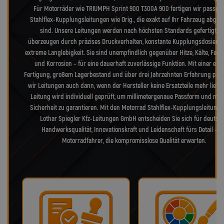
Für Motorräder wie TRIUMPH Sprint 900 T300A 900 fertigen wir passge
Stahlflex-Kupplungsleitungen wie Orig., die exakt auf Ihr Fahrzeug abge
sind. Unsere Leitungen werden nach höchsten Standards gefertigt u
überzeugen durch präzises Druckverhalten, konstante Kupplungsdosieru
extreme Langlebigkeit. Sie sind unempfindlich gegenüber Hitze, Kälte, Feuc
und Korrosion – für eine dauerhaft zuverlässige Funktion. Mit einer eig
Fertigung, großem Lagerbestand und über drei Jahrzehnten Erfahrung pro
wir Leitungen auch dann, wenn der Hersteller keine Ersatzteile mehr liefer
Leitung wird individuell geprüft, um millimetergenaue Passform und max
Sicherheit zu garantieren. Mit den Motorrad Stahlflex-Kupplungsleitung
Lothar Spiegler Kfz-Leitungen GmbH entscheiden Sie sich für deutsc
Handwerksqualität, Innovationskraft und Leidenschaft fürs Detail – f
Motorradfahrer, die kompromisslose Qualität erwarten.