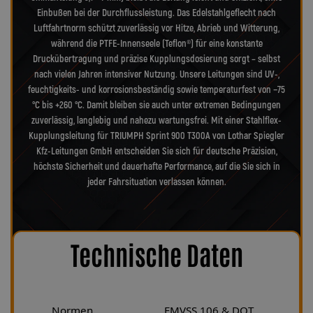
Einbußen bei der Durchflussleistung. Das Edelstahlgeflecht nach
Luftfahrtnorm schützt zuverlässig vor Hitze, Abrieb und Witterung,
während die PTFE-Innenseele (Teflon®) für eine konstante
Druckübertragung und präzise Kupplungsdosierung sorgt – selbst
nach vielen Jahren intensiver Nutzung. Unsere Leitungen sind UV-,
feuchtigkeits- und korrosionsbeständig sowie temperaturfest von −75
°C bis +260 °C. Damit bleiben sie auch unter extremen Bedingungen
zuverlässig, langlebig und nahezu wartungsfrei. Mit einer Stahlflex-
Kupplungsleitung für TRIUMPH Sprint 900 T300A von Lothar Spiegler
Kfz-Leitungen GmbH entscheiden Sie sich für deutsche Präzision,
höchste Sicherheit und dauerhafte Performance, auf die Sie sich in
jeder Fahrsituation verlassen können.
Technische Daten
Normen
FMVSS 106 & DOT