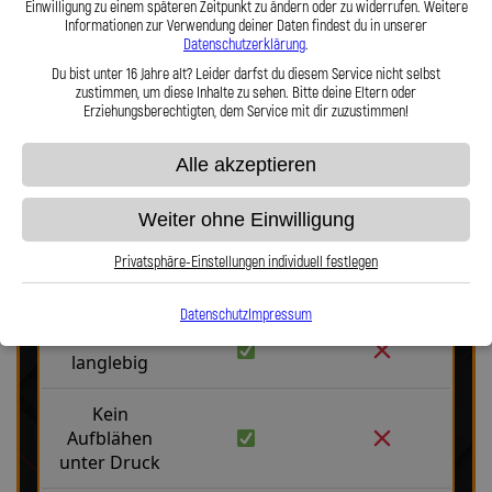
Einwilligung zu einem späteren Zeitpunkt zu ändern oder zu widerrufen. Weitere
Haltbarkeit, Präzision und Fahrgefühl auf höchstem Niveau vereint.
Informationen zur Verwendung deiner Daten findest du in unserer
Hier zu unserem Video „Stahlflex vs. Gummi“
Datenschutzerklärung
.
Du bist unter 16 Jahre alt? Leider darfst du diesem Service nicht selbst
zustimmen, um diese Inhalte zu sehen. Bitte deine Eltern oder
Erziehungsberechtigten, dem Service mit dir zuzustimmen!
Alle akzeptieren
Stahlflex vs. Gummi
Weiter ohne Einwilligung
Privatsphäre-Einstellungen individuell festlegen
Fakten
Stahlflex
Gummi
Datenschutz
Impressum
Robust &
langlebig
Kein
Aufblähen
unter Druck