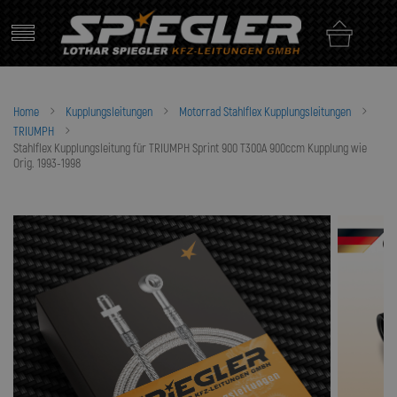
Skip
to
content
Home
Kupplungsleitungen
Motorrad Stahlflex Kupplungsleitungen
TRIUMPH
Stahlflex Kupplungsleitung für TRIUMPH Sprint 900 T300A 900ccm Kupplung wie
Orig. 1993-1998