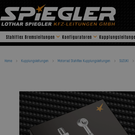
Skip
to
content
Stahlflex Bremsleitungen
Konfiguratoren
Kupplungsleitung
Home
Kupplungsleitungen
Motorrad Stahlflex Kupplungsleitungen
SUZUKI