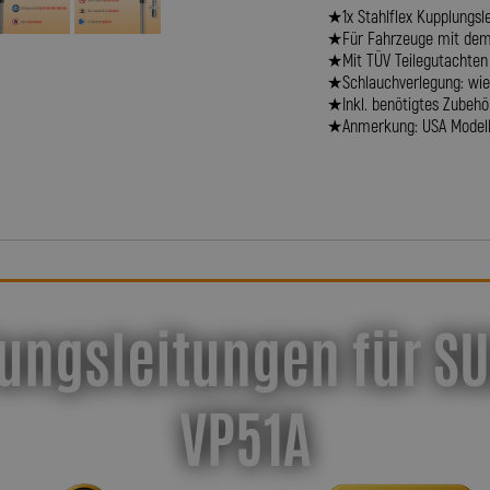
★1x Stahlflex Kupplungsle
★Für Fahrzeuge mit dem 
★Mit TÜV Teilegutachten
★Schlauchverlegung: wie 
★Inkl. benötigtes Zubehör 
★Anmerkung: USA Model
ungsleitungen für SUZ
VP51A