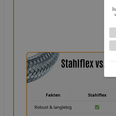
millimetergenaue Passform und maximale Sicherheit 
Du
Stahlflex-Kupplungsleitungen von Lothar Spiegler K
u
sich für deutsche Handwerksqualität, Innovationskraft
Motorradfahrer, die kompromisslose Q
Stahlflex vs. 
Fakten
Stahlflex
Robust & langlebig