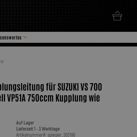
senswertes
hör
-92
plungsleitung für SUZUKI VS 700
ell VP51A 750ccm Kupplung wie
Auf Lager
Lieferzeit 1 - 3 Werktage
Artikelnummer#: spiegler_503198