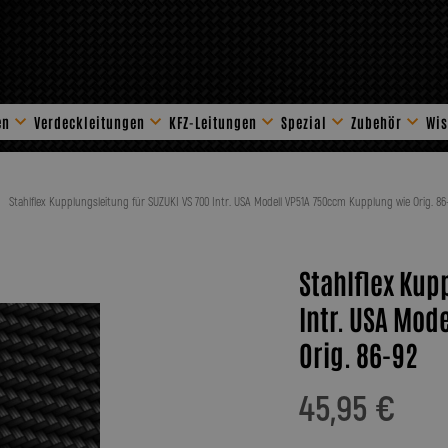
en
Verdeckleitungen
KFZ-Leitungen
Spezial
Zubehör
Wis
Stahlflex Zube
Stahlflex Kupplungsleitung für SUZUKI VS 700 Intr. USA Modell VP51A 750ccm Kupplung wie Orig. 86
Stahlflex Kup
Intr. USA Mod
Orig. 86-92
45,95 €