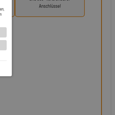
Anschlüsse!
en,
em
lungsleitungen für SUZUKI VS 700 Intr.
gkeit und ein präzises Kupplungsgefühl geht, führt kein
ungsleitungen für SUZUKI VS 700 Intr. VP51A vorbei. Im
ichen Gummileitungen bieten sie ein konstantes
inierten Druckpunkt und keine Ausdehnung unter Druck –
erheit, egal ob auf der Straße oder der Rennstrecke. Die
cht entflammbar und bis 260 °C hitzebeständig, während das
ffektiv vor Witterung, Abrieb und Beschädigungen schützt.
ahezu wartungsfrei, widerstandsfähig gegen Marderbisse