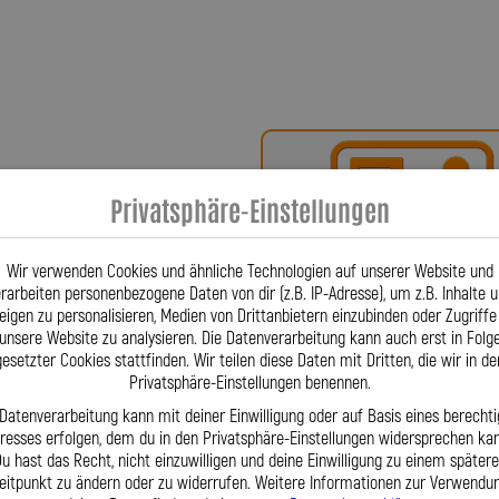
har Spiegler?
ür Präzision, Qualität und echtes
Motorräder werden in Deutschland,
– für höchste Zuverlässigkeit und
Privatsphäre-Einstellungen
r war der Erste, der verdrehbare
atentieren ließ. Diese Innovation
Bei uns erhalten Sie eine
 Qualitätsmerkmal, das bis heute in
Wir verwenden Cookies und ähnliche Technologien auf unserer Website und
oder ein Teilegutachte
rarbeiten personenbezogene Daten von dir (z.B. IP-Adresse), um z.B. Inhalte 
UKI VS 700 Intr. VP51A 750 fertigen
eigen zu personalisieren, Medien von Drittanbietern einzubinden oder Zugriffe
ig., die exakt auf Ihr Fahrzeug
unsere Website zu analysieren. Die Datenverarbeitung kann auch erst in Folg
chsten Standards gefertigt und
gesetzter Cookies stattfinden. Wir teilen diese Daten mit Dritten, die wir in de
e Kupplungsdosierung und extreme
Privatsphäre-Einstellungen benennen.
 Kälte, Feuchtigkeit und Korrosion –
 Datenverarbeitung kann mit deiner Einwilligung oder auf Basis eines berechti
ner eigenen Fertigung, großem
eresses erfolgen, dem du in den Privatsphäre-Einstellungen widersprechen kan
u hast das Recht, nicht einzuwilligen und deine Einwilligung zu einem später
Fragen? Unser Team ist tä
oduzieren wir Leitungen auch dann,
eitpunkt zu ändern oder zu widerrufen. Weitere Informationen zur Verwendu
per Telefon oder Mail für S
 Leitung wird individuell geprüft, um