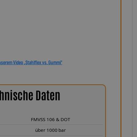
ihre Zuverlässigkeit und Präzision – ein echter Vorteil
 Unsere verdrehbaren, ausjustierbaren Anschlüsse
e, saubere Verlegung wie Orig. – ein besonderes Merkmal
 Spiegler. Jede Leitung wird millimetergenau gefertigt,
Motorrad abgestimmt – ob als Sonderanfertigung oder
 den Stahlflex-Kupplungsleitungen von Lothar Spiegler Kfz-
deutsche Handwerksqualität, über 35 Jahre Erfahrung und
 Präzision und Fahrgefühl auf höchstem Niveau vereint.
nserem Video „Stahlflex vs. Gummi“
hnische Daten
FMVSS 106 & DOT
über 1000 bar