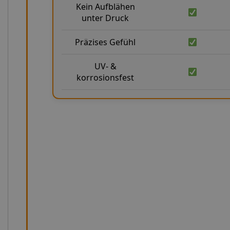
Kein Aufblähen
unter Druck
Präzises Gefühl
UV- &
korrosionsfest
Präzision in Zahlen: Unsere technis
Unsere Stahlflex-Kupplungsleitungen für SUZUKI VS 700 I
anspruchsvollen Einsatz am Motorrad entwickelt und
Standards. Sie entsprechen den Normen FMVSS 106 und 
vielen Punkten deutlich. Mit einem Berstdruck von über 10