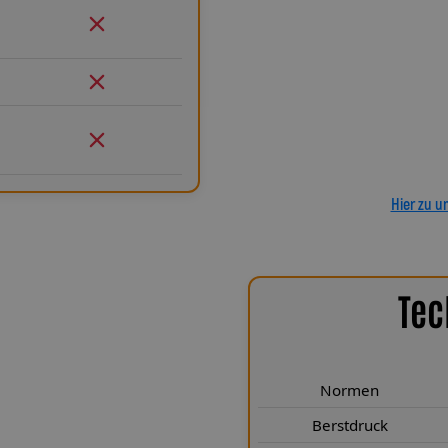
und behalten auch nach Jahren 
gegenüber Gummileitungen.
ermöglichen eine spannungsfrei
aus der Entwicklung von Lothar
geprüft und exakt auf Ihr 
anbaufertiges Stahlflex-Kit. Mit
Leitungen GmbH setzen Sie auf 
ein Produkt, das Haltbarkeit,
Hier zu u
Tec
chen Highlights
ntr. VP51A sind speziell für den
 erfüllen höchste technische
Normen
DOT – und übertreffen diese in
Berstdruck
00 bar und einer Zugfestigkeit von