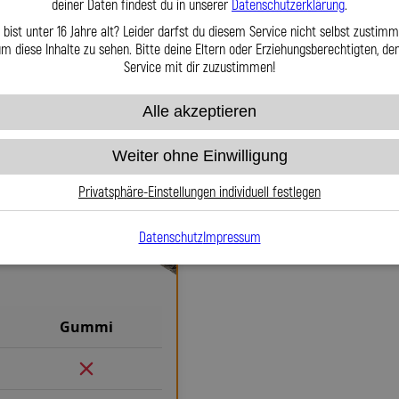
deiner Daten findest du in unserer
Datenschutzerklärung
.
zu garantieren. Mit den Motorrad
 bist unter 16 Jahre alt? Leider darfst du diesem Service nicht selbst zustimm
fz-Leitungen GmbH entscheiden Sie
m diese Inhalte zu sehen. Bitte deine Eltern oder Erziehungsberechtigten, d
 und Leidenschaft fürs Detail – für
Service mit dir zuzustimmen!
ualität erwarten.
Alle akzeptieren
Weiter ohne Einwilligung
Warum Stahlflex-Kupp
Privatsphäre-Einstellungen individuell festlegen
Gummi
Wenn es um Sicherheit, Langlebi
Datenschutz
Impressum
Weg an unseren Stahlflex-Kuppl
Vergleich zu herkömml
Kupplungsverhalten, einen def
für maximale Kontrolle und Sich
Gummi
PTFE-Innenseele (Teflon®) ist ni
Edelstahlgeflecht die Leitung e
Dadurch sind unsere Leitungen n