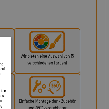
 ABE
Wir bieten eine Auswahl von 15
n!
verschiedenen Farben!
und
 auf
e
n
gten
nst.
en
glich
Einfache Montage dank Zubehör
ng
ie da.
und 360° verdrehbarer