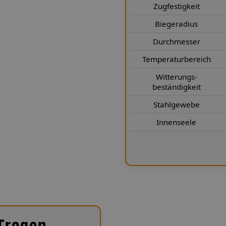
egt. Der minimale Biegeradius von
Zugfestigkeit
egung – selbst bei engen
Biegeradius
hmesser von 3,1 × 6,1 mm (mit
ffizient, ohne Einbußen bei der
Durchmesser
hrtnorm schützt zuverlässig vor
Temperaturbereich
le (Teflon®) für eine konstante
Witterungs-
t – selbst nach vielen Jahren
beständigkeit
gkeits- und korrosionsbeständig
eiben sie auch unter extremen
Stahlgewebe
gsfrei. Mit einer Stahlflex-
Innenseele
har Spiegler Kfz-Leitungen GmbH
e Sicherheit und dauerhafte
ation verlassen können.