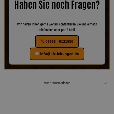
Haben Sie noch Fragen?
verschiedenes Zubehör für Ihr KFZ!
Wir helfen Ihnen gerne weiter! Kontaktieren Sie uns einfach
telefonisch oder per E-Mail.
07666 - 9121550
info@kfz-leitungen.de
Mehr Informationen