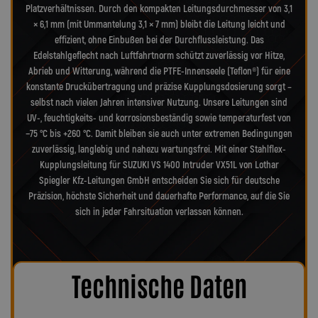
Platzverhältnissen. Durch den kompakten Leitungsdurchmesser von 3,1
× 6,1 mm (mit Ummantelung 3,1 × 7 mm) bleibt die Leitung leicht und
effizient, ohne Einbußen bei der Durchflussleistung. Das
Edelstahlgeflecht nach Luftfahrtnorm schützt zuverlässig vor Hitze,
Abrieb und Witterung, während die PTFE-Innenseele (Teflon®) für eine
konstante Druckübertragung und präzise Kupplungsdosierung sorgt –
selbst nach vielen Jahren intensiver Nutzung. Unsere Leitungen sind
UV-, feuchtigkeits- und korrosionsbeständig sowie temperaturfest von
−75 °C bis +260 °C. Damit bleiben sie auch unter extremen Bedingungen
zuverlässig, langlebig und nahezu wartungsfrei. Mit einer Stahlflex-
Kupplungsleitung für SUZUKI VS 1400 Intruder VX51L von Lothar
Spiegler Kfz-Leitungen GmbH entscheiden Sie sich für deutsche
Präzision, höchste Sicherheit und dauerhafte Performance, auf die Sie
sich in jeder Fahrsituation verlassen können.
Technische Daten