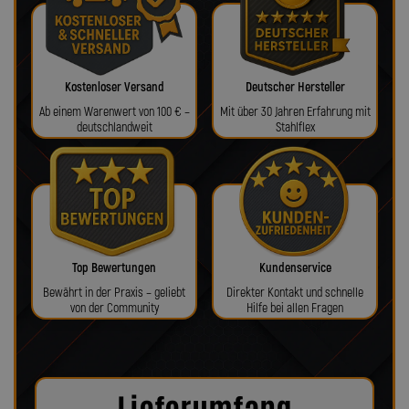
Kostenloser Versand
Deutscher Hersteller
Ab einem Warenwert von 100 € –
Mit über 30 Jahren Erfahrung mit
deutschlandweit
Stahlflex
Top Bewertungen
Kundenservice
Bewährt in der Praxis – geliebt
Direkter Kontakt und schnelle
von der Community
Hilfe bei allen Fragen
Lieferumfang