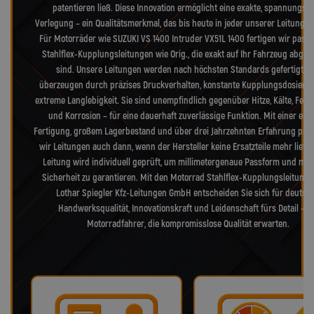
patentieren ließ. Diese Innovation ermöglicht eine exakte, spannungsfr
Verlegung – ein Qualitätsmerkmal, das bis heute in jeder unserer Leitungen
Für Motorräder wie SUZUKI VS 1400 Intruder VX51L 1400 fertigen wir pass
Stahlflex-Kupplungsleitungen wie Orig., die exakt auf Ihr Fahrzeug abge
sind. Unsere Leitungen werden nach höchsten Standards gefertigt u
überzeugen durch präzises Druckverhalten, konstante Kupplungsdosieru
extreme Langlebigkeit. Sie sind unempfindlich gegenüber Hitze, Kälte, Feuc
und Korrosion – für eine dauerhaft zuverlässige Funktion. Mit einer eig
Fertigung, großem Lagerbestand und über drei Jahrzehnten Erfahrung pro
wir Leitungen auch dann, wenn der Hersteller keine Ersatzteile mehr liefer
Leitung wird individuell geprüft, um millimetergenaue Passform und max
Sicherheit zu garantieren. Mit den Motorrad Stahlflex-Kupplungsleitung
Lothar Spiegler Kfz-Leitungen GmbH entscheiden Sie sich für deutsc
Handwerksqualität, Innovationskraft und Leidenschaft fürs Detail – f
Motorradfahrer, die kompromisslose Qualität erwarten.