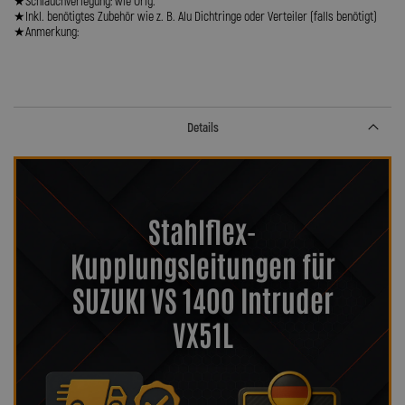
★Schlauchverlegung: wie Orig.
★Inkl. benötigtes Zubehör wie z. B. Alu Dichtringe oder Verteiler (falls benötigt)
★Anmerkung:
Details
Stahlflex-
Kupplungsleitungen für
SUZUKI VS 1400 Intruder
VX51L