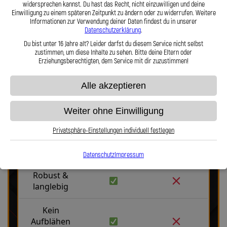
Lothar Spiegler Kfz-Leitungen GmbH setzen Sie auf deutsche
widersprechen kannst. Du hast das Recht, nicht einzuwilligen und deine
Einwilligung zu einem späteren Zeitpunkt zu ändern oder zu widerrufen. Weitere
Handwerksqualität, über 35 Jahre Erfahrung und ein Produkt, das
Informationen zur Verwendung deiner Daten findest du in unserer
Haltbarkeit, Präzision und Fahrgefühl auf höchstem Niveau vereint.
Datenschutzerklärung
.
Hier zu unserem Video „Stahlflex vs. Gummi“
Du bist unter 16 Jahre alt? Leider darfst du diesem Service nicht selbst
zustimmen, um diese Inhalte zu sehen. Bitte deine Eltern oder
Erziehungsberechtigten, dem Service mit dir zuzustimmen!
Alle akzeptieren
Weiter ohne Einwilligung
Stahlflex vs. Gummi
Privatsphäre-Einstellungen individuell festlegen
Fakten
Stahlflex
Gummi
Datenschutz
Impressum
Robust &
langlebig
Kein
Aufblähen