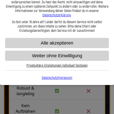
Lothar Spiegler Kfz-Leitungen GmbH setzen Sie auf deutsche
widersprechen kannst. Du hast das Recht, nicht einzuwilligen und deine
Einwilligung zu einem späteren Zeitpunkt zu ändern oder zu widerrufen. Weitere
Handwerksqualität, über 35 Jahre Erfahrung und ein Produkt, das
Informationen zur Verwendung deiner Daten findest du in unserer
Haltbarkeit, Präzision und Fahrgefühl auf höchstem Niveau vereint.
Datenschutzerklärung
.
Hier zu unserem Video „Stahlflex vs. Gummi“
Du bist unter 16 Jahre alt? Leider darfst du diesem Service nicht selbst
zustimmen, um diese Inhalte zu sehen. Bitte deine Eltern oder
Erziehungsberechtigten, dem Service mit dir zuzustimmen!
Alle akzeptieren
Weiter ohne Einwilligung
Stahlflex vs. Gummi
Privatsphäre-Einstellungen individuell festlegen
Fakten
Stahlflex
Gummi
Datenschutz
Impressum
Robust &
langlebig
Kein
Aufblähen