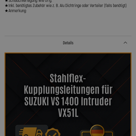
★Schlauchverlegung: wie Orig.
★Inkl. benötigtes Zubehör wie z. B. Alu Dichtringe oder Verteiler (falls benötigt)
★Anmerkung:
Details
Stahlflex-
Kupplungsleitungen für
SUZUKI VS 1400 Intruder
VX51L