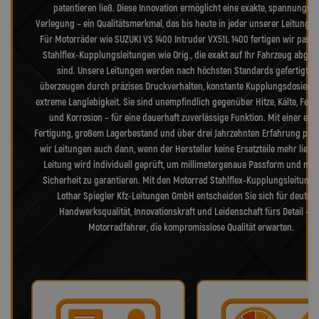
patentieren ließ. Diese Innovation ermöglicht eine exakte, spannungsfr
Verlegung – ein Qualitätsmerkmal, das bis heute in jeder unserer Leitungen
Für Motorräder wie SUZUKI VS 1400 Intruder VX51L 1400 fertigen wir pass
Stahlflex-Kupplungsleitungen wie Orig., die exakt auf Ihr Fahrzeug abge
sind. Unsere Leitungen werden nach höchsten Standards gefertigt u
überzeugen durch präzises Druckverhalten, konstante Kupplungsdosieru
extreme Langlebigkeit. Sie sind unempfindlich gegenüber Hitze, Kälte, Feuc
und Korrosion – für eine dauerhaft zuverlässige Funktion. Mit einer eig
Fertigung, großem Lagerbestand und über drei Jahrzehnten Erfahrung pro
wir Leitungen auch dann, wenn der Hersteller keine Ersatzteile mehr liefer
Leitung wird individuell geprüft, um millimetergenaue Passform und max
Sicherheit zu garantieren. Mit den Motorrad Stahlflex-Kupplungsleitung
Lothar Spiegler Kfz-Leitungen GmbH entscheiden Sie sich für deutsc
Handwerksqualität, Innovationskraft und Leidenschaft fürs Detail – f
Motorradfahrer, die kompromisslose Qualität erwarten.