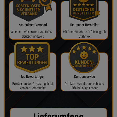
Kostenloser Versand
Deutscher Hersteller
Ab einem Warenwert von 100 € –
Mit über 30 Jahren Erfahrung mit
deutschlandweit
Stahlflex
Top Bewertungen
Kundenservice
Bewährt in der Praxis – geliebt
Direkter Kontakt und schnelle
von der Community
Hilfe bei allen Fragen
Lieferumfang