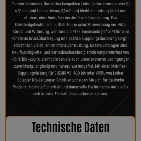
Platzverhältnissen. Durch den kompakten Leitungsdurchmesser von 3,1
× 6,1 mm (mit Ummantelung 3,1 × 7 mm) bleibt die Leitung leicht und
effizient, ohne Einbußen bei der Durchflussleistung. Das
Edelstahlgeflecht nach Luftfahrtnorm schützt zuverlässig vor Hitze,
Abrieb und Witterung, während die PTFE-Innenseele (Teflon®) für eine
konstante Druckübertragung und präzise Kupplungsdosierung sorgt –
selbst nach vielen Jahren intensiver Nutzung. Unsere Leitungen sind
UV-, feuchtigkeits- und korrosionsbeständig sowie temperaturfest von
−75 °C bis +260 °C. Damit bleiben sie auch unter extremen Bedingungen
zuverlässig, langlebig und nahezu wartungsfrei. Mit einer Stahlflex-
Kupplungsleitung für SUZUKI VS 1400 Intruder VX51L von Lothar
Spiegler Kfz-Leitungen GmbH entscheiden Sie sich für deutsche
Präzision, höchste Sicherheit und dauerhafte Performance, auf die Sie
sich in jeder Fahrsituation verlassen können.
Technische Daten