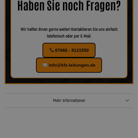
Haben Sie noch Fragen?
verschiedenes Zubehör für Ihr KFZ!
Wir helfen Ihnen gerne weiter! Kontaktieren Sie uns einfach
telefonisch oder per E-Mail.
07666 - 9121550
info@kfz-leitungen.de
Mehr Informationen