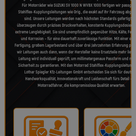
Für Motorräder wie SUZUKI SV 1000 N WVBX 1000 fertigen wir passgen
Stahlflex-Kupplungsleitungen wie Orig., die exakt auf Ihr Fahrzeug abge
sind. Unsere Leitungen werden nach höchsten Standards gefertigt u
überzeugen durch präzises Druckverhalten, konstante Kupplungsdosieru
extreme Langlebigkeit. Sie sind unempfindlich gegenüber Hitze, Kälte, Feuc
und Korrosion – für eine dauerhaft zuverlässige Funktion. Mit einer eig
Fertigung, großem Lagerbestand und über drei Jahrzehnten Erfahrung pro
wir Leitungen auch dann, wenn der Hersteller keine Ersatzteile mehr liefer
Leitung wird individuell geprüft, um millimetergenaue Passform und max
Sicherheit zu garantieren. Mit den Motorrad Stahlflex-Kupplungsleitung
Lothar Spiegler Kfz-Leitungen GmbH entscheiden Sie sich für deutsc
Handwerksqualität, Innovationskraft und Leidenschaft fürs Detail – f
Motorradfahrer, die kompromisslose Qualität erwarten.