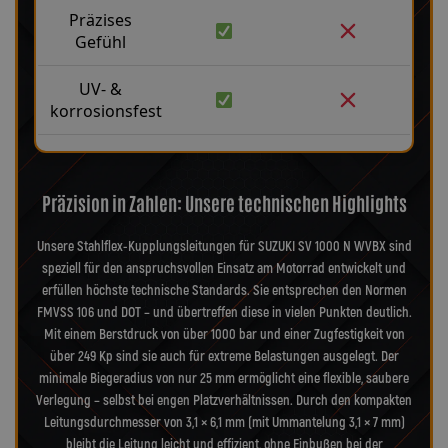
Präzises
Gefühl
UV- &
korrosionsfest
Präzision in Zahlen: Unsere technischen Highlights
Unsere Stahlflex-Kupplungsleitungen für SUZUKI SV 1000 N WVBX sind
speziell für den anspruchsvollen Einsatz am Motorrad entwickelt und
erfüllen höchste technische Standards. Sie entsprechen den Normen
FMVSS 106 und DOT – und übertreffen diese in vielen Punkten deutlich.
Mit einem Berstdruck von über 1000 bar und einer Zugfestigkeit von
über 249 Kp sind sie auch für extreme Belastungen ausgelegt. Der
minimale Biegeradius von nur 25 mm ermöglicht eine flexible, saubere
Verlegung – selbst bei engen Platzverhältnissen. Durch den kompakten
Leitungsdurchmesser von 3,1 × 6,1 mm (mit Ummantelung 3,1 × 7 mm)
bleibt die Leitung leicht und effizient, ohne Einbußen bei der