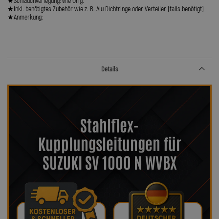
★Schlauchverlegung: wie Orig.
★Inkl. benötigtes Zubehör wie z. B. Alu Dichtringe oder Verteiler (falls benötigt)
★Anmerkung:
Details
Stahlflex-
Kupplungsleitungen für
SUZUKI SV 1000 N WVBX