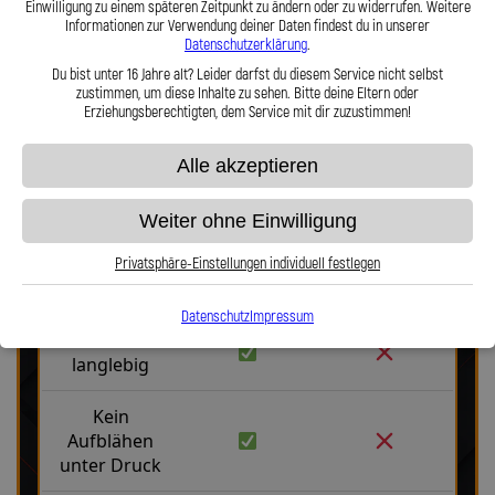
Einwilligung zu einem späteren Zeitpunkt zu ändern oder zu widerrufen. Weitere
Haltbarkeit, Präzision und Fahrgefühl auf höchstem Niveau vereint.
Informationen zur Verwendung deiner Daten findest du in unserer
Hier zu unserem Video „Stahlflex vs. Gummi“
Datenschutzerklärung
.
Du bist unter 16 Jahre alt? Leider darfst du diesem Service nicht selbst
zustimmen, um diese Inhalte zu sehen. Bitte deine Eltern oder
Erziehungsberechtigten, dem Service mit dir zuzustimmen!
Alle akzeptieren
Stahlflex vs. Gummi
Weiter ohne Einwilligung
Privatsphäre-Einstellungen individuell festlegen
Fakten
Stahlflex
Gummi
Datenschutz
Impressum
Robust &
langlebig
Kein
Aufblähen
unter Druck