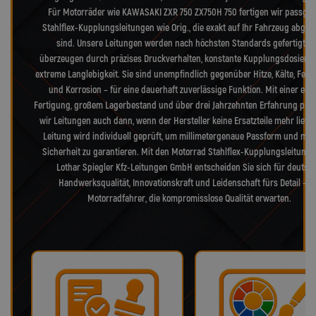
Für Motorräder wie KAWASAKI ZXR 750 ZX750H 750 fertigen wir passge
Stahlflex-Kupplungsleitungen wie Orig., die exakt auf Ihr Fahrzeug abge
sind. Unsere Leitungen werden nach höchsten Standards gefertigt u
überzeugen durch präzises Druckverhalten, konstante Kupplungsdosieru
extreme Langlebigkeit. Sie sind unempfindlich gegenüber Hitze, Kälte, Feuc
und Korrosion – für eine dauerhaft zuverlässige Funktion. Mit einer eig
Fertigung, großem Lagerbestand und über drei Jahrzehnten Erfahrung pro
wir Leitungen auch dann, wenn der Hersteller keine Ersatzteile mehr liefer
Leitung wird individuell geprüft, um millimetergenaue Passform und max
Sicherheit zu garantieren. Mit den Motorrad Stahlflex-Kupplungsleitung
Lothar Spiegler Kfz-Leitungen GmbH entscheiden Sie sich für deutsc
Handwerksqualität, Innovationskraft und Leidenschaft fürs Detail – f
Motorradfahrer, die kompromisslose Qualität erwarten.