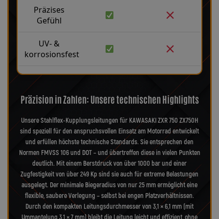
Präzises
Gefühl
UV- &
korrosionsfest
Präzision in Zahlen: Unsere technischen Highlights
Unsere Stahlflex-Kupplungsleitungen für KAWASAKI ZXR 750 ZX750H
sind speziell für den anspruchsvollen Einsatz am Motorrad entwickelt
und erfüllen höchste technische Standards. Sie entsprechen den
Normen FMVSS 106 und DOT – und übertreffen diese in vielen Punkten
deutlich. Mit einem Berstdruck von über 1000 bar und einer
Zugfestigkeit von über 249 Kp sind sie auch für extreme Belastungen
ausgelegt. Der minimale Biegeradius von nur 25 mm ermöglicht eine
flexible, saubere Verlegung – selbst bei engen Platzverhältnissen.
Durch den kompakten Leitungsdurchmesser von 3,1 × 6,1 mm (mit
Ummantelung 3,1 × 7 mm) bleibt die Leitung leicht und effizient, ohne