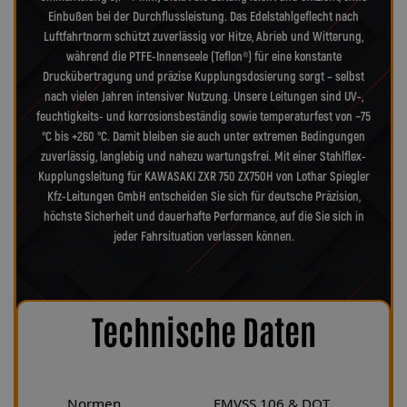
Einbußen bei der Durchflussleistung. Das Edelstahlgeflecht nach
Luftfahrtnorm schützt zuverlässig vor Hitze, Abrieb und Witterung,
während die PTFE-Innenseele (Teflon®) für eine konstante
Druckübertragung und präzise Kupplungsdosierung sorgt – selbst
nach vielen Jahren intensiver Nutzung. Unsere Leitungen sind UV-,
feuchtigkeits- und korrosionsbeständig sowie temperaturfest von −75
°C bis +260 °C. Damit bleiben sie auch unter extremen Bedingungen
zuverlässig, langlebig und nahezu wartungsfrei. Mit einer Stahlflex-
Kupplungsleitung für KAWASAKI ZXR 750 ZX750H von Lothar Spiegler
Kfz-Leitungen GmbH entscheiden Sie sich für deutsche Präzision,
höchste Sicherheit und dauerhafte Performance, auf die Sie sich in
jeder Fahrsituation verlassen können.
Technische Daten
Normen
FMVSS 106 & DOT