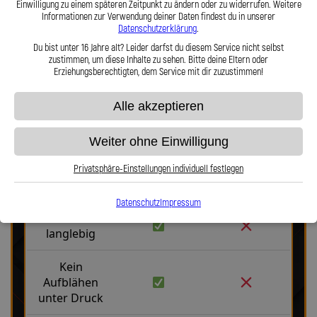
Einwilligung zu einem späteren Zeitpunkt zu ändern oder zu widerrufen. Weitere
Haltbarkeit, Präzision und Fahrgefühl auf höchstem Niveau vereint.
Informationen zur Verwendung deiner Daten findest du in unserer
Hier zu unserem Video „Stahlflex vs. Gummi“
Datenschutzerklärung
.
Du bist unter 16 Jahre alt? Leider darfst du diesem Service nicht selbst
zustimmen, um diese Inhalte zu sehen. Bitte deine Eltern oder
Erziehungsberechtigten, dem Service mit dir zuzustimmen!
Alle akzeptieren
Stahlflex vs. Gummi
Weiter ohne Einwilligung
Privatsphäre-Einstellungen individuell festlegen
Fakten
Stahlflex
Gummi
Datenschutz
Impressum
Robust &
langlebig
Kein
Aufblähen
unter Druck