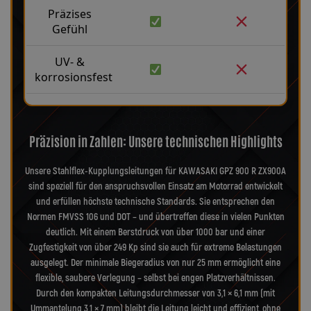
Präzises
Gefühl
UV- &
korrosionsfest
Präzision in Zahlen: Unsere technischen Highlights
Unsere Stahlflex-Kupplungsleitungen für KAWASAKI GPZ 900 R ZX900A
sind speziell für den anspruchsvollen Einsatz am Motorrad entwickelt
und erfüllen höchste technische Standards. Sie entsprechen den
Normen FMVSS 106 und DOT – und übertreffen diese in vielen Punkten
deutlich. Mit einem Berstdruck von über 1000 bar und einer
Zugfestigkeit von über 249 Kp sind sie auch für extreme Belastungen
ausgelegt. Der minimale Biegeradius von nur 25 mm ermöglicht eine
flexible, saubere Verlegung – selbst bei engen Platzverhältnissen.
Durch den kompakten Leitungsdurchmesser von 3,1 × 6,1 mm (mit
Ummantelung 3,1 × 7 mm) bleibt die Leitung leicht und effizient, ohne