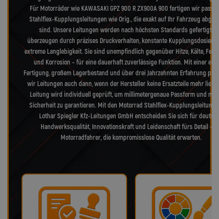
Für Motorräder wie KAWASAKI GPZ 900 R ZX900A 900 fertigen wir passg
Stahlflex-Kupplungsleitungen wie Orig., die exakt auf Ihr Fahrzeug abge
sind. Unsere Leitungen werden nach höchsten Standards gefertigt u
überzeugen durch präzises Druckverhalten, konstante Kupplungsdosieru
extreme Langlebigkeit. Sie sind unempfindlich gegenüber Hitze, Kälte, Feuc
und Korrosion – für eine dauerhaft zuverlässige Funktion. Mit einer eig
Fertigung, großem Lagerbestand und über drei Jahrzehnten Erfahrung pro
wir Leitungen auch dann, wenn der Hersteller keine Ersatzteile mehr liefer
Leitung wird individuell geprüft, um millimetergenaue Passform und max
Sicherheit zu garantieren. Mit den Motorrad Stahlflex-Kupplungsleitung
Lothar Spiegler Kfz-Leitungen GmbH entscheiden Sie sich für deutsc
Handwerksqualität, Innovationskraft und Leidenschaft fürs Detail – f
Motorradfahrer, die kompromisslose Qualität erwarten.