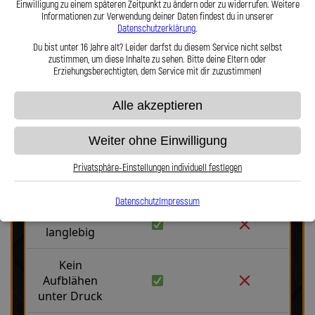
Einwilligung zu einem späteren Zeitpunkt zu ändern oder zu widerrufen. Weitere
Haltbarkeit, Präzision und Fahrgefühl auf höchstem Niveau vereint.
Informationen zur Verwendung deiner Daten findest du in unserer
Hier zu unserem Video „Stahlflex vs. Gummi“
Datenschutzerklärung
.
Du bist unter 16 Jahre alt? Leider darfst du diesem Service nicht selbst
zustimmen, um diese Inhalte zu sehen. Bitte deine Eltern oder
Erziehungsberechtigten, dem Service mit dir zuzustimmen!
Alle akzeptieren
Stahlflex vs. Gummi
Weiter ohne Einwilligung
Privatsphäre-Einstellungen individuell festlegen
Fakten
Stahlflex
Gummi
Datenschutz
Impressum
Robust &
langlebig
Kein
Aufblähen
unter Druck