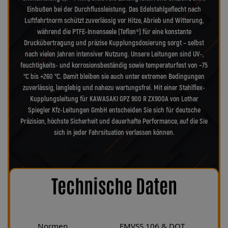
Einbußen bei der Durchflussleistung. Das Edelstahlgeflecht nach
Luftfahrtnorm schützt zuverlässig vor Hitze, Abrieb und Witterung,
während die PTFE-Innenseele (Teflon®) für eine konstante
Druckübertragung und präzise Kupplungsdosierung sorgt – selbst
nach vielen Jahren intensiver Nutzung. Unsere Leitungen sind UV-,
feuchtigkeits- und korrosionsbeständig sowie temperaturfest von −75
°C bis +260 °C. Damit bleiben sie auch unter extremen Bedingungen
zuverlässig, langlebig und nahezu wartungsfrei. Mit einer Stahlflex-
Kupplungsleitung für KAWASAKI GPZ 900 R ZX900A von Lothar
Spiegler Kfz-Leitungen GmbH entscheiden Sie sich für deutsche
Präzision, höchste Sicherheit und dauerhafte Performance, auf die Sie
sich in jeder Fahrsituation verlassen können.
Technische Daten
Normen
FMVSS 106 & DOT