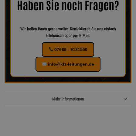
Haben Sie noch Fragen?
verschiedenes Zubehör für Ihr KFZ!
Wir helfen Ihnen gerne weiter! Kontaktieren Sie uns einfach
telefonisch oder per E-Mail.
07666 - 9121550
info@kfz-leitungen.de
Mehr Informationen