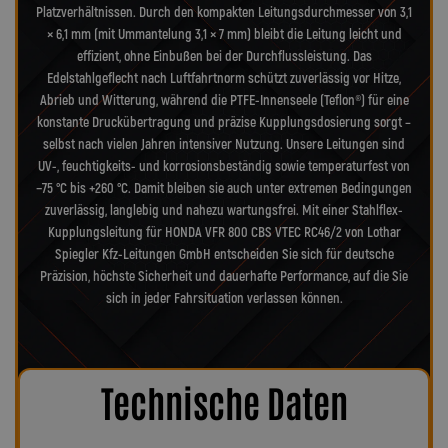
Platzverhältnissen. Durch den kompakten Leitungsdurchmesser von 3,1
× 6,1 mm (mit Ummantelung 3,1 × 7 mm) bleibt die Leitung leicht und
effizient, ohne Einbußen bei der Durchflussleistung. Das
Edelstahlgeflecht nach Luftfahrtnorm schützt zuverlässig vor Hitze,
Abrieb und Witterung, während die PTFE-Innenseele (Teflon®) für eine
konstante Druckübertragung und präzise Kupplungsdosierung sorgt –
selbst nach vielen Jahren intensiver Nutzung. Unsere Leitungen sind
UV-, feuchtigkeits- und korrosionsbeständig sowie temperaturfest von
−75 °C bis +260 °C. Damit bleiben sie auch unter extremen Bedingungen
zuverlässig, langlebig und nahezu wartungsfrei. Mit einer Stahlflex-
Kupplungsleitung für HONDA VFR 800 CBS VTEC RC46/2 von Lothar
Spiegler Kfz-Leitungen GmbH entscheiden Sie sich für deutsche
Präzision, höchste Sicherheit und dauerhafte Performance, auf die Sie
sich in jeder Fahrsituation verlassen können.
Technische Daten