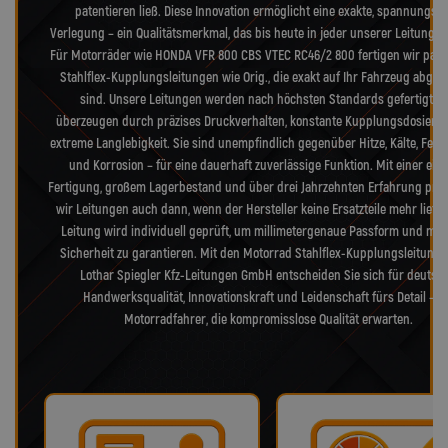
patentieren ließ. Diese Innovation ermöglicht eine exakte, spannungsfr
Verlegung – ein Qualitätsmerkmal, das bis heute in jeder unserer Leitungen
Für Motorräder wie HONDA VFR 800 CBS VTEC RC46/2 800 fertigen wir pas
Stahlflex-Kupplungsleitungen wie Orig., die exakt auf Ihr Fahrzeug abge
sind. Unsere Leitungen werden nach höchsten Standards gefertigt u
überzeugen durch präzises Druckverhalten, konstante Kupplungsdosieru
extreme Langlebigkeit. Sie sind unempfindlich gegenüber Hitze, Kälte, Feuc
und Korrosion – für eine dauerhaft zuverlässige Funktion. Mit einer eig
Fertigung, großem Lagerbestand und über drei Jahrzehnten Erfahrung pro
wir Leitungen auch dann, wenn der Hersteller keine Ersatzteile mehr liefer
Leitung wird individuell geprüft, um millimetergenaue Passform und max
Sicherheit zu garantieren. Mit den Motorrad Stahlflex-Kupplungsleitung
Lothar Spiegler Kfz-Leitungen GmbH entscheiden Sie sich für deutsc
Handwerksqualität, Innovationskraft und Leidenschaft fürs Detail – f
Motorradfahrer, die kompromisslose Qualität erwarten.