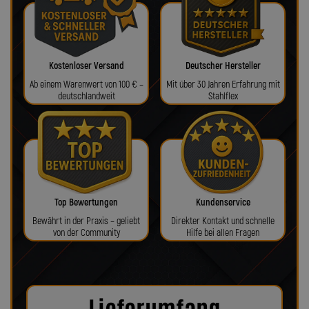
Kostenloser Versand
Deutscher Hersteller
Ab einem Warenwert von 100 € –
Mit über 30 Jahren Erfahrung mit
deutschlandweit
Stahlflex
Top Bewertungen
Kundenservice
Bewährt in der Praxis – geliebt
Direkter Kontakt und schnelle
von der Community
Hilfe bei allen Fragen
Lieferumfang