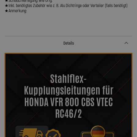
★Schlauchverlegung: wie Orig.
★Inkl. benötigtes Zubehör wie z. B. Alu Dichtringe oder Verteiler (falls benötigt)
★Anmerkung:
Details
Stahlflex-
Kupplungsleitungen für
HONDA VFR 800 CBS VTEC
RC46/2