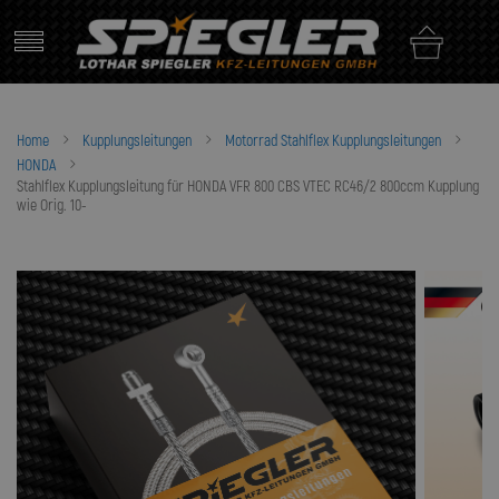
Skip
to
content
Home
Kupplungsleitungen
Motorrad Stahlflex Kupplungsleitungen
HONDA
Stahlflex Kupplungsleitung für HONDA VFR 800 CBS VTEC RC46/2 800ccm Kupplung
wie Orig. 10-