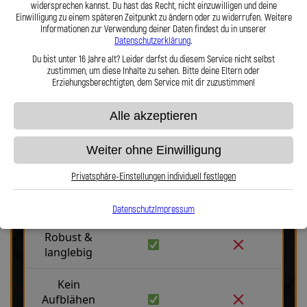
Lothar Spiegler Kfz-Leitungen GmbH setzen Sie auf deutsche
widersprechen kannst. Du hast das Recht, nicht einzuwilligen und deine
Einwilligung zu einem späteren Zeitpunkt zu ändern oder zu widerrufen. Weitere
Handwerksqualität, über 35 Jahre Erfahrung und ein Produkt, das
Informationen zur Verwendung deiner Daten findest du in unserer
Haltbarkeit, Präzision und Fahrgefühl auf höchstem Niveau vereint.
Datenschutzerklärung
.
Hier zu unserem Video „Stahlflex vs. Gummi“
Du bist unter 16 Jahre alt? Leider darfst du diesem Service nicht selbst
zustimmen, um diese Inhalte zu sehen. Bitte deine Eltern oder
Erziehungsberechtigten, dem Service mit dir zuzustimmen!
Alle akzeptieren
Weiter ohne Einwilligung
Stahlflex vs. Gummi
Privatsphäre-Einstellungen individuell festlegen
Fakten
Stahlflex
Gummi
Datenschutz
Impressum
Robust &
langlebig
Kein
Aufblähen