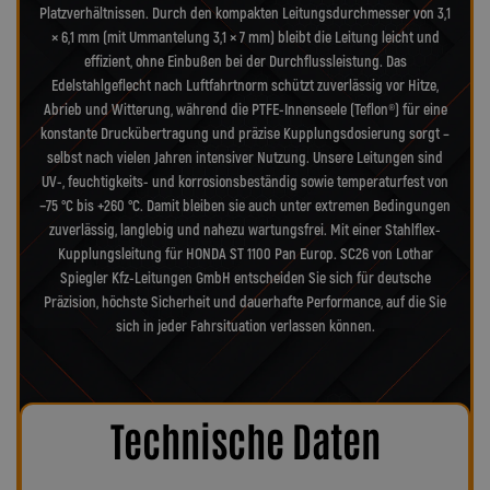
Platzverhältnissen. Durch den kompakten Leitungsdurchmesser von 3,1
× 6,1 mm (mit Ummantelung 3,1 × 7 mm) bleibt die Leitung leicht und
effizient, ohne Einbußen bei der Durchflussleistung. Das
Edelstahlgeflecht nach Luftfahrtnorm schützt zuverlässig vor Hitze,
Abrieb und Witterung, während die PTFE-Innenseele (Teflon®) für eine
konstante Druckübertragung und präzise Kupplungsdosierung sorgt –
selbst nach vielen Jahren intensiver Nutzung. Unsere Leitungen sind
UV-, feuchtigkeits- und korrosionsbeständig sowie temperaturfest von
−75 °C bis +260 °C. Damit bleiben sie auch unter extremen Bedingungen
zuverlässig, langlebig und nahezu wartungsfrei. Mit einer Stahlflex-
Kupplungsleitung für HONDA ST 1100 Pan Europ. SC26 von Lothar
Spiegler Kfz-Leitungen GmbH entscheiden Sie sich für deutsche
Präzision, höchste Sicherheit und dauerhafte Performance, auf die Sie
sich in jeder Fahrsituation verlassen können.
Technische Daten