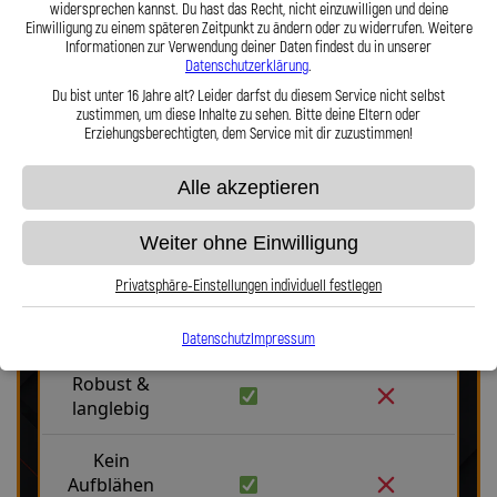
Lothar Spiegler Kfz-Leitungen GmbH setzen Sie auf deutsche
widersprechen kannst. Du hast das Recht, nicht einzuwilligen und deine
Einwilligung zu einem späteren Zeitpunkt zu ändern oder zu widerrufen. Weitere
Handwerksqualität, über 35 Jahre Erfahrung und ein Produkt, das
Informationen zur Verwendung deiner Daten findest du in unserer
Haltbarkeit, Präzision und Fahrgefühl auf höchstem Niveau vereint.
Datenschutzerklärung
.
Hier zu unserem Video „Stahlflex vs. Gummi“
Du bist unter 16 Jahre alt? Leider darfst du diesem Service nicht selbst
zustimmen, um diese Inhalte zu sehen. Bitte deine Eltern oder
Erziehungsberechtigten, dem Service mit dir zuzustimmen!
Alle akzeptieren
Weiter ohne Einwilligung
Stahlflex vs. Gummi
Privatsphäre-Einstellungen individuell festlegen
Fakten
Stahlflex
Gummi
Datenschutz
Impressum
Robust &
langlebig
Kein
Aufblähen