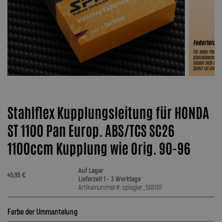
Stahlflex Kupplungsleitung für HONDA
ST 1100 Pan Europ. ABS/TCS SC26
1100ccm Kupplung wie Orig. 90-96
Auf Lager
45,95 €
Lieferzeit 1 - 3 Werktage
Artikelnummer#: spiegler_503107
Farbe der Ummantelung