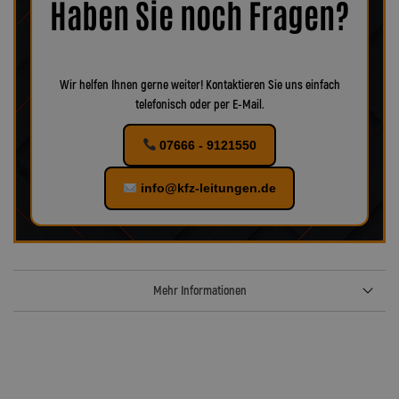
Haben Sie noch Fragen?
verschiedenes Zubehör für Ihr KFZ!
Wir helfen Ihnen gerne weiter! Kontaktieren Sie uns einfach
telefonisch oder per E-Mail.
07666 - 9121550
info@kfz-leitungen.de
Mehr Informationen