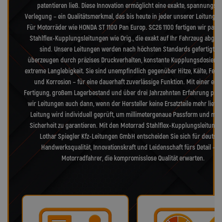
patentieren ließ. Diese Innovation ermöglicht eine exakte, spannungsfr
Verlegung – ein Qualitätsmerkmal, das bis heute in jeder unserer Leitungen
Für Motorräder wie HONDA ST 1100 Pan Europ. SC26 1100 fertigen wir pas
Stahlflex-Kupplungsleitungen wie Orig., die exakt auf Ihr Fahrzeug abge
sind. Unsere Leitungen werden nach höchsten Standards gefertigt u
überzeugen durch präzises Druckverhalten, konstante Kupplungsdosieru
extreme Langlebigkeit. Sie sind unempfindlich gegenüber Hitze, Kälte, Feuc
und Korrosion – für eine dauerhaft zuverlässige Funktion. Mit einer eig
Fertigung, großem Lagerbestand und über drei Jahrzehnten Erfahrung pro
wir Leitungen auch dann, wenn der Hersteller keine Ersatzteile mehr liefer
Leitung wird individuell geprüft, um millimetergenaue Passform und max
Sicherheit zu garantieren. Mit den Motorrad Stahlflex-Kupplungsleitung
Lothar Spiegler Kfz-Leitungen GmbH entscheiden Sie sich für deutsc
Handwerksqualität, Innovationskraft und Leidenschaft fürs Detail – f
Motorradfahrer, die kompromisslose Qualität erwarten.