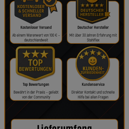
Kostenloser Versand
Deutscher Hersteller
Ab einem Warenwert von 100 € –
Mit über 30 Jahren Erfahrung mit
deutschlandweit
Stahlflex
Top Bewertungen
Kundenservice
Bewährt in der Praxis – geliebt
Direkter Kontakt und schnelle
von der Community
Hilfe bei allen Fragen
Lieferumfang