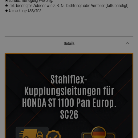
★Schlauchverlegung: wie Orig.
★Inkl. benötigtes Zubehör wie z. B. Alu Dichtringe oder Verteiler (falls benötigt)
★Anmerkung: ABS/TCS
Details
Stahlflex-
Kupplungsleitungen für
HONDA ST 1100 Pan Europ.
SC26