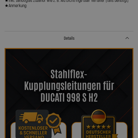
★Inkl. benötigtes Zubehör wie z. B. Alu Dichtringe oder Verteiler (falls benötigt)
★Anmerkung:
Details
Stahlflex-
Kupplungsleitungen für
DUCATI 998 S H2