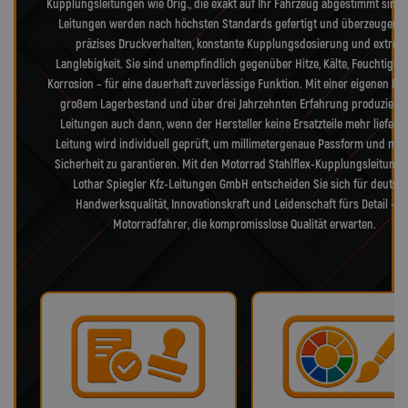
Kupplungsleitungen wie Orig., die exakt auf Ihr Fahrzeug abgestimmt sind.
Leitungen werden nach höchsten Standards gefertigt und überzeugen 
präzises Druckverhalten, konstante Kupplungsdosierung und extrem
Langlebigkeit. Sie sind unempfindlich gegenüber Hitze, Kälte, Feuchtigke
Korrosion – für eine dauerhaft zuverlässige Funktion. Mit einer eigenen Fer
großem Lagerbestand und über drei Jahrzehnten Erfahrung produzieren
Leitungen auch dann, wenn der Hersteller keine Ersatzteile mehr liefert.
Leitung wird individuell geprüft, um millimetergenaue Passform und max
Sicherheit zu garantieren. Mit den Motorrad Stahlflex-Kupplungsleitung
Lothar Spiegler Kfz-Leitungen GmbH entscheiden Sie sich für deutsc
Handwerksqualität, Innovationskraft und Leidenschaft fürs Detail – f
Motorradfahrer, die kompromisslose Qualität erwarten.