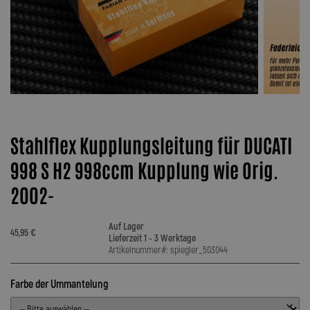
Stahlflex Kupplungsleitung für DUCATI
998 S H2 998ccm Kupplung wie Orig.
2002-
Auf Lager
45,95 €
Lieferzeit 1 - 3 Werktage
Artikelnummer#: spiegler_503044
Farbe der Ummantelung