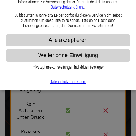
Informationen zur Verwendung deiner Daten findest du in unserer
Datenschutzerklärung
.
Du bist unter 16 Jahre alt? Leider darfst du diesem Service nicht selbst
zustimmen, um diese Inhalte zu sehen. Bitte deine Eltern oder
Erziehungsberechtigten, dem Service mit dir zuzustimmen!
Alle akzeptieren
Stahlflex vs. Gummi
Weiter ohne Einwilligung
Privatsphäre-Einstellungen individuell festlegen
Fakten
Stahlflex
Gummi
Datenschutz
Impressum
Robust &
langlebig
Kein
Aufblähen
unter Druck
Präzises