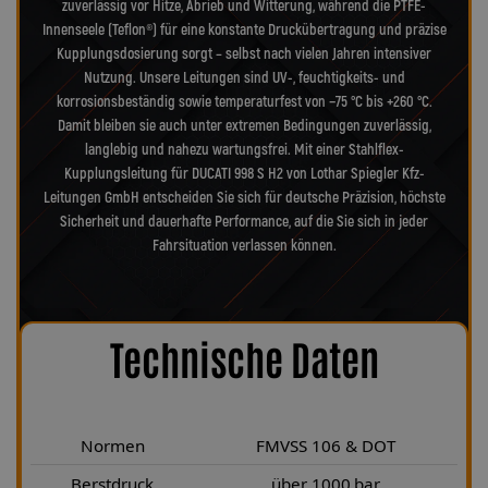
zuverlässig vor Hitze, Abrieb und Witterung, während die PTFE-
Innenseele (Teflon®) für eine konstante Druckübertragung und präzise
Kupplungsdosierung sorgt – selbst nach vielen Jahren intensiver
Nutzung. Unsere Leitungen sind UV-, feuchtigkeits- und
korrosionsbeständig sowie temperaturfest von −75 °C bis +260 °C.
Damit bleiben sie auch unter extremen Bedingungen zuverlässig,
langlebig und nahezu wartungsfrei. Mit einer Stahlflex-
Kupplungsleitung für DUCATI 998 S H2 von Lothar Spiegler Kfz-
Leitungen GmbH entscheiden Sie sich für deutsche Präzision, höchste
Sicherheit und dauerhafte Performance, auf die Sie sich in jeder
Fahrsituation verlassen können.
Technische Daten
Normen
FMVSS 106 & DOT
Berstdruck
über 1000 bar