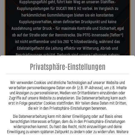
Kupplungsgefühl geht, führt kein Weg an unseren Stahlflex-
Kupplungsleitungen für DUCATI 998 S H2 vorbei. Im Vergleich zu
herkömmlichen Gummileitungen bieten sie ein konstantes
Kupplungsverhalten, einen definierten Druckpunkt und keine
Ausdehnung unter Druck – für maximale Kontrolle und Sicherheit, egal
ob auf der Straße oder der Rennstrecke. Die PTFE-Innenseele (Teflon®)
ist nicht entflammbar und bis 260 °C hitzebeständig, während das
Edelstahlgeflecht die Leitung effektiv vor Witterung, Abrieb und
Beschädigungen schützt. Dadurch sind unsere Leitungen nahezu
wartungsfrei, widerstandsfähig gegen Marderbisse und behalten auch
Privatsphäre-Einstellungen
nach Jahren ihre Zuverlässigkeit und Präzision – ein echter Vorteil
gegenüber Gummileitungen. Unsere verdrehbaren, ausjustierbaren
Anschlüsse ermöglichen eine spannungsfreie, saubere Verlegung wie
Wir verwenden Cookies und ähnliche Technologien auf unserer Website und
verarbeiten personenbezogene Daten von dir (z.B. IP-Adresse), um z.B. Inhalte
Orig. – ein besonderes Merkmal aus der Entwicklung von Lothar
und Anzeigen zu personalisieren, Medien von Drittanbietern einzubinden oder
Spiegler. Jede Leitung wird millimetergenau gefertigt, geprüft und
Zugriffe auf unsere Website zu analysieren. Die Datenverarbeitung kann auch
exakt auf Ihr Motorrad abgestimmt – ob als Sonderanfertigung oder
erst in Folge gesetzter Cookies stattfinden. Wir teilen diese Daten mit Dritten,
anbaufertiges Stahlflex-Kit. Mit den Stahlflex-Kupplungsleitungen von
die wir in den Privatsphäre-Einstellungen benennen.
Lothar Spiegler Kfz-Leitungen GmbH setzen Sie auf deutsche
Die Datenverarbeitung kann mit deiner Einwilligung oder auf Basis eines
Handwerksqualität, über 35 Jahre Erfahrung und ein Produkt, das
berechtigten Interesses erfolgen, dem du in den Privatsphäre-Einstellungen
widersprechen kannst. Du hast das Recht, nicht einzuwilligen und deine
Haltbarkeit, Präzision und Fahrgefühl auf höchstem Niveau vereint.
Einwilligung zu einem späteren Zeitpunkt zu ändern oder zu widerrufen. Weitere
Hier zu unserem Video „Stahlflex vs. Gummi“