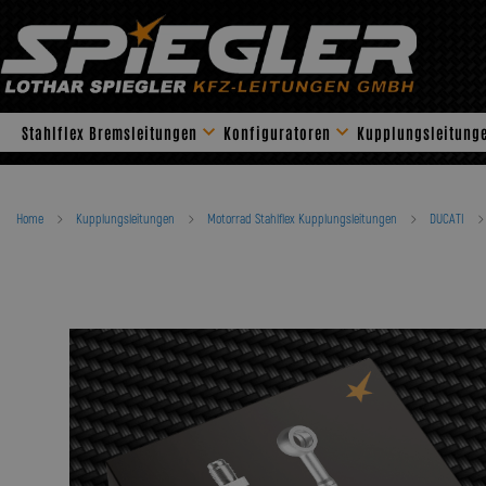
Skip
to
content
Stahlflex Bremsleitungen
Konfiguratoren
Kupplungsleitung
Home
Kupplungsleitungen
Motorrad Stahlflex Kupplungsleitungen
DUCATI