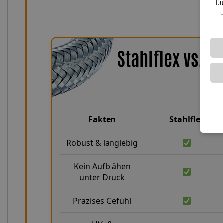
Du
u
Stahlflex vs. 
Fakten
Stahlflex
Robust & langlebig
Kein Aufblähen
unter Druck
Präzises Gefühl