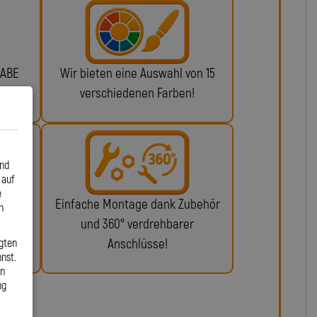
 ABE
Wir bieten eine Auswahl von 15
n!
verschiedenen Farben!
und
 auf
e
glich
Einfache Montage dank Zubehör
n
ie da.
und 360° verdrehbarer
Anschlüsse!
gten
nst.
en
ng