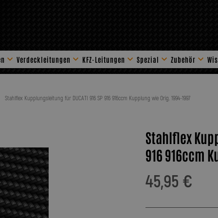
en
Verdeckleitungen
KFZ-Leitungen
Spezial
Zubehör
Wis
Stahlflex Zube
Stahlflex Kupplungsleitung für DUCATI 916 SP 916 916ccm Kupplung wie Orig. 1994-1997
Stahlflex Kup
916 916ccm Ku
45,95 €