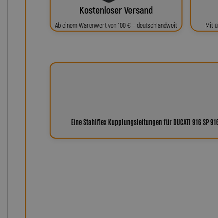
Kostenloser Versand
Ab einem Warenwert von 100 € – deutschlandweit
Mit ü
Eine Stahlflex Kupplungsleitungen für DUCATI 916 SP 91
Warum Leitungen von Lot
Seit über 35 Jahren steht der Name Lothar Spiegler f