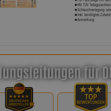
★Für Fahrzeuge mit dem 
★Mit TÜV Teilegutachten
★Schlauchverlegung: wie 
★Inkl. benötigtes Zubehör 
★Anmerkung:
lungsleitungen für DU