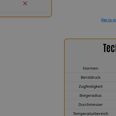
Kit. Mit den Stahlflex-Kupplung
Sie auf deutsche Handwerksqu
Haltbarkeit, Präzisi
Hier zu u
Tec
chen Highlights
SP 916 sind speziell für den
 erfüllen höchste technische
Normen
DOT – und übertreffen diese in
Berstdruck
00 bar und einer Zugfestigkeit von
egt. Der minimale Biegeradius von
Zugfestigkeit
egung – selbst bei engen
Biegeradius
hmesser von 3,1 × 6,1 mm (mit
ffizient, ohne Einbußen bei der
Durchmesser
hrtnorm schützt zuverlässig vor
Temperaturbereich