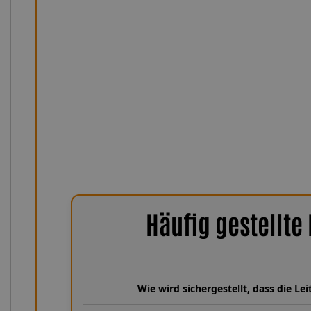
Hitze, Abrieb und Witterung, während die PTFE-Innensee
Druckübertragung und präzise Kupplungsdosierung sorg
intensiver Nutzung. Unsere Leitungen sind UV-, feuchti
sowie temperaturfest von −75 °C bis +260 °C. Damit bl
Bedingungen zuverlässig, langlebig und nahezu wartun
Kupplungsleitung für DUCATI 916 SP 916 von Lothar 
entscheiden Sie sich für deutsche Präzision, höchst
Performance, auf die Sie sich in jeder Fahrsitu
Häufig gestellte
Wie wird sichergestellt, dass die L
Wir verfügen über eine umfangreiche Datenbank aus über 30 Ja