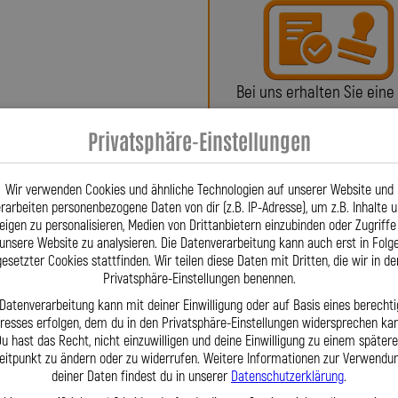
Motorräder werden in Deutschland,
– für höchste Zuverlässigkeit und
r war der Erste, der verdrehbare
atentieren ließ. Diese Innovation
Bei uns erhalten Sie eine
 Qualitätsmerkmal, das bis heute in
oder ein Teilegutachte
UCATI 916 SP 916 916 fertigen wir
Privatsphäre-Einstellungen
e exakt auf Ihr Fahrzeug abgestimmt
ds gefertigt und überzeugen durch
Wir verwenden Cookies und ähnliche Technologien auf unserer Website und
ng und extreme Langlebigkeit. Sie
rarbeiten personenbezogene Daten von dir (z.B. IP-Adresse), um z.B. Inhalte 
t und Korrosion – für eine dauerhaft
eigen zu personalisieren, Medien von Drittanbietern einzubinden oder Zugriffe
 großem Lagerbestand und über drei
unsere Website zu analysieren. Die Datenverarbeitung kann auch erst in Folg
Fragen? Unser Team ist tä
h dann, wenn der Hersteller keine
gesetzter Cookies stattfinden. Wir teilen diese Daten mit Dritten, die wir in de
Privatsphäre-Einstellungen benennen.
per Telefon oder Mail für S
geprüft, um millimetergenaue Passform
orrad Stahlflex-Kupplungsleitungen
 Datenverarbeitung kann mit deiner Einwilligung oder auf Basis eines berechti
eresses erfolgen, dem du in den Privatsphäre-Einstellungen widersprechen kan
eiden Sie sich für deutsche
u hast das Recht, nicht einzuwilligen und deine Einwilligung zu einem später
ürs Detail – für Motorradfahrer, die
eitpunkt zu ändern oder zu widerrufen. Weitere Informationen zur Verwendu
rwarten.
deiner Daten findest du in unserer
Datenschutzerklärung
.