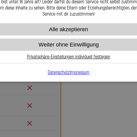
 bist unter 16 Jahre alt? Leider darfst du diesem Service nicht selbst zustimm
m diese Inhalte zu sehen. Bitte deine Eltern oder Erziehungsberechtigten, d
Service mit dir zuzustimmen!
Warum Stahlflex-K
Alle akzeptieren
Gummi
Wenn es um Sicherheit, Langlebi
Weiter ohne Einwilligung
Weg an unseren Stahlflex-Kupplun
herkömmlichen Gummileitungen
Privatsphäre-Einstellungen individuell festlegen
definierten Druckpunkt und kei
Sicherheit, egal ob auf der Stra
Datenschutz
Impressum
Gummi
nicht entflammbar und bis 260 °C
effektiv vor Witterung, Abr
Leitungen nahezu wartungsfrei,
nach Jahren ihre Zuverläss
Gummileitungen. Unsere verdr
spannungsfreie, saubere Ve
Entwicklung von Lothar Spiegler.
exakt auf Ihr Motorrad abgestimm