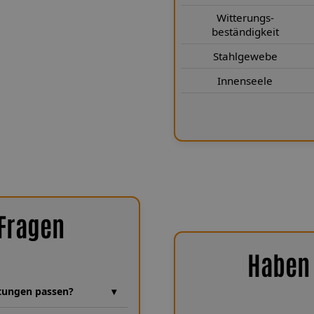
le (Teflon®) für eine konstante
Witterungs-
t – selbst nach vielen Jahren
beständigkeit
gkeits- und korrosionsbeständig
eiben sie auch unter extremen
Stahlgewebe
gsfrei. Mit einer Stahlflex-
Innenseele
Spiegler Kfz-Leitungen GmbH
e Sicherheit und dauerhafte
ation verlassen können.
 Fragen
Haben 
eitungen passen?
hren Erfahrung, in der unzählige