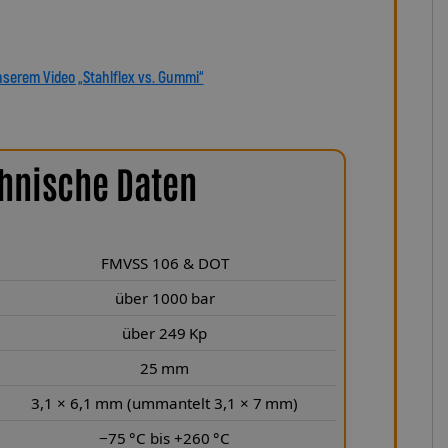
sleitungen von Lothar Spiegler Kfz-Leitungen GmbH setzen
alität, über 35 Jahre Erfahrung und ein Produkt, das
on und Fahrgefühl auf höchstem Niveau vereint.
nserem Video „Stahlflex vs. Gummi“
hnische Daten
FMVSS 106 & DOT
über 1000 bar
über 249 Kp
25 mm
3,1 × 6,1 mm (ummantelt 3,1 × 7 mm)
−75 °C bis +260 °C