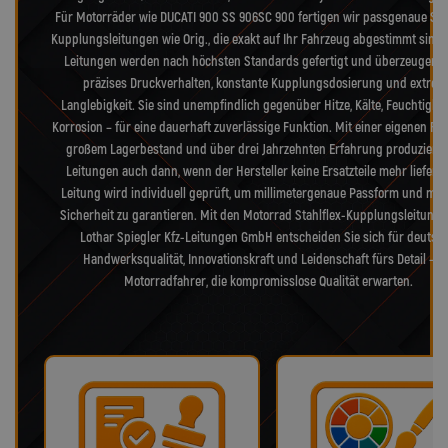
Für Motorräder wie DUCATI 900 SS 906SC 900 fertigen wir passgenaue Stah
Kupplungsleitungen wie Orig., die exakt auf Ihr Fahrzeug abgestimmt sind.
Leitungen werden nach höchsten Standards gefertigt und überzeugen 
präzises Druckverhalten, konstante Kupplungsdosierung und extrem
Langlebigkeit. Sie sind unempfindlich gegenüber Hitze, Kälte, Feuchtigke
Korrosion – für eine dauerhaft zuverlässige Funktion. Mit einer eigenen Fer
großem Lagerbestand und über drei Jahrzehnten Erfahrung produzieren
Leitungen auch dann, wenn der Hersteller keine Ersatzteile mehr liefert.
Leitung wird individuell geprüft, um millimetergenaue Passform und max
Sicherheit zu garantieren. Mit den Motorrad Stahlflex-Kupplungsleitung
Lothar Spiegler Kfz-Leitungen GmbH entscheiden Sie sich für deutsc
Handwerksqualität, Innovationskraft und Leidenschaft fürs Detail – f
Motorradfahrer, die kompromisslose Qualität erwarten.