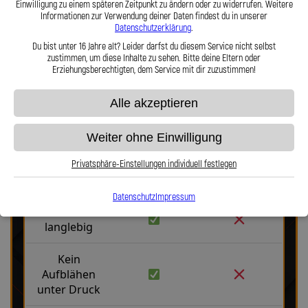
Einwilligung zu einem späteren Zeitpunkt zu ändern oder zu widerrufen. Weitere
Haltbarkeit, Präzision und Fahrgefühl auf höchstem Niveau vereint.
Informationen zur Verwendung deiner Daten findest du in unserer
Hier zu unserem Video „Stahlflex vs. Gummi“
Datenschutzerklärung
.
Du bist unter 16 Jahre alt? Leider darfst du diesem Service nicht selbst
zustimmen, um diese Inhalte zu sehen. Bitte deine Eltern oder
Erziehungsberechtigten, dem Service mit dir zuzustimmen!
Alle akzeptieren
Stahlflex vs. Gummi
Weiter ohne Einwilligung
Privatsphäre-Einstellungen individuell festlegen
Fakten
Stahlflex
Gummi
Datenschutz
Impressum
Robust &
langlebig
Kein
Aufblähen
unter Druck