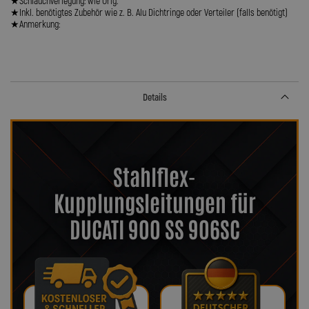
★Schlauchverlegung: wie Orig.
★Inkl. benötigtes Zubehör wie z. B. Alu Dichtringe oder Verteiler (falls benötigt)
★Anmerkung:
Details
Stahlflex-
Kupplungsleitungen für
DUCATI 900 SS 906SC