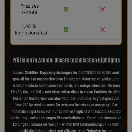
Präzises
Gefühl
UV- &
korrosionsfest
Präzision in Zahlen: Unsere technischen Highlights
Unsere Stahlflex-Kupplungsleitungen für DUCATI 900 SS 906SC sind
speziell für den anspruchsvollen Einsatz am Motorrad entwickelt und
erfüllen höchste technische Standards. Sie entsprechen den Normen
FMVSS 106 und DOT – und übertreffen diese in vielen Punkten deutlich.
Mit einem Berstdruck von über 1000 bar und einer Zugfestigkeit von
über 249 Kp sind sie auch für extreme Belastungen ausgelegt. Der
minimale Biegeradius von nur 25 mm ermöglicht eine flexible, saubere
Verlegung – selbst bei engen Platzverhältnissen. Durch den kompakten
Leitungsdurchmesser von 3,1 × 6,1 mm (mit Ummantelung 3,1 × 7 mm)
bleibt die Leitung leicht und effizient, ohne Einbußen bei der