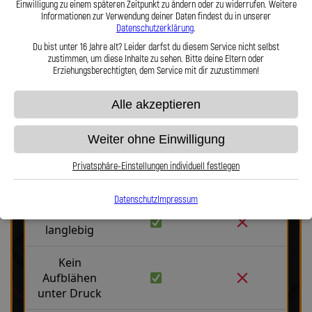
Einwilligung zu einem späteren Zeitpunkt zu ändern oder zu widerrufen. Weitere
Haltbarkeit, Präzision und Fahrgefühl auf höchstem Niveau vereint.
Informationen zur Verwendung deiner Daten findest du in unserer
Hier zu unserem Video „Stahlflex vs. Gummi“
Datenschutzerklärung
.
Du bist unter 16 Jahre alt? Leider darfst du diesem Service nicht selbst
zustimmen, um diese Inhalte zu sehen. Bitte deine Eltern oder
Erziehungsberechtigten, dem Service mit dir zuzustimmen!
Alle akzeptieren
Stahlflex vs. Gummi
Weiter ohne Einwilligung
Privatsphäre-Einstellungen individuell festlegen
Fakten
Stahlflex
Gummi
Datenschutz
Impressum
Robust &
langlebig
Kein
Aufblähen
unter Druck