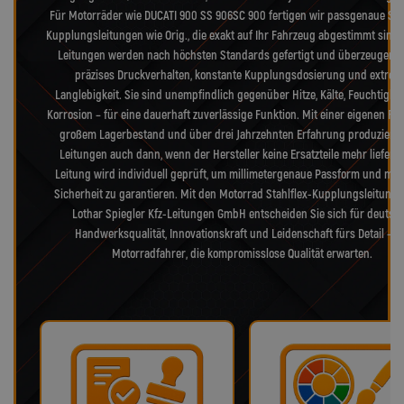
Für Motorräder wie DUCATI 900 SS 906SC 900 fertigen wir passgenaue Stah
Kupplungsleitungen wie Orig., die exakt auf Ihr Fahrzeug abgestimmt sind.
Leitungen werden nach höchsten Standards gefertigt und überzeugen 
präzises Druckverhalten, konstante Kupplungsdosierung und extrem
Langlebigkeit. Sie sind unempfindlich gegenüber Hitze, Kälte, Feuchtigke
Korrosion – für eine dauerhaft zuverlässige Funktion. Mit einer eigenen Fer
großem Lagerbestand und über drei Jahrzehnten Erfahrung produzieren
Leitungen auch dann, wenn der Hersteller keine Ersatzteile mehr liefert.
Leitung wird individuell geprüft, um millimetergenaue Passform und max
Sicherheit zu garantieren. Mit den Motorrad Stahlflex-Kupplungsleitung
Lothar Spiegler Kfz-Leitungen GmbH entscheiden Sie sich für deutsc
Handwerksqualität, Innovationskraft und Leidenschaft fürs Detail – f
Motorradfahrer, die kompromisslose Qualität erwarten.