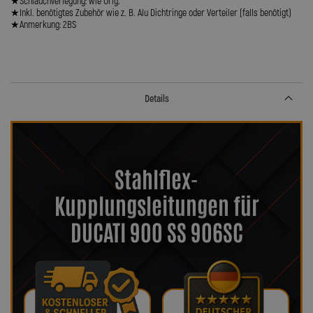
★Schlauchverlegung: wie Orig.
★Inkl. benötigtes Zubehör wie z. B. Alu Dichtringe oder Verteiler (falls benötigt)
★Anmerkung: 2BS
Details
Stahlflex-
Kupplungsleitungen für
DUCATI 900 SS 906SC