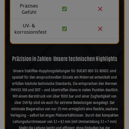
Präzises
Gefühl
UV- &
korrosionsfest
Präzision in Zahlen: Unsere technischen Highlights
Unsere Stahlflex-Kupplungsleitungen für DUCATI 900 SS 906SC sind
speziell für den anspruchsvollen Einsatz am Motorrad entwickelt und
erfüllen höchste technische Standards. Sie entsprechen den Normen
FMVSS 106 und DOT – und übertreffen diese in vielen Punkten deutlich.
Mit einem Berstdruck von über 1000 bar und einer Zugfestigkeit von
über 249 Kp sind sie auch für extreme Belastungen ausgelegt. Der
minimale Biegeradius von nur 25 mm ermöglicht eine flexible, saubere
Verlegung – selbst bei engen Platzverhältnissen. Durch den kompakten
Leitungsdurchmesser von 3,1 × 6,1 mm (mit Ummantelung 3,1 × 7 mm)
bleibt die Leitung leicht und effizient, ohne Einbußen bei der