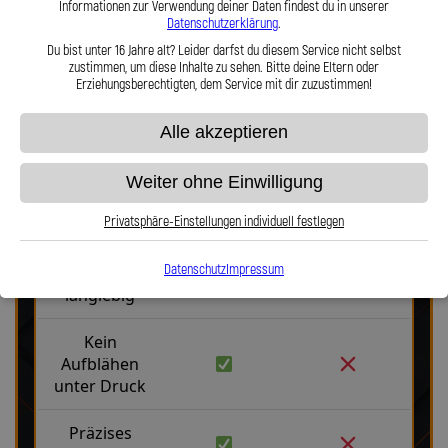
Informationen zur Verwendung deiner Daten findest du in unserer
Datenschutzerklärung
.
Du bist unter 16 Jahre alt? Leider darfst du diesem Service nicht selbst
zustimmen, um diese Inhalte zu sehen. Bitte deine Eltern oder
Erziehungsberechtigten, dem Service mit dir zuzustimmen!
Alle akzeptieren
Stahlflex vs. Gummi
Weiter ohne Einwilligung
Privatsphäre-Einstellungen individuell festlegen
Fakten
Stahlflex
Gummi
Datenschutz
Impressum
Robust &
langlebig
Kein
Aufblähen
unter Druck
Präzises