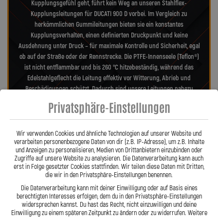
Kupplungsgefühl geht, führt kein Weg an unseren Stahlflex-
Kupplungsleitungen für DUCATI 900 D vorbei. Im Vergleich zu
herkömmlichen Gummileitungen bieten sie ein konstantes
Kupplungsverhalten, einen definierten Druckpunkt und keine
Ausdehnung unter Druck – für maximale Kontrolle und Sicherheit, egal
ob auf der Straße oder der Rennstrecke. Die PTFE-Innenseele (Teflon®)
ist nicht entflammbar und bis 260 °C hitzebeständig, während das
Edelstahlgeflecht die Leitung effektiv vor Witterung, Abrieb und
Beschädigungen schützt. Dadurch sind unsere Leitungen nahezu
wartungsfrei, widerstandsfähig gegen Marderbisse und behalten auch
Privatsphäre-Einstellungen
nach Jahren ihre Zuverlässigkeit und Präzision – ein echter Vorteil
gegenüber Gummileitungen. Unsere verdrehbaren, ausjustierbaren
Anschlüsse ermöglichen eine spannungsfreie, saubere Verlegung wie
Wir verwenden Cookies und ähnliche Technologien auf unserer Website und
verarbeiten personenbezogene Daten von dir (z.B. IP-Adresse), um z.B. Inhalte
Orig. – ein besonderes Merkmal aus der Entwicklung von Lothar
und Anzeigen zu personalisieren, Medien von Drittanbietern einzubinden oder
Spiegler. Jede Leitung wird millimetergenau gefertigt, geprüft und
Zugriffe auf unsere Website zu analysieren. Die Datenverarbeitung kann auch
exakt auf Ihr Motorrad abgestimmt – ob als Sonderanfertigung oder
erst in Folge gesetzter Cookies stattfinden. Wir teilen diese Daten mit Dritten,
anbaufertiges Stahlflex-Kit. Mit den Stahlflex-Kupplungsleitungen von
die wir in den Privatsphäre-Einstellungen benennen.
Lothar Spiegler Kfz-Leitungen GmbH setzen Sie auf deutsche
Die Datenverarbeitung kann mit deiner Einwilligung oder auf Basis eines
Handwerksqualität, über 35 Jahre Erfahrung und ein Produkt, das
berechtigten Interesses erfolgen, dem du in den Privatsphäre-Einstellungen
widersprechen kannst. Du hast das Recht, nicht einzuwilligen und deine
Haltbarkeit, Präzision und Fahrgefühl auf höchstem Niveau vereint.
Einwilligung zu einem späteren Zeitpunkt zu ändern oder zu widerrufen. Weitere
Hier zu unserem Video „Stahlflex vs. Gummi“