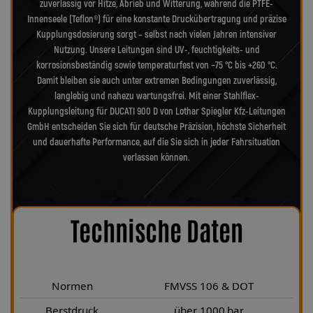
zuverlässig vor Hitze, Abrieb und Witterung, während die PTFE-
Innenseele (Teflon®) für eine konstante Druckübertragung und präzise
Kupplungsdosierung sorgt – selbst nach vielen Jahren intensiver
Nutzung. Unsere Leitungen sind UV-, feuchtigkeits- und
korrosionsbeständig sowie temperaturfest von −75 °C bis +260 °C.
Damit bleiben sie auch unter extremen Bedingungen zuverlässig,
langlebig und nahezu wartungsfrei. Mit einer Stahlflex-
Kupplungsleitung für DUCATI 900 D von Lothar Spiegler Kfz-Leitungen
GmbH entscheiden Sie sich für deutsche Präzision, höchste Sicherheit
und dauerhafte Performance, auf die Sie sich in jeder Fahrsituation
verlassen können.
Technische Daten
Normen
FMVSS 106 & DOT
Berstdruck
über 1000 bar