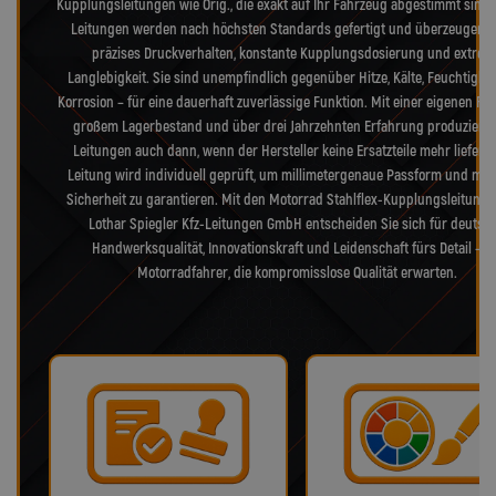
Kupplungsleitungen wie Orig., die exakt auf Ihr Fahrzeug abgestimmt sind.
Leitungen werden nach höchsten Standards gefertigt und überzeugen 
präzises Druckverhalten, konstante Kupplungsdosierung und extrem
Langlebigkeit. Sie sind unempfindlich gegenüber Hitze, Kälte, Feuchtigke
Korrosion – für eine dauerhaft zuverlässige Funktion. Mit einer eigenen Fer
großem Lagerbestand und über drei Jahrzehnten Erfahrung produzieren
Leitungen auch dann, wenn der Hersteller keine Ersatzteile mehr liefert.
Leitung wird individuell geprüft, um millimetergenaue Passform und max
Sicherheit zu garantieren. Mit den Motorrad Stahlflex-Kupplungsleitung
Lothar Spiegler Kfz-Leitungen GmbH entscheiden Sie sich für deutsc
Handwerksqualität, Innovationskraft und Leidenschaft fürs Detail – f
Motorradfahrer, die kompromisslose Qualität erwarten.