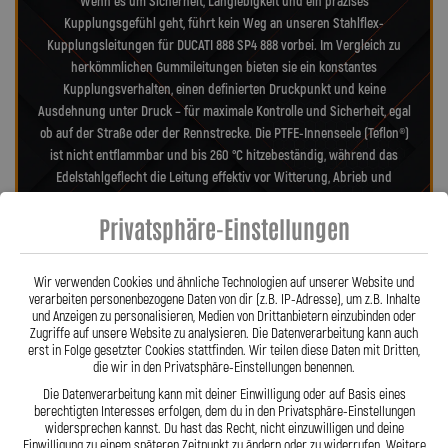
Wenn es um Sicherheit, Langlebigkeit und ein präzises
Kupplungsgefühl geht, führt kein Weg an unseren Stahlflex-
Kupplungsleitungen für DUCATI 888 SP4 888 vorbei. Im Vergleich zu
herkömmlichen Gummileitungen bieten sie ein konstantes
Kupplungsverhalten, einen definierten Druckpunkt und keine
Ausdehnung unter Druck – für maximale Kontrolle und Sicherheit, egal
ob auf der Straße oder der Rennstrecke. Die PTFE-Innenseele (Teflon®)
ist nicht entflammbar und bis 260 °C hitzebeständig, während das
Edelstahlgeflecht die Leitung effektiv vor Witterung, Abrieb und
Beschädigungen schützt. Dadurch sind unsere Leitungen nahezu
Privatsphäre-Einstellungen
wartungsfrei, widerstandsfähig gegen Marderbisse und behalten auch
nach Jahren ihre Zuverlässigkeit und Präzision – ein echter Vorteil
gegenüber Gummileitungen. Unsere verdrehbaren, ausjustierbaren
Wir verwenden Cookies und ähnliche Technologien auf unserer Website und
Anschlüsse ermöglichen eine spannungsfreie, saubere Verlegung wie
verarbeiten personenbezogene Daten von dir (z.B. IP-Adresse), um z.B. Inhalte
Orig. – ein besonderes Merkmal aus der Entwicklung von Lothar
und Anzeigen zu personalisieren, Medien von Drittanbietern einzubinden oder
Spiegler. Jede Leitung wird millimetergenau gefertigt, geprüft und
Zugriffe auf unsere Website zu analysieren. Die Datenverarbeitung kann auch
erst in Folge gesetzter Cookies stattfinden. Wir teilen diese Daten mit Dritten,
exakt auf Ihr Motorrad abgestimmt – ob als Sonderanfertigung oder
die wir in den Privatsphäre-Einstellungen benennen.
anbaufertiges Stahlflex-Kit. Mit den Stahlflex-Kupplungsleitungen von
Die Datenverarbeitung kann mit deiner Einwilligung oder auf Basis eines
Lothar Spiegler Kfz-Leitungen GmbH setzen Sie auf deutsche
berechtigten Interesses erfolgen, dem du in den Privatsphäre-Einstellungen
Handwerksqualität, über 35 Jahre Erfahrung und ein Produkt, das
widersprechen kannst. Du hast das Recht, nicht einzuwilligen und deine
Haltbarkeit, Präzision und Fahrgefühl auf höchstem Niveau vereint.
Einwilligung zu einem späteren Zeitpunkt zu ändern oder zu widerrufen. Weitere