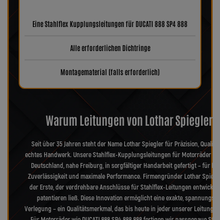
Eine Stahlflex Kupplungsleitungen für DUCATI 888 SP4 888
Alle erforderlichen Dichtringe
Montagematerial (falls erforderlich)
Warum Leitungen von Lothar Spiegler?
Seit über 35 Jahren steht der Name Lothar Spiegler für Präzision, Qualitä
echtes Handwerk. Unsere Stahlflex-Kupplungsleitungen für Motorräder we
Deutschland, nahe Freiburg, in sorgfältiger Handarbeit gefertigt – für hö
Zuverlässigkeit und maximale Performance. Firmengründer Lothar Spiegl
der Erste, der verdrehbare Anschlüsse für Stahlflex-Leitungen entwickel
patentieren ließ. Diese Innovation ermöglicht eine exakte, spannungsfr
Verlegung – ein Qualitätsmerkmal, das bis heute in jeder unserer Leitungen
Für Motorräder wie DUCATI 888 SP4 888 888 fertigen wir passgenaue Stahl