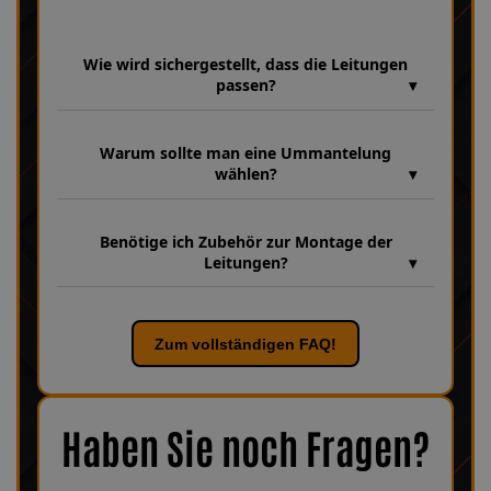
Wie wird sichergestellt, dass die Leitungen
passen?
Wir verfügen über eine umfangreiche Datenbank aus über 30
Jahren Erfahrung, in der unzählige Fahrzeugmodelle und
Warum sollte man eine Ummantelung
Leitungsvarianten hinterlegt sind. Dabei achten wir bei jeder
wählen?
Fertigung genau auf Fahrzeugparameter wie das genaue
Modell: 888 SP4 sowie die Baujahre 1992 - 1993, um
Eine Ummantelung schützt die Stahlflexleitung zusätzlich vor
sicherzustellen, dass Ihre Leitung passgenau und
Schmutz, Feuchtigkeit und mechanischer Belastung. Sie
funktionssicher gefertigt wird. Sollten dennoch Fragen offen
Benötige ich Zubehör zur Montage der
verhindert Beschädigungen durch Reibung an Karosserieteilen,
bleiben, zögern Sie nicht, uns zu kontaktieren – unser Team
Leitungen?
erleichtert die Reinigung und sorgt für eine längere
hilft Ihnen gerne persönlich weiter.
Lebensdauer der Leitung. Außerdem kann sie auch optisch
Unsere Leitungen werden grundsätzlich einbaufertig geliefert,
überzeugen – durch verschiedene Farben lässt sich die Leitung
dennoch kann es sinnvoll sein, bestimmte Bauteile rund um die
perfekt an das Fahrzeugdesign anpassen.
Leitungen zu erneuern. Entscheidend ist dabei der Zustand des
Zum vollständigen FAQ!
vorhandenen Zubehörs. Prüfen Sie am besten direkt an Ihrem
Fahrzeug, wie die Teile aussehen. Sind Beschädigungen,
Korrosion oder Verschleiß erkennbar, empfiehlt es sich, das
Zubehör ebenfalls zu ersetzen, um eine optimale Funktion und
maximale Sicherheit zu gewährleisten.
Bei uns finden Sie
Haben Sie noch Fragen?
verschiedenes Zubehör für Ihr KFZ!