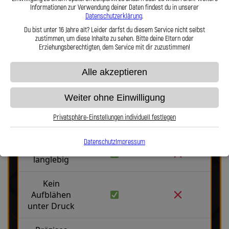
Informationen zur Verwendung deiner Daten findest du in unserer
Hier zu unserem Video „Stahlflex vs. Gummi“
Datenschutzerklärung
.
Du bist unter 16 Jahre alt? Leider darfst du diesem Service nicht selbst
zustimmen, um diese Inhalte zu sehen. Bitte deine Eltern oder
Erziehungsberechtigten, dem Service mit dir zuzustimmen!
Alle akzeptieren
Stahlflex vs. Gummi
Weiter ohne Einwilligung
Privatsphäre-Einstellungen individuell festlegen
Fakten
Stahlflex
Gummi
Datenschutz
Impressum
Robust &
langlebig
Kein
Aufblähen
unter Druck