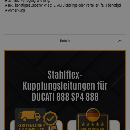
★Schlauchverlegung: wie Orig.
★Inkl. benötigtes Zubehör wie z. B. Alu Dichtringe oder Verteiler (falls benötigt)
★Anmerkung:
Details
Stahlflex-
Kupplungsleitungen für
DUCATI 888 SP4 888