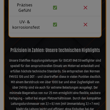
Präzises
Gefühl
UV- &
korrosionsfest
Präzision in Zahlen: Unsere technischen Highlights
Unsere Stahlflex-Kupplungsleitungen für DUCATI 848 Streetfighter sind
speziell für den anspruchsvollen Einsatz am Motorrad entwickelt und
erfüllen höchste technische Standards. Sie entsprechen den Normen
FMVSS 106 und DOT – und übertreffen diese in vielen Punkten deutlich.
Mit einem Berstdruck von über 1000 bar und einer Zugfestigkeit von
über 249 Kp sind sie auch für extreme Belastungen ausgelegt. Der
minimale Biegeradius von nur 25 mm ermöglicht eine flexible, saubere
Verlegung – selbst bei engen Platzverhältnissen. Durch den kompakten
Leitungsdurchmesser von 3,1 × 6,1 mm (mit Ummantelung 3,1 × 7 mm)
bleibt die Leitung leicht und effizient, ohne Einbußen bei der